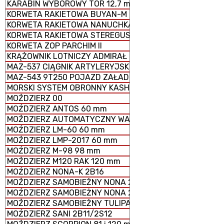
KARABIN WYBOROWY TOR 12,7 mm
KORWETA RAKIETOWA BUYAN-M
KORWETA RAKIETOWA NANUCHKA III
KORWETA RAKIETOWA STEREGUSCHIY
KORWETA ZOP PARCHIM II
KRĄŻOWNIK LOTNICZY ADMIRAŁ KUZNIECOW
MAZ-537 CIĄGNIK ARTYLERYJSKI
MAZ-543 9T250 POJAZD ZAŁADOWCZY
MORSKI SYSTEM OBRONNY KASHTAN
MOŹDZIERZ 00
MOŹDZIERZ ANTOS 60 mm
MOŹDZIERZ AUTOMATYCZNY WASILOK 2B9
MOŹDZIERZ LM-60 60 mm
MOŹDZIERZ LMP-2017 60 mm
MOŹDZIERZ M-98 98 mm
MOŹDZIERZ M120 RAK 120 mm
MOŹDZIERZ NONA-K 2B16
MOŹDZIERZ SAMOBIEŻNY NONA 2S23-SWK
MOŹDZIERZ SAMOBIEŻNY NONA 2S9
MOŹDZIERZ SAMOBIEŻNY TULIPAN 2S4
MOŹDZIERZ SANI 2B11/2S12