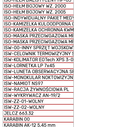
ISO-HEŁM BALISTYCZNY HP-05
ISO-HEŁM BOJOWY WZ. 2000
ISO-HEŁM BOJOWY WZ. 2005
ISO-INDYWIDUALNY PAKIET MEDYCZNY IPMED 45 WP
ISO-KAMIZELKA KULOODPORNA GRYF PLATE CARRIER
ISO-KAMIZELKA OCHRONNA KWM-02
ISO-MASKA PRZECIWGAZOWA MP-5
ISO-MASKA PRZECIWGAZOWA MP-6
ISW-00-INNY SPRZĘT WOJSKOWY
ISW-CELOWNIK TERMOWIZYJNY SCT-RUBIN
ISW-KOLIMATOR EOTech XPS 3-0
ISW-LORNETKA LP 7x45
ISW-LUNETA OBSERWACYJNA SPOTTER 60
ISW-MONOKULAR NOKTOWIZYJNY MU-3M KOLIBER
ISW-NAMIOT NS97
ISW-RACJA ŻYWNOŚCIOWA PL
ISW-WYKRYWACZ AN-19/2
ISW-ZZ-01-WOLNY
ISW-ZZ-02-WOLNY
JELCZ 663.32
KARABIN 00
KARABIN AK-12 5,45 mm