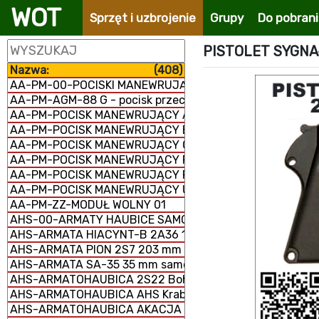
WOT
Sprzęt i uzbrojenie
Grupy
Do pobran
PISTOLET SYGNA
Nazwa:
(408)
AA-PM-00-POCISKI MANEWRUJĄCE
AA-PM-AGM-88 G - pocisk przeciwradiolokacyjny
AA-PM-POCISK MANEWRUJĄCY AGM-158 JASSM
AA-PM-POCISK MANEWRUJĄCY BANDEROL-S8000
AA-PM-POCISK MANEWRUJĄCY Ch-101/102
AA-PM-POCISK MANEWRUJĄCY FP-5 Flamingo
AA-PM-POCISK MANEWRUJĄCY RBS-15 MK3
AA-PM-POCISK MANEWRUJĄCY UGM-109/RGM-109/BGM-
AA-PM-ZZ-MODUŁ WOLNY 01
AHS-00-ARMATY HAUBICE SAMOBIEŻNE
AHS-ARMATA HIACYNT-B 2A36 152 mm
AHS-ARMATA PION 2S7 203 mm samobieżna
AHS-ARMATA SA-35 35 mm samobieżna
AHS-ARMATOHAUBICA 2S22 Bohdana 155 mm samobież
AHS-ARMATOHAUBICA AHS Krab 155 mm samobieżna
AHS-ARMATOHAUBICA AKACJA 2S3M 152 mm samobieżn