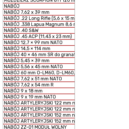
MOŹDZIERZ SCORPION 81 i 120 mm MODUŁOWY SYSTEM 
NABÓJ
NABÓJ 7,62 x 39 mm
NABÓJ .22 Long Rifle (5,6 x 15 mm)
NABÓJ .338 Lapua Magnum 8,6 mm
NABÓJ .40 S&W
NABÓJ .45 ACP (11,43 x 23 mm)
NABÓJ 12,7 × 99 mm NATO
NABÓJ 14,5 × 114 mm
NABÓJ 40 × 46 mm SR do granatników
NABÓJ 5,45 × 39 mm
NABÓJ 5,56 x 45 mm NATO
NABÓJ 60 mm O-LM60, D-LM60, S-LM60 MOŹDZIERZOWY
NABÓJ 7,62 x 51 mm NATO
NABÓJ 7,62 x 54 mm R
NABÓJ 9 x 18 mm
NABÓJ 9 x 19 mm NATO
NABÓJ ARTYLERYJSKI 122 mm nabój HE z ładunkiem peł
NABÓJ ARTYLERYJSKI 122 mm nabój HE z ładunkiem zmn
NABÓJ ARTYLERYJSKI 152 mm nabój HE z ładunkiem peł
NABÓJ ARTYLERYJSKI 152 mm nabój HE z ładunkiem zm
NABÓJ ZZ-01 MODUŁ WOLNY