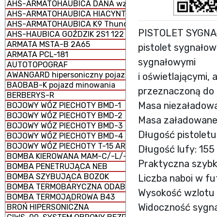
AHS-ARMATOHAUBICA DANA wz. 1977 152 mm samobież
AHS-ARMATOHAUBICA HIACYNT 2S5 152 mm samobieżna
AHS-ARMATOHAUBICA K9 Thunder 155 mm samobieżna
PISTOLET SYGNA
AHS-HAUBICA GOŹDZIK 2S1 122 mm samobieżna
ARMATA MSTA-B 2A65
pistolet sygnałow
ARMATA PCL-181
sygnałowymi
AUTOTOPOGRAF
AWANGARD hipersoniczny pojazd szybujący
i oświetlającymi,
BAOBAB-K pojazd minowania
przeznaczoną do 
BERBERYS-R
Masa niezaładowa
BOJOWY WÓZ PIECHOTY BMD-1
BOJOWY WÓZ PIECHOTY BMD-2
Masa załadowanego
BOJOWY WÓZ PIECHOTY BMD-3
Długość pistolet
BOJOWY WÓZ PIECHOTY BMD-4
BOJOWY WÓZ PIECHOTY T-15 ARMATA (CIĘŻKI)
Długość lufy: 15
BOMBA KIEROWANA MAM-C/-L/-T
Praktyczna szybko
BOMBA PENETRUJĄCA NEB
BOMBA SZYBUJĄCA BOZOK
Liczba naboi w fut
BOMBA TERMOBARYCZNA ODAB-1500
Wysokość wzlotu s
BOMBA TERMOJĄDROWA B43
Widoczność sygna
BROŃ HIPERSONICZNA