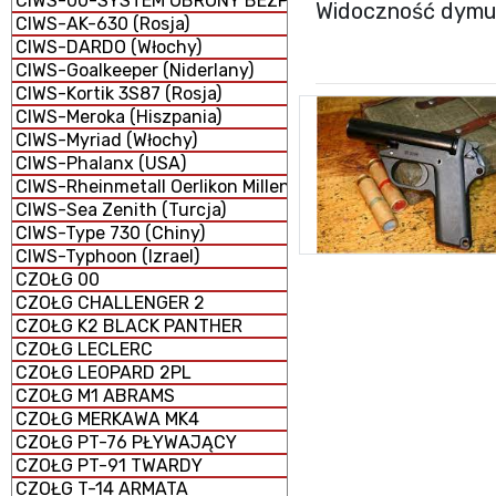
CIWS-00-SYSTEM OBRONY BEZPOŚREDNIEJ
Widoczność dymu:
CIWS-AK-630 (Rosja)
CIWS-DARDO (Włochy)
CIWS-Goalkeeper (Niderlany)
CIWS-Kortik 3S87 (Rosja)
CIWS-Meroka (Hiszpania)
CIWS-Myriad (Włochy)
CIWS-Phalanx (USA)
CIWS-Rheinmetall Oerlikon Millennium GDM-008 (Niemcy 
CIWS-Sea Zenith (Turcja)
CIWS-Type 730 (Chiny)
CIWS-Typhoon (Izrael)
CZOŁG 00
CZOŁG CHALLENGER 2
CZOŁG K2 BLACK PANTHER
CZOŁG LECLERC
CZOŁG LEOPARD 2PL
CZOŁG M1 ABRAMS
CZOŁG MERKAWA MK4
CZOŁG PT-76 PŁYWAJĄCY
CZOŁG PT-91 TWARDY
CZOŁG T-14 ARMATA