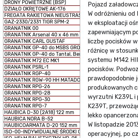
DRONY POWIETRZNE (BSP)
Pojazd załadowc
DZIAŁO OKRĘTOWE AK-176
W odróżnieniu o
FREGATA RAKIETOWA NIEUSTRASZYMYJ
GAZ-2330/2331 TIGR SPM-2
w eksploatacji o
GRANATNIK 00
zapewniającym po
GRANATNIK Arsenal 40 x 46 mm
liczbę pocisków 
GRANATNIK CARL GUSTAF
GRANATNIK GP-40 do MSBS GROT
różnicę w stosunk
GRANATNIK GP-40 do Tantal, Beryl, AKM i GS-40
systemu M142 HI
GRANATNIK M72 EC MK1
GRANATNIK PSRL-1
pocisków. Podwoz
GRANATNIK RGP-40
prawdopodobnie je
GRANATNIK RGW-90 HH MATADOR
GRANATNIK RPG-26
produkowanych ci
GRANATNIK RPG-28
wyrzutni K239L 
GRANATNIK RPG-30
K239T, przewożąc
GRANATNIK RPG-7
HAUBICA D-30 (2A18) 122 mm
lekko opancerzon
HAUBICA NORA B-52
W listopadzie 20
HAUBICOARMATA D-20 152 mm
ISO-00-INDYWIDUALNE ŚRODKI OCHRONY
operacyjnej, po c