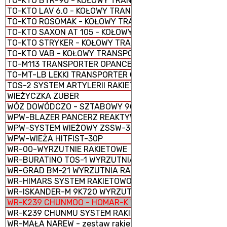
TO-KTO BTR-90 - KOŁOWY TRANSPORTER OPANCERZONY
TO-KTO LAV 6.0 - KOŁOWY TRANSPORTER OPANCERZONY
TO-KTO ROSOMAK - KOŁOWY TRANSPORTER OPANCERZO
TO-KTO SAXON AT 105 - KOŁOWY TRANSPORTER OPANC
TO-KTO STRYKER - KOŁOWY TRANSPORTER OPANCERZON
TO-KTO VAB - KOŁOWY TRANSPORTER OPANCERZONY
TO-M113 TRANSPORTER OPANCERZONY GĄSIENICOWY
TO-MT-LB LEKKI TRANSPORTER OPANCERZONY GĄSIENI
TOS-2 SYSTEM ARTYLERII RAKIETOWEJ
WIEŻYCZKA ZUBER
WÓZ DOWÓDCZO - SZTABOWY 9C552
WPW-BLAZER PANCERZ REAKTYWNY
WPW-SYSTEM WIEŻOWY ZSSW-30
WPW-WIEŻA HITFIST-30P
WR-00-WYRZUTNIE RAKIETOWE
WR-BURATINO TOS-1 WYRZUTNIA RAKIETOWA WIELOPR
WR-GRAD BM-21 WYRZUTNIA RAKIETOWA WIELOPROWAD
WR-HIMARS SYSTEM RAKIETOWO-ARTYLERYJSKI M142
WR-ISKANDER-M 9K720 WYRZUTNIA RAKIETOWA OPERA
WR-K239 CHUNMOO - HOMAR-K WYRZUTNIA RAKIETOWA
WR-K239 CHUNMU SYSTEM RAKIETOWO-ARTYLERYJSKI
WR-MAŁA NAREW - zestaw rakietowy