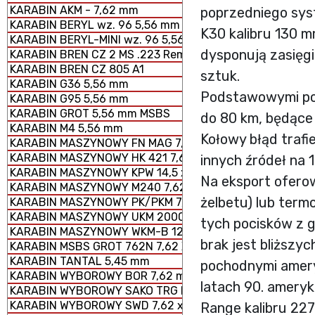
KARABIN AKM - 7,62 mm
poprzedniego sys
KARABIN BERYL wz. 96 5,56 mm SZTURMOWY
K30 kalibru 130 m
KARABIN BERYL-MINI wz. 96 5,56 mm SZTURMOWY
dysponują zasięgi
KARABIN BREN CZ 2 MS .223 Rem.
KARABIN BREN CZ 805 A1
sztuk.
KARABIN G36 5,56 mm
Podstawowymi poc
KARABIN G95 5,56 mm
KARABIN GROT 5,56 mm MSBS
do 80 km, będące
KARABIN M4 5,56 mm
Kołowy błąd trafi
KARABIN MASZYNOWY FN MAG 7,62 × 51 mm
KARABIN MASZYNOWY HK 421 7,62 x 51 mm
innych źródeł na 
KARABIN MASZYNOWY KPW 14,5 x 114 mm
Na eksport oferow
KARABIN MASZYNOWY M240 7,62 × 51 mm
żelbetu) lub term
KARABIN MASZYNOWY PK/PKM 7,62 x 54 mm
KARABIN MASZYNOWY UKM 2000 P 7,62 x 51 mm
tych pocisków z 
KARABIN MASZYNOWY WKM-B 12,7 x 99 mm
brak jest bliższy
KARABIN MSBS GROT 762N 7,62 X 51 mm
KARABIN TANTAL 5,45 mm
pochodnymi amery
KARABIN WYBOROWY BOR 7,62 mm
latach 90. ameryk
KARABIN WYBOROWY SAKO TRG M 10
KARABIN WYBOROWY SWD 7,62 x 54 mm R
Range kalibru 22