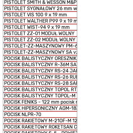
PISTOLET SMITH & WESSON M&P 9 x 19 mm
PISTOLET SYGNAŁOWY 26 mm wz. 1978
PISTOLET VIS 100 9 x 19 mm
PISTOLET WALTHER P99 9 x 19 mm
PISTOLET WIST-94 9 x 19 mm
PISTOLET ZZ-01 MODUŁ WOLNY
PISTOLET ZZ-02 MODUŁ WOLNY
PISTOLET-ZZ-MASZYNOWY PM-63 RAK 9 × 18 mm
PISTOLET-ZZ-MASZYNOWY SA vz. 61 ŠKORPION
POCISK BALISTYCZNY ORESZNIK
POCISK BALISTYCZNY R-36M SATAN
POCISK BALISTYCZNY RS-24 JARS
POCISK BALISTYCZNY RS-26 RUBIEŻ
POCISK BALISTYCZNY RS-28 SARMAT
POCISK BALISTYCZNY TOPOL RT-2PM
POCISK BALISTYCZNY TOPOL-M RS-12M1
POCISK FENIKS - 122 mm pocisk rakietowy M-21 FHD
POCISK HIPERSONICZNY AGM-183 ARRW
POCISK NLPR-70
POCISK RAKIETOWY M-21OF-M 122 mm
POCISK RAKIETOWY ROKETSAN CIRIT KAL. 70 mm