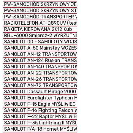
PW-SAMOCHÓD SKRZYNIOWY JELCZ TYP 442.32
PW-SAMOCHÓD SKRZYNIOWY STAR 266 M2
PW-SAMOCHÓD TRANSPORTER VW T6
RADIOTELEFON AT-D890UV (testowa)
RAKIETA KIEROWANA 2K12 Kub
RBU-6000 Smiercz-2 WYRZUTNIA RAKIETOWYCH BOMB 
SAMOLOT 00 - SAMOLOTY WOJSKOWE
SAMOLOT A-50 Mainstay WCZESNEGO WYKRYWANIA I N
SAMOLOT AN-12 TRANSPORTOWY
SAMOLOT AN-124 Rusłan TRANSPORTOWY STRATEGICZN
SAMOLOT AN-140 TRANSPORTOWY KRÓTKIEGO ZASIĘGU
SAMOLOT AN-22 TRANSPORTOWY CIĘŻKI
SAMOLOT AN-26 TRANSPORTOWY LEKKI
SAMOLOT AN-72 TRANSPORTOWY LEKKI
SAMOLOT Dassault Mirage 2000 MYŚLIWSKO-SZTURMOW
SAMOLOT Eurofighter Typhoon MYŚLIWIEC WIELOZADANI
SAMOLOT F-15 Eagle MYŚLIWIEC PRZEWAGI POWIETRZNEJ
SAMOLOT F-16 Fighting Falcon WIELOZADANIOWY
SAMOLOT F-22 Raptor MYŚLIWIEC PRZEWAGI POWIETRZN
SAMOLOT F-35 Lightning II MYŚLIWIEC WIELOZADANIOWY
SAMOLOT F/A-18 Hornet MYŚLIWIEC WIELOZADANIOWY