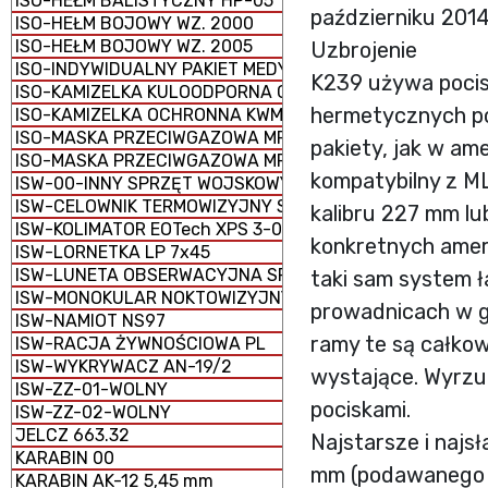
ISO-HEŁM BALISTYCZNY HP-05
październiku 201
ISO-HEŁM BOJOWY WZ. 2000
ISO-HEŁM BOJOWY WZ. 2005
Uzbrojenie
ISO-INDYWIDUALNY PAKIET MEDYCZNY IPMED 45 WP
K239 używa pocis
ISO-KAMIZELKA KULOODPORNA GRYF PLATE CARRIER
hermetycznych p
ISO-KAMIZELKA OCHRONNA KWM-02
ISO-MASKA PRZECIWGAZOWA MP-5
pakiety, jak w a
ISO-MASKA PRZECIWGAZOWA MP-6
kompatybilny z M
ISW-00-INNY SPRZĘT WOJSKOWY
ISW-CELOWNIK TERMOWIZYJNY SCT-RUBIN
kalibru 227 mm lu
ISW-KOLIMATOR EOTech XPS 3-0
konkretnych amer
ISW-LORNETKA LP 7x45
ISW-LUNETA OBSERWACYJNA SPOTTER 60
taki sam system 
ISW-MONOKULAR NOKTOWIZYJNY MU-3M KOLIBER
prowadnicach w g
ISW-NAMIOT NS97
ramy te są całkow
ISW-RACJA ŻYWNOŚCIOWA PL
ISW-WYKRYWACZ AN-19/2
wystające. Wyrzu
ISW-ZZ-01-WOLNY
pociskami.
ISW-ZZ-02-WOLNY
JELCZ 663.32
Najstarsze i najs
KARABIN 00
mm (podawanego t
KARABIN AK-12 5,45 mm