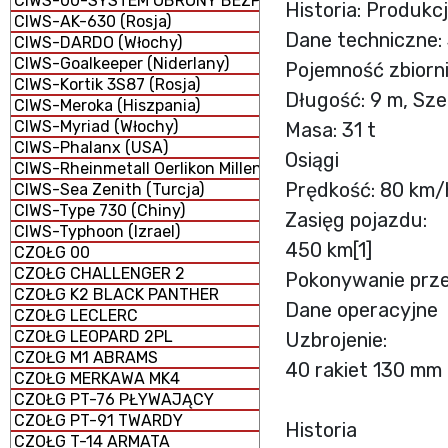
CIWS-00-SYSTEM OBRONY BEZPOŚREDNIEJ
Historia: Produkcj
CIWS-AK-630 (Rosja)
Dane techniczne: 
CIWS-DARDO (Włochy)
CIWS-Goalkeeper (Niderlany)
Pojemność zbiorni
CIWS-Kortik 3S87 (Rosja)
Długość: 9 m, Sze
CIWS-Meroka (Hiszpania)
CIWS-Myriad (Włochy)
Masa: 31 t
CIWS-Phalanx (USA)
Osiągi
CIWS-Rheinmetall Oerlikon Millennium GDM-008 (Niemcy 
Prędkość: 80 km/
CIWS-Sea Zenith (Turcja)
CIWS-Type 730 (Chiny)
Zasięg pojazdu:
CIWS-Typhoon (Izrael)
450 km[1]
CZOŁG 00
CZOŁG CHALLENGER 2
Pokonywanie prze
CZOŁG K2 BLACK PANTHER
Dane operacyjne
CZOŁG LECLERC
CZOŁG LEOPARD 2PL
Uzbrojenie:
CZOŁG M1 ABRAMS
40 rakiet 130 mm 
CZOŁG MERKAWA MK4
CZOŁG PT-76 PŁYWAJĄCY
CZOŁG PT-91 TWARDY
Historia
CZOŁG T-14 ARMATA