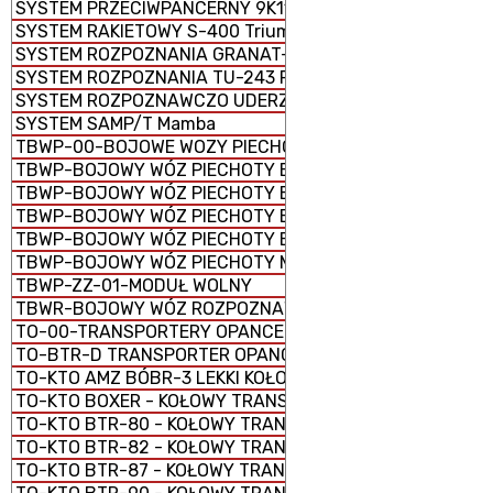
SYSTEM PRZECIWPANCERNY 9K119 REFLEKS
SYSTEM RAKIETOWY S-400 Triumf
SYSTEM ROZPOZNANIA GRANAT-1
SYSTEM ROZPOZNANIA TU-243 REJS-D
SYSTEM ROZPOZNAWCZO UDERZENIOWY ORION
SYSTEM SAMP/T Mamba
TBWP-00-BOJOWE WOZY PIECHOTY
TBWP-BOJOWY WÓZ PIECHOTY BORSUK
TBWP-BOJOWY WÓZ PIECHOTY BWP-1 (BMP-1)
TBWP-BOJOWY WÓZ PIECHOTY BWP-2 (BMP-2)
TBWP-BOJOWY WÓZ PIECHOTY BWP-3 (BMP-3)
TBWP-BOJOWY WÓZ PIECHOTY M2 Bradley
TBWP-ZZ-01-MODUŁ WOLNY
TBWR-BOJOWY WÓZ ROZPOZNAWCZY M3 Bradley
TO-00-TRANSPORTERY OPANCERZONE
TO-BTR-D TRANSPORTER OPANCERZONY GĄSIENICOWY
TO-KTO AMZ BÓBR-3 LEKKI KOŁOWY TRANSPORTER OPAN
TO-KTO BOXER - KOŁOWY TRANSPORTER OPANCERZONY
TO-KTO BTR-80 - KOŁOWY TRANSPORTER OPANCERZONY
TO-KTO BTR-82 - KOŁOWY TRANSPORTER OPANCERZONY
TO-KTO BTR-87 - KOŁOWY TRANSPORTER OPANCERZONY