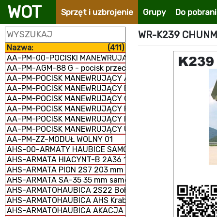
WOT
Sprzęt i uzbrojenie
Grupy
Do pobran
WR-K239 CHUNM
Nazwa:
(411)
AA-PM-00-POCISKI MANEWRUJĄCE
AA-PM-AGM-88 G - pocisk przeciwradiolokacyjny
AA-PM-POCISK MANEWRUJĄCY AGM-158 JASSM
AA-PM-POCISK MANEWRUJĄCY BANDEROL-S8000
AA-PM-POCISK MANEWRUJĄCY Ch-101/102
AA-PM-POCISK MANEWRUJĄCY FP-5 Flamingo
AA-PM-POCISK MANEWRUJĄCY RBS-15 MK3
AA-PM-POCISK MANEWRUJĄCY UGM-109/RGM-109/BGM-
AA-PM-ZZ-MODUŁ WOLNY 01
AHS-00-ARMATY HAUBICE SAMOBIEŻNE
AHS-ARMATA HIACYNT-B 2A36 152 mm
AHS-ARMATA PION 2S7 203 mm samobieżna
AHS-ARMATA SA-35 35 mm samobieżna
AHS-ARMATOHAUBICA 2S22 Bohdana 155 mm samobież
AHS-ARMATOHAUBICA AHS Krab 155 mm samobieżna
AHS-ARMATOHAUBICA AKACJA 2S3M 152 mm samobieżn