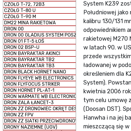
System K239 zost
CZOŁG T-72, 72B3
CZOŁG T-80 U
Południowej jako
CZOŁG T-90 M
kalibru 130/131 m
DM22 MINA RAKIETOWA
DRON 00
odpowiednikiem a
DRON 00 GLADIUS SYSTEM POSZUKIWAWCZO-UDERZENI
rakietowej M270 
DRON 01 FT-5 ŁOŚ
w latach 90. w U
DRON 02 BSP-U
DRON BAYRAKTAR AKINCI
przede wszystkim
DRON BAYRAKTAR TB2
ładowanej w podo
DRON BAYRAKTAR TB3
DRON BLACK HORNET NANO
określeniem dla K
DRON FLYEYE WB ELECTRONICS
System). Powstan
DRON FLYFOCUS STRIKER
DRON HORNET PL-AT-1
kwietnia 2006 ro
DRON WARMATE WB ELECTRONICS
tym celu umowę z
DRON ZALA ŁANCET-3
(Doosan DST). Sp
DRON ZZ DRONOWIEC OKRĘT DESANTOWY UNIWERSALNY
DRON ZZ FPV
Hanwha i na jej 
DRON ZZ SIATKI PRZECIWDRONOWE (antydronowe)
mieszczącą się w
DRONY NAZIEMNE (UGV)