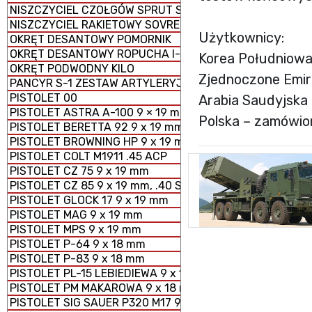
NISZCZYCIEL CZOŁGÓW SPRUT SD-2S25M
NISZCZYCIEL RAKIETOWY SOVREMENNY
Użytkownicy:
OKRĘT DESANTOWY POMORNIK
OKRĘT DESANTOWY ROPUCHA I-II
Korea Południowa
OKRĘT PODWODNY KILO
Zjednoczone Emira
PANCYR S-1 ZESTAW ARTYLERYJSKO - RAKIETOWY SAMO
PISTOLET 00
Arabia Saudyjska 
PISTOLET ASTRA A-100 9 × 19 mm
Polska – zamówio
PISTOLET BERETTA 92 9 x 19 mm
PISTOLET BROWNING HP 9 x 19 mm
PISTOLET COLT M1911 .45 ACP
PISTOLET CZ 75 9 x 19 mm
PISTOLET CZ 85 9 x 19 mm, .40 S&W
PISTOLET GLOCK 17 9 x 19 mm
PISTOLET MAG 9 x 19 mm
PISTOLET MPS 9 x 19 mm
PISTOLET P-64 9 x 18 mm
PISTOLET P-83 9 x 18 mm
PISTOLET PL-15 LEBIEDIEWA 9 x 19 mm
PISTOLET PM MAKAROWA 9 x 18 mm
PISTOLET SIG SAUER P320 M17 9 x 19 mm