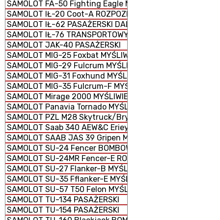
SAMOLOT FA-50 Fighting Eagle MYŚLIWIEC WIELOZADAN
SAMOLOT IŁ-20 Coot-A ROZPOZNAWCZY
SAMOLOT IŁ-62 PASAŻERSKI DALEKIEGO ZASIĘGU
SAMOLOT IŁ-76 TRANSPORTOWY TAKTYCZNY
SAMOLOT JAK-40 PASAŻERSKI
SAMOLOT MIG-25 Foxbat MYŚLIWIEC
SAMOLOT MIG-29 Fulcrum MYŚLIWIEC
SAMOLOT MIG-31 Foxhund MYŚLIWIEC
SAMOLOT MIG-35 Fulcrum-F MYŚLIWIEC
SAMOLOT Mirage 2000 MYŚLIWIEC WIELOZADANIOWY
SAMOLOT Panavia Tornado MYŚLIWSKO-BOMBOWY
SAMOLOT PZL M28 Skytruck/Bryza
SAMOLOT Saab 340 AEW&C Erieye WCZESNEGO OSTRZEGA
SAMOLOT SAAB JAS 39 Gripen MYŚLIWIEC WIELOZADANI
SAMOLOT SU-24 Fencer BOMBOWIEC
SAMOLOT SU-24MR Fencer-E ROZPOZNAWCZY
SAMOLOT SU-27 Flanker-B MYŚLIWIEC
SAMOLOT SU-35 Fflanker-E MYŚLIWIEC
SAMOLOT SU-57 T50 Felon MYŚLIWIEC
SAMOLOT TU-134 PASAŻERSKI
SAMOLOT TU-154 PASAŻERSKI