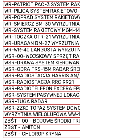
WR-PATRIOT PAC-3 SYSTEM RAKIETOWY
WR-PILICA SYSTEM RAKIETOWO-ARTYLERYJSKI PSR-A
WR-POPRAD SYSTEM RAKIETOWY SPZR
WR-SMIERCZ BM-30 WYRZUTNIA RAKIETOWA WIELOPRO
WR-SYSTEM RAKIETOWY MGM-140 ATACMS
WR-TOCZKA OTR-21 WYRZUTNIA RAKIETOWA TAKTYCZNA
WR-URAGAN BM-27 WYRZUTNIA RAKIETOWA WIELOPRO
WR-WR-40 LANGUSTA WYRZUTNIA RAKIETOWA
WSR-00-WOJSKOWY SPRZĘT RADIOWY
WSR-DRAWA SYSTEM KIEROWANIA OGNIEM
WSR-ODRA TRS-15M RADAR ŚREDNIEGO ZASIĘGU
WSR-RADIOSTACJA HARRIS AN/PRC-150C
WSR-RADIOSTACJA RRC 9921
WSR-RADIOTELEFON EXCERA EP8100
WSR-SYSTEM PASYWNEJ LOKACJI SPL (RADAR PASYWNY
WSR-TUGA RADAR
WSR-ZZKO TOPAZ SYSTEM DOWODZENIA I KIEROWANIA O
WYRZYTNIA WIELOLUFOWA WW-15
ZBŚT - 00 - BOJOWE ŚRODKI TRUJĄCE (BST)
ZBŚT - AMITON
ZBŚT - CHLOROPIKRYNA