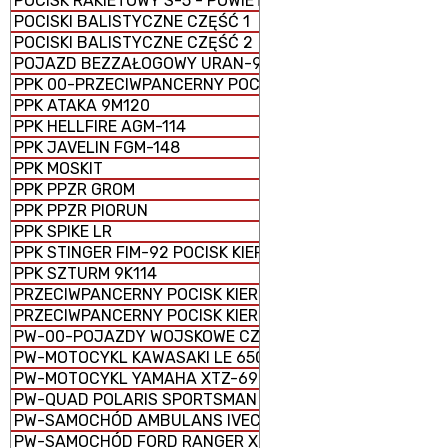
POCISK RAKIETOWY S-5 - POWIETRZE-ZIEMIA
POCISKI BALISTYCZNE CZĘŚĆ 1
POCISKI BALISTYCZNE CZĘŚĆ 2
POJAZD BEZZAŁOGOWY URAN-9
PPK 00-PRZECIWPANCERNY POCISK KIEROWANY
PPK ATAKA 9M120
PPK HELLFIRE AGM-114
PPK JAVELIN FGM-148
PPK MOSKIT
PPK PPZR GROM
PPK PPZR PIORUN
PPK SPIKE LR
PPK STINGER FIM-92 POCISK KIEROWANY ZIEMIA-POWIET
PPK SZTURM 9K114
PRZECIWPANCERNY POCISK KIEROWANY 9K123 CHRYZAN
PRZECIWPANCERNY POCISK KIEROWANY 9M133 KORNET
PW-00-POJAZDY WOJSKOWE CZĘŚĆ 1
PW-MOTOCYKL KAWASAKI LE 650 VERSYS
PW-MOTOCYKL YAMAHA XTZ-690
PW-QUAD POLARIS SPORTSMAN SPM 1000 E
PW-SAMOCHÓD AMBULANS IVECO 70W18EIII
PW-SAMOCHÓD FORD RANGER XLT