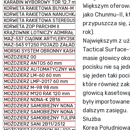
KARABIN WYBOROWY TOR 12,7 mm
Większym oferowa
KORWETA RAKIETOWA BUYAN-M
jako Chunmu-II, k
KORWETA RAKIETOWA NANUCHKA III
KORWETA RAKIETOWA STEREGUSCHIY
przypuszcza się, 
KORWETA ZOP PARCHIM II
rok).
KRĄŻOWNIK LOTNICZY ADMIRAŁ KUZNIECOW
MAZ-537 CIĄGNIK ARTYLERYJSKI
Największym z uż
MAZ-543 9T250 POJAZD ZAŁADOWCZY
Tactical Surface-
MORSKI SYSTEM OBRONNY KASHTAN
MOŹDZIERZ 00
masie głowicy ok
MOŹDZIERZ ANTOS 60 mm
pocisku nie są je
MOŹDZIERZ AUTOMATYCZNY WASILOK 2B9
się jeden taki po
MOŹDZIERZ LM-60 60 mm
MOŹDZIERZ LMP-2017 60 mm
które również za
MOŹDZIERZ M-98 98 mm
głowicą kasetową
MOŹDZIERZ M120 RAK 120 mm
MOŹDZIERZ NONA-K 2B16
były importowane
MOŹDZIERZ SAMOBIEŻNY NONA 2S23-SWK
dalszym zasięgu.
MOŹDZIERZ SAMOBIEŻNY NONA 2S9
MOŹDZIERZ SAMOBIEŻNY TULIPAN 2S4
Służba
MOŹDZIERZ SANI 2B11/2S12
Korea Południow