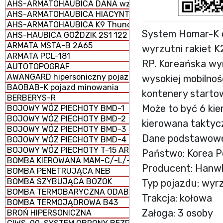
AHS-ARMATOHAUBICA DANA wz. 1977 152 mm samobież
AHS-ARMATOHAUBICA HIACYNT 2S5 152 mm samobieżna
AHS-ARMATOHAUBICA K9 Thunder 155 mm samobieżna
System Homar-K o
AHS-HAUBICA GOŹDZIK 2S1 122 mm samobieżna
ARMATA MSTA-B 2A65
wyrzutni rakiet 
ARMATA PCL-181
RP. Koreańska wy
AUTOTOPOGRAF
AWANGARD hipersoniczny pojazd szybujący
wysokiej mobilnoś
BAOBAB-K pojazd minowania
kontenery startow
BERBERYS-R
Może to być 6 kie
BOJOWY WÓZ PIECHOTY BMD-1
BOJOWY WÓZ PIECHOTY BMD-2
kierowana taktycz
BOJOWY WÓZ PIECHOTY BMD-3
Dane podstawow
BOJOWY WÓZ PIECHOTY BMD-4
BOJOWY WÓZ PIECHOTY T-15 ARMATA (CIĘŻKI)
Państwo: Korea 
BOMBA KIEROWANA MAM-C/-L/-T
Producent: Hanw
BOMBA PENETRUJĄCA NEB
BOMBA SZYBUJĄCA BOZOK
Typ pojazdu: wyrz
BOMBA TERMOBARYCZNA ODAB-1500
Trakcja: kołowa
BOMBA TERMOJĄDROWA B43
Załoga: 3 osoby
BROŃ HIPERSONICZNA