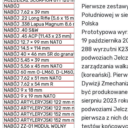
MOŹDZIERZ SCORPION 81 i 120 mm MODUŁOWY SYSTEM 
Pierwsze zestawy 
NABÓJ
NABÓJ 7,62 x 39 mm
Południowej w sie
NABÓJ .22 Long Rifle (5,6 x 15 mm)
Polska
NABÓJ .338 Lapua Magnum 8,6 mm
NABÓJ .40 S&W
Prototypowa wyr
NABÓJ .45 ACP (11,43 x 23 mm)
19 października 
NABÓJ 12,7 × 99 mm NATO
NABÓJ 14,5 × 114 mm
288 wyrzutni K239
NABÓJ 40 × 46 mm SR do granatników
podwoziach Jelcz 
NABÓJ 5,45 × 39 mm
zarządzania walk
NABÓJ 5,56 x 45 mm NATO
NABÓJ 60 mm O-LM60, D-LM60, S-LM60 MOŹDZIERZOWY
(koreański). Pier
NABÓJ 7,62 x 51 mm NATO
Dywizji Zmechani
NABÓJ 7,62 x 54 mm R
NABÓJ 9 x 18 mm
być produkowane 
NABÓJ 9 x 19 mm NATO
sierpniu 2023 rok
NABÓJ ARTYLERYJSKI 122 mm nabój HE z ładunkiem peł
NABÓJ ARTYLERYJSKI 122 mm nabój HE z ładunkiem zmn
podwoziami Jelcz 
NABÓJ ARTYLERYJSKI 152 mm nabój HE z ładunkiem peł
pierwsza z nich do
NABÓJ ARTYLERYJSKI 152 mm nabój HE z ładunkiem zm
testów końcowyc
NABÓJ ZZ-01 MODUŁ WOLNY