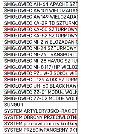
ŚMIGŁOWIEC AH-64 APACHE SZTURMOWY
ŚMIGŁOWIEC AW101 WIELOZADANIOWY
ŚMIGŁOWIEC AW149 WIELOZADANIOWY
ŚMIGŁOWIEC KA-29 TB SZTURMOWY
ŚMIGŁOWIEC KA-50 SZTURMOWY
ŚMIGŁOWIEC KA-52 SZTURMOWY
ŚMIGŁOWIEC MI-2 WIELOZADANIOWY
ŚMIGŁOWIEC MI-24 SZTURMOWY
ŚMIGŁOWIEC MI-26 TRANSPORTOWY CIĘŻKI
ŚMIGŁOWIEC MI-28 HAVOC SZTURMOWY
ŚMIGŁOWIEC MI-8 (17) HP WIELOZADANIOWY
ŚMIGŁOWIEC PZL W-3 SOKÓŁ WIELOZADANIOWY
ŚMIGŁOWIEC T129 ATAK SZTURMOWO-ROZPOZNAWCZY
ŚMIGŁOWIEC UH-60 BLACK HAWK WIELOZADANIOWY
ŚMIGŁOWIEC ZZ-01 MODUŁ WOLNY
ŚMIGŁOWIEC ZZ-02 MODUŁ WOLNY
SUNGUR
SYSTEM ARTYLERYJSKO-RAKIETOWY 2K22 Tunguska
SYSTEM OBRONY PRZECIWLOTNICZEJ M1097 AVENGER
SYSTEM przeciwlotniczy krótkiego zasięgu Crotale NG
SYSTEM PRZECIWPANCERNY 9K115-2 METYS-M