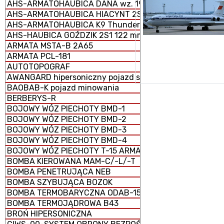
AHS-ARMATOHAUBICA DANA wz. 1977 152 mm samobież
AHS-ARMATOHAUBICA HIACYNT 2S5 152 mm samobieżna
AHS-ARMATOHAUBICA K9 Thunder 155 mm samobieżna
AHS-HAUBICA GOŹDZIK 2S1 122 mm samobieżna
ARMATA MSTA-B 2A65
ARMATA PCL-181
AUTOTOPOGRAF
AWANGARD hipersoniczny pojazd szybujący
BAOBAB-K pojazd minowania
BERBERYS-R
BOJOWY WÓZ PIECHOTY BMD-1
BOJOWY WÓZ PIECHOTY BMD-2
BOJOWY WÓZ PIECHOTY BMD-3
BOJOWY WÓZ PIECHOTY BMD-4
BOJOWY WÓZ PIECHOTY T-15 ARMATA (CIĘŻKI)
BOMBA KIEROWANA MAM-C/-L/-T
BOMBA PENETRUJĄCA NEB
BOMBA SZYBUJĄCA BOZOK
BOMBA TERMOBARYCZNA ODAB-1500
BOMBA TERMOJĄDROWA B43
BROŃ HIPERSONICZNA