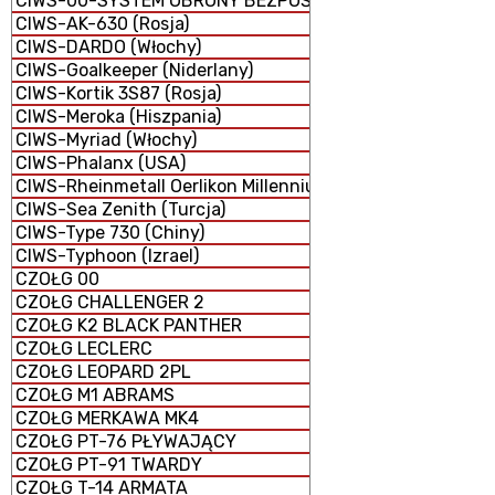
CIWS-00-SYSTEM OBRONY BEZPOŚREDNIEJ
CIWS-AK-630 (Rosja)
CIWS-DARDO (Włochy)
CIWS-Goalkeeper (Niderlany)
CIWS-Kortik 3S87 (Rosja)
CIWS-Meroka (Hiszpania)
CIWS-Myriad (Włochy)
CIWS-Phalanx (USA)
CIWS-Rheinmetall Oerlikon Millennium GDM-008 (Niemcy 
CIWS-Sea Zenith (Turcja)
CIWS-Type 730 (Chiny)
CIWS-Typhoon (Izrael)
CZOŁG 00
CZOŁG CHALLENGER 2
CZOŁG K2 BLACK PANTHER
CZOŁG LECLERC
CZOŁG LEOPARD 2PL
CZOŁG M1 ABRAMS
CZOŁG MERKAWA MK4
CZOŁG PT-76 PŁYWAJĄCY
CZOŁG PT-91 TWARDY
CZOŁG T-14 ARMATA