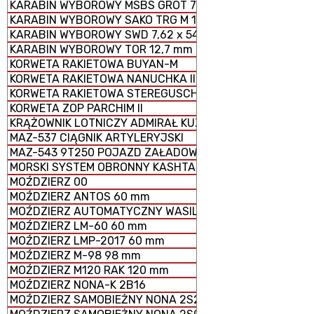
KARABIN WYBOROWY MSBS GROT 762N 7,62 x 51 mm / .3
KARABIN WYBOROWY SAKO TRG M 10
KARABIN WYBOROWY SWD 7,62 x 54 mm R
KARABIN WYBOROWY TOR 12,7 mm
KORWETA RAKIETOWA BUYAN-M
KORWETA RAKIETOWA NANUCHKA III
KORWETA RAKIETOWA STEREGUSCHIY
KORWETA ZOP PARCHIM II
KRĄŻOWNIK LOTNICZY ADMIRAŁ KUZNIECOW
MAZ-537 CIĄGNIK ARTYLERYJSKI
MAZ-543 9T250 POJAZD ZAŁADOWCZY
MORSKI SYSTEM OBRONNY KASHTAN
MOŹDZIERZ 00
MOŹDZIERZ ANTOS 60 mm
MOŹDZIERZ AUTOMATYCZNY WASILOK 2B9
MOŹDZIERZ LM-60 60 mm
MOŹDZIERZ LMP-2017 60 mm
MOŹDZIERZ M-98 98 mm
MOŹDZIERZ M120 RAK 120 mm
MOŹDZIERZ NONA-K 2B16
MOŹDZIERZ SAMOBIEŻNY NONA 2S23-SWK