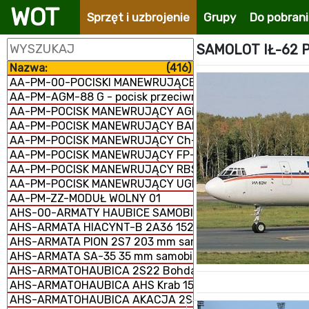
WOT
Sprzęt i uzbrojenie
Grupy
Do pobran
SAMOLOT IŁ-62 
Nazwa:
(416)
AA-PM-00-POCISKI MANEWRUJĄCE
AA-PM-AGM-88 G - pocisk przeciwradiolokacyjny
AA-PM-POCISK MANEWRUJĄCY AGM-158 JASSM
AA-PM-POCISK MANEWRUJĄCY BANDEROL-S8000
AA-PM-POCISK MANEWRUJĄCY Ch-101/102
AA-PM-POCISK MANEWRUJĄCY FP-5 Flamingo
AA-PM-POCISK MANEWRUJĄCY RBS-15 MK3
AA-PM-POCISK MANEWRUJĄCY UGM-109/RGM-109/BGM-
AA-PM-ZZ-MODUŁ WOLNY 01
AHS-00-ARMATY HAUBICE SAMOBIEŻNE
AHS-ARMATA HIACYNT-B 2A36 152 mm
AHS-ARMATA PION 2S7 203 mm samobieżna
AHS-ARMATA SA-35 35 mm samobieżna
AHS-ARMATOHAUBICA 2S22 Bohdana 155 mm samobież
AHS-ARMATOHAUBICA AHS Krab 155 mm samobieżna
AHS-ARMATOHAUBICA AKACJA 2S3M 152 mm samobieżn