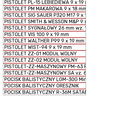
PISTOLET PL-15 LEBIEDIEWA 9 x 19 mm
PISTOLET PM MAKAROWA 9 x 18 mm
PISTOLET SIG SAUER P320 M17 9 x 19 mm
PISTOLET SMITH & WESSON M&P 9 x 19 mm
PISTOLET SYGNAŁOWY 26 mm wz. 1978
PISTOLET VIS 100 9 x 19 mm
PISTOLET WALTHER P99 9 x 19 mm
PISTOLET WIST-94 9 x 19 mm
PISTOLET ZZ-01 MODUŁ WOLNY
PISTOLET ZZ-02 MODUŁ WOLNY
PISTOLET-ZZ-MASZYNOWY PM-63 RAK 9 × 18 mm
PISTOLET-ZZ-MASZYNOWY SA vz. 61 ŠKORPION
POCISK BALISTYCZNY LGM-30G Minuteman III
POCISK BALISTYCZNY ORESZNIK
POCISK BALISTYCZNY R-36M SATAN
POCISK BALISTYCZNY RS-24 JARS
POCISK BALISTYCZNY RS-26 RUBIEŻ
POCISK BALISTYCZNY RS-28 SARMAT
POCISK BALISTYCZNY TOPOL RT-2PM
POCISK BALISTYCZNY TOPOL-M RS-12M1
POCISK FENIKS - 122 mm pocisk rakietowy M-21 FHD