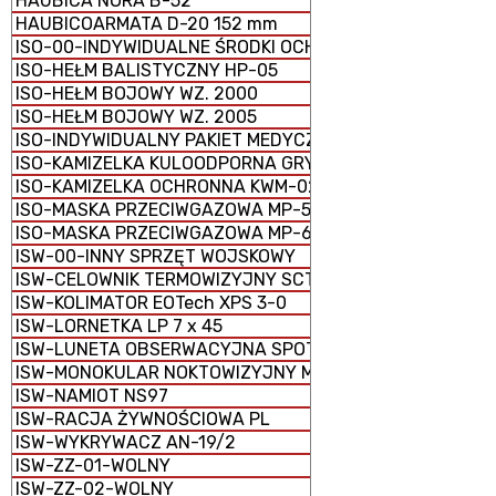
HAUBICA NORA B-52
HAUBICOARMATA D-20 152 mm
ISO-00-INDYWIDUALNE ŚRODKI OCHRONY
ISO-HEŁM BALISTYCZNY HP-05
ISO-HEŁM BOJOWY WZ. 2000
ISO-HEŁM BOJOWY WZ. 2005
ISO-INDYWIDUALNY PAKIET MEDYCZNY IPMED 45 WP
ISO-KAMIZELKA KULOODPORNA GRYF PLATE CARRIER
ISO-KAMIZELKA OCHRONNA KWM-02
ISO-MASKA PRZECIWGAZOWA MP-5
ISO-MASKA PRZECIWGAZOWA MP-6
ISW-00-INNY SPRZĘT WOJSKOWY
ISW-CELOWNIK TERMOWIZYJNY SCT-RUBIN
ISW-KOLIMATOR EOTech XPS 3-0
ISW-LORNETKA LP 7 x 45
ISW-LUNETA OBSERWACYJNA SPOTTER 60
ISW-MONOKULAR NOKTOWIZYJNY MU-3M KOLIBER
ISW-NAMIOT NS97
ISW-RACJA ŻYWNOŚCIOWA PL
ISW-WYKRYWACZ AN-19/2
ISW-ZZ-01-WOLNY
ISW-ZZ-02-WOLNY