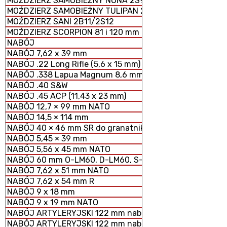
MOŹDZIERZ SAMOBIEŻNY NONA 2S9
MOŹDZIERZ SAMOBIEŻNY TULIPAN 2S4
MOŹDZIERZ SANI 2B11/2S12
MOŹDZIERZ SCORPION 81 i 120 mm MODUŁOWY SYSTEM 
NABÓJ
NABÓJ 7,62 x 39 mm
NABÓJ .22 Long Rifle (5,6 x 15 mm)
NABÓJ .338 Lapua Magnum 8,6 mm
NABÓJ .40 S&W
NABÓJ .45 ACP (11,43 x 23 mm)
NABÓJ 12,7 × 99 mm NATO
NABÓJ 14,5 × 114 mm
NABÓJ 40 × 46 mm SR do granatników
NABÓJ 5,45 × 39 mm
NABÓJ 5,56 x 45 mm NATO
NABÓJ 60 mm O-LM60, D-LM60, S-LM60 MOŹDZIERZOWY
NABÓJ 7,62 x 51 mm NATO
NABÓJ 7,62 x 54 mm R
NABÓJ 9 x 18 mm
NABÓJ 9 x 19 mm NATO
NABÓJ ARTYLERYJSKI 122 mm nabój HE z ładunkiem peł
NABÓJ ARTYLERYJSKI 122 mm nabój HE z ładunkiem zmn