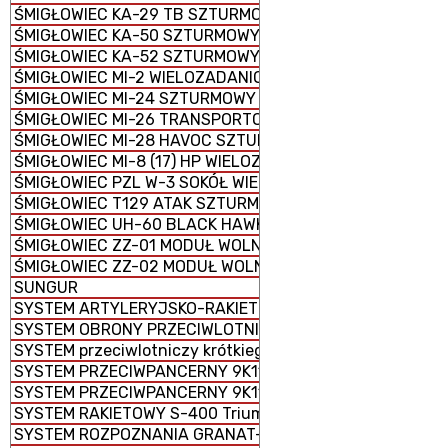
ŚMIGŁOWIEC KA-29 TB SZTURMOWY
ŚMIGŁOWIEC KA-50 SZTURMOWY
ŚMIGŁOWIEC KA-52 SZTURMOWY
ŚMIGŁOWIEC MI-2 WIELOZADANIOWY
ŚMIGŁOWIEC MI-24 SZTURMOWY
ŚMIGŁOWIEC MI-26 TRANSPORTOWY CIĘŻKI
ŚMIGŁOWIEC MI-28 HAVOC SZTURMOWY
ŚMIGŁOWIEC MI-8 (17) HP WIELOZADANIOWY
ŚMIGŁOWIEC PZL W-3 SOKÓŁ WIELOZADANIOWY
ŚMIGŁOWIEC T129 ATAK SZTURMOWO-ROZPOZNAWCZY
ŚMIGŁOWIEC UH-60 BLACK HAWK WIELOZADANIOWY
ŚMIGŁOWIEC ZZ-01 MODUŁ WOLNY
ŚMIGŁOWIEC ZZ-02 MODUŁ WOLNY
SUNGUR
SYSTEM ARTYLERYJSKO-RAKIETOWY 2K22 Tunguska
SYSTEM OBRONY PRZECIWLOTNICZEJ M1097 AVENGER
SYSTEM przeciwlotniczy krótkiego zasięgu Crotale NG
SYSTEM PRZECIWPANCERNY 9K115-2 METYS-M
SYSTEM PRZECIWPANCERNY 9K119 REFLEKS
SYSTEM RAKIETOWY S-400 Triumf
SYSTEM ROZPOZNANIA GRANAT-1