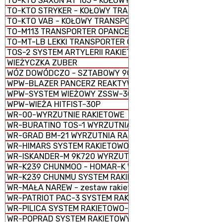
TO-KTO SAXON AT 105 - KOŁOWY TRANSPORTER OPANC
TO-KTO STRYKER - KOŁOWY TRANSPORTER OPANCERZON
TO-KTO VAB - KOŁOWY TRANSPORTER OPANCERZONY
TO-M113 TRANSPORTER OPANCERZONY GĄSIENICOWY
TO-MT-LB LEKKI TRANSPORTER OPANCERZONY GĄSIENI
TOS-2 SYSTEM ARTYLERII RAKIETOWEJ
WIEŻYCZKA ZUBER
WÓZ DOWÓDCZO - SZTABOWY 9C552
WPW-BLAZER PANCERZ REAKTYWNY
WPW-SYSTEM WIEŻOWY ZSSW-30
WPW-WIEŻA HITFIST-30P
WR-00-WYRZUTNIE RAKIETOWE
WR-BURATINO TOS-1 WYRZUTNIA RAKIETOWA WIELOPR
WR-GRAD BM-21 WYRZUTNIA RAKIETOWA WIELOPROWAD
WR-HIMARS SYSTEM RAKIETOWO-ARTYLERYJSKI M142
WR-ISKANDER-M 9K720 WYRZUTNIA RAKIETOWA OPERA
WR-K239 CHUNMOO - HOMAR-K WYRZUTNIA RAKIETOWA
WR-K239 CHUNMU SYSTEM RAKIETOWO-ARTYLERYJSKI
WR-MAŁA NAREW - zestaw rakietowy
WR-PATRIOT PAC-3 SYSTEM RAKIETOWY
WR-PILICA SYSTEM RAKIETOWO-ARTYLERYJSKI PSR-A
WR-POPRAD SYSTEM RAKIETOWY SPZR