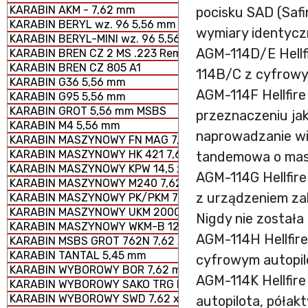
KARABIN AKM - 7,62 mm
pocisku SAD (Saf
KARABIN BERYL wz. 96 5,56 mm SZTURMOWY
wymiary identycz
KARABIN BERYL-MINI wz. 96 5,56 mm SZTURMOWY
AGM-114D/E Hellf
KARABIN BREN CZ 2 MS .223 Rem.
KARABIN BREN CZ 805 A1
114B/C z cyfrowy
KARABIN G36 5,56 mm
AGM-114F Hellfire
KARABIN G95 5,56 mm
KARABIN GROT 5,56 mm MSBS
przeznaczeniu ja
KARABIN M4 5,56 mm
naprowadzanie wi
KARABIN MASZYNOWY FN MAG 7,62 × 51 mm
KARABIN MASZYNOWY HK 421 7,62 x 51 mm
tandemowa o masie
KARABIN MASZYNOWY KPW 14,5 x 114 mm
AGM-114G Hellfir
KARABIN MASZYNOWY M240 7,62 × 51 mm
z urządzeniem za
KARABIN MASZYNOWY PK/PKM 7,62 x 54 mm
KARABIN MASZYNOWY UKM 2000 P 7,62 x 51 mm
Nigdy nie został
KARABIN MASZYNOWY WKM-B 12,7 x 99 mm
AGM-114H Hellfir
KARABIN MSBS GROT 762N 7,62 X 51 mm
KARABIN TANTAL 5,45 mm
cyfrowym autopil
KARABIN WYBOROWY BOR 7,62 mm
AGM-114K Hellfir
KARABIN WYBOROWY SAKO TRG M 10
KARABIN WYBOROWY SWD 7,62 x 54 mm R
autopilota, póła