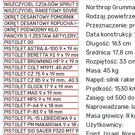
NISZCZYCIEL CZOŁGÓW SPRUT SD-2S25M
Northrop Grumm
NISZCZYCIEL RAKIETOWY SOVREMENNY
Rodzaj: powietrze
OKRĘT DESANTOWY POMORNIK
OKRĘT DESANTOWY ROPUCHA I-II
Przeznaczenie: p
OKRĘT PODWODNY KILO
Data konstrukcji: 
PANCYR S-1 ZESTAW ARTYLERYJSKO - RAKIETOWY SAMO
PISTOLET 00
Długość: 163 cm
PISTOLET ASTRA A-100 9 × 19 mm
Średnica: 17,8 cm
PISTOLET BERETTA 92 9 x 19 mm
Rozpiętość: 33 c
PISTOLET BROWNING HP 9 x 19 mm
PISTOLET COLT M1911 .45 ACP
Masa: 45 kg
PISTOLET CZ 75 9 x 19 mm
Napęd: silnik raki
PISTOLET CZ 85 9 x 19 mm, .40 S&W
PISTOLET GLOCK 17 9 x 19 mm
Prędkość: 1530 km
PISTOLET MAG 9 x 19 mm
Zasięg: od 500 d
PISTOLET MPS 9 x 19 mm
PISTOLET P-64 9 x 18 mm
Naprowadzanie: l
PISTOLET P-83 9 x 18 mm
Masa głowicy: 8 k
PISTOLET PL-15 LEBIEDIEWA 9 x 19 mm
Użytkownicy:
PISTOLET PM MAKAROWA 9 x 18 mm
PISTOLET SIG SAUER P320 M17 9 x 19 mm
Egipt, Izrael, No