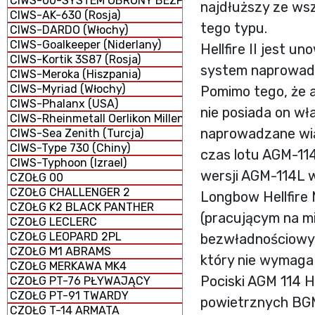
CIWS-00-SYSTEM OBRONY BEZPOŚREDNIEJ
najdłuższy ze ws
CIWS-AK-630 (Rosja)
tego typu.
CIWS-DARDO (Włochy)
CIWS-Goalkeeper (Niderlany)
Hellfire II jest 
CIWS-Kortik 3S87 (Rosja)
system naprowad
CIWS-Meroka (Hiszpania)
CIWS-Myriad (Włochy)
Pomimo tego, że ak
CIWS-Phalanx (USA)
nie posiada on wł
CIWS-Rheinmetall Oerlikon Millennium GDM-008 (Niemcy 
naprowadzane wią
CIWS-Sea Zenith (Turcja)
CIWS-Type 730 (Chiny)
czas lotu AGM-114
CIWS-Typhoon (Izrael)
wersji AGM-114L
CZOŁG 00
CZOŁG CHALLENGER 2
Longbow Hellfire
CZOŁG K2 BLACK PANTHER
(pracującym na m
CZOŁG LECLERC
CZOŁG LEOPARD 2PL
bezwładnościowym 
CZOŁG M1 ABRAMS
który nie wymaga 
CZOŁG MERKAWA MK4
Pociski AGM 114 H
CZOŁG PT-76 PŁYWAJĄCY
CZOŁG PT-91 TWARDY
powietrznych BGM
CZOŁG T-14 ARMATA