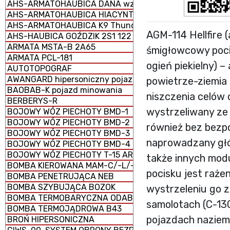
AHS-ARMATOHAUBICA DANA wz. 1977 152 mm samobież
AHS-ARMATOHAUBICA HIACYNT 2S5 152 mm samobieżna
AHS-ARMATOHAUBICA K9 Thunder 155 mm samobieżna
AGM-114 Hellfire 
AHS-HAUBICA GOŹDZIK 2S1 122 mm samobieżna
ARMATA MSTA-B 2A65
śmigłowcowy pocis
ARMATA PCL-181
ogień piekielny) 
AUTOTOPOGRAF
AWANGARD hipersoniczny pojazd szybujący
powietrze-ziemia 
BAOBAB-K pojazd minowania
niszczenia celów
BERBERYS-R
wystrzeliwany ze 
BOJOWY WÓZ PIECHOTY BMD-1
BOJOWY WÓZ PIECHOTY BMD-2
również bez bezpoś
BOJOWY WÓZ PIECHOTY BMD-3
naprowadzany głó
BOJOWY WÓZ PIECHOTY BMD-4
BOJOWY WÓZ PIECHOTY T-15 ARMATA (CIĘŻKI)
także innych mo
BOMBA KIEROWANA MAM-C/-L/-T
pocisku jest raże
BOMBA PENETRUJĄCA NEB
BOMBA SZYBUJĄCA BOZOK
wystrzeleniu go 
BOMBA TERMOBARYCZNA ODAB-1500
samolotach (C-13
BOMBA TERMOJĄDROWA B43
pojazdach naziem
BROŃ HIPERSONICZNA