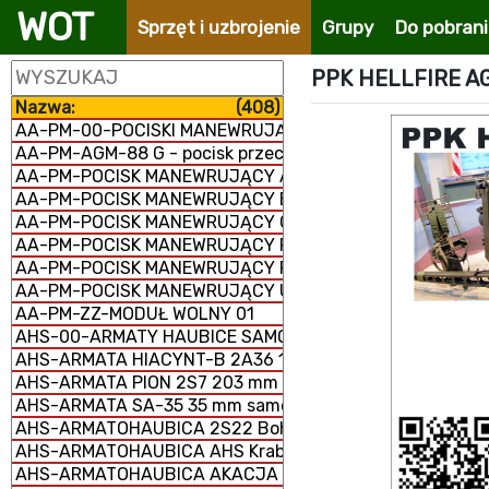
WOT
Sprzęt i uzbrojenie
Grupy
Do pobran
PPK HELLFIRE A
Nazwa:
(408)
AA-PM-00-POCISKI MANEWRUJĄCE
AA-PM-AGM-88 G - pocisk przeciwradiolokacyjny
AA-PM-POCISK MANEWRUJĄCY AGM-158 JASSM
AA-PM-POCISK MANEWRUJĄCY BANDEROL-S8000
AA-PM-POCISK MANEWRUJĄCY Ch-101/102
AA-PM-POCISK MANEWRUJĄCY FP-5 Flamingo
AA-PM-POCISK MANEWRUJĄCY RBS-15 MK3
AA-PM-POCISK MANEWRUJĄCY UGM-109/RGM-109/BGM-
AA-PM-ZZ-MODUŁ WOLNY 01
AHS-00-ARMATY HAUBICE SAMOBIEŻNE
AHS-ARMATA HIACYNT-B 2A36 152 mm
AHS-ARMATA PION 2S7 203 mm samobieżna
AHS-ARMATA SA-35 35 mm samobieżna
AHS-ARMATOHAUBICA 2S22 Bohdana 155 mm samobież
AHS-ARMATOHAUBICA AHS Krab 155 mm samobieżna
AHS-ARMATOHAUBICA AKACJA 2S3M 152 mm samobieżn