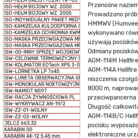
ISO-HEŁM BALISTYCZNY HP-05
Przenośne naziem
ISO-HEŁM BOJOWY WZ. 2000
ISO-HEŁM BOJOWY WZ. 2005
Prowadzono próby
ISO-INDYWIDUALNY PAKIET MEDYCZNY IPMED 45 WP
HMMWV (Humvee) o
ISO-KAMIZELKA KULOODPORNA GRYF PLATE CARRIER
wykonywano równi
ISO-KAMIZELKA OCHRONNA KWM-02
ISO-MASKA PRZECIWGAZOWA MP-5
używają pocisków
ISO-MASKA PRZECIWGAZOWA MP-6
Odmiany pociskó
ISW-00-INNY SPRZĘT WOJSKOWY
ISW-CELOWNIK TERMOWIZYJNY SCT-RUBIN
AGM-114M Hellfire 
ISW-KOLIMATOR EOTech XPS 3-0
AGM-114A Hellfire
ISW-LORNETKA LP 7x45
ISW-LUNETA OBSERWACYJNA SPOTTER 60
niszczenia czołgó
ISW-MONOKULAR NOKTOWIZYJNY MU-3M KOLIBER
8000 m, naprowad
ISW-NAMIOT NS97
przeciwpancerna 
ISW-RACJA ŻYWNOŚCIOWA PL
ISW-WYKRYWACZ AN-19/2
Długość całkowit
ISW-ZZ-01-WOLNY
AGM-114B/C Hellf
ISW-ZZ-02-WOLNY
JELCZ 663.32
pocisku wyposażon
KARABIN 00
elektroniczne urz
KARABIN AK-12 5,45 mm