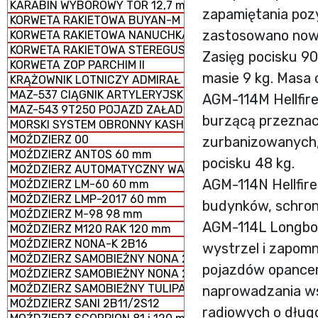
KARABIN WYBOROWY TOR 12,7 mm
zapamiętania pozy
KORWETA RAKIETOWA BUYAN-M
zastosowano nowe
KORWETA RAKIETOWA NANUCHKA III
KORWETA RAKIETOWA STEREGUSCHIY
Zasięg pocisku 9
KORWETA ZOP PARCHIM II
masie 9 kg. Masa 
KRĄŻOWNIK LOTNICZY ADMIRAŁ KUZNIECOW
MAZ-537 CIĄGNIK ARTYLERYJSKI
AGM-114M Hellfir
MAZ-543 9T250 POJAZD ZAŁADOWCZY
burzącą przeznacz
MORSKI SYSTEM OBRONNY KASHTAN
MOŹDZIERZ 00
zurbanizowanych, 
MOŹDZIERZ ANTOS 60 mm
pocisku 48 kg.
MOŹDZIERZ AUTOMATYCZNY WASILOK 2B9
AGM-114N Hellfire
MOŹDZIERZ LM-60 60 mm
MOŹDZIERZ LMP-2017 60 mm
budynków, schronów
MOŹDZIERZ M-98 98 mm
AGM-114L Longbow 
MOŹDZIERZ M120 RAK 120 mm
MOŹDZIERZ NONA-K 2B16
wystrzel i zapomn
MOŹDZIERZ SAMOBIEŻNY NONA 2S23-SWK
pojazdów opancer
MOŹDZIERZ SAMOBIEŻNY NONA 2S9
MOŹDZIERZ SAMOBIEŻNY TULIPAN 2S4
naprowadzania ws
MOŹDZIERZ SANI 2B11/2S12
radiowych o długo