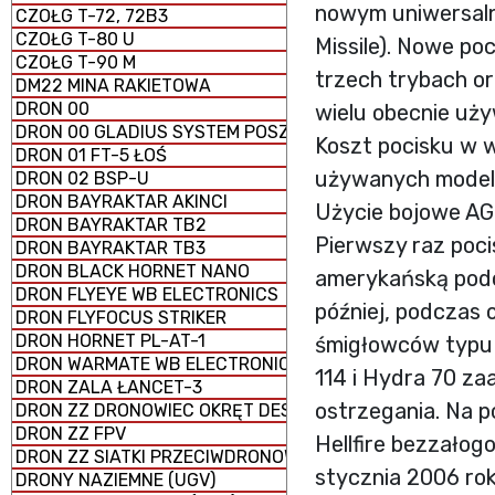
nowym uniwersal
CZOŁG T-72, 72B3
CZOŁG T-80 U
Missile). Nowe po
CZOŁG T-90 M
trzech trybach o
DM22 MINA RAKIETOWA
DRON 00
wielu obecnie uży
DRON 00 GLADIUS SYSTEM POSZUKIWAWCZO-UDERZENI
Koszt pocisku w w
DRON 01 FT-5 ŁOŚ
używanych modeli 
DRON 02 BSP-U
DRON BAYRAKTAR AKINCI
Użycie bojowe AGM
DRON BAYRAKTAR TB2
Pierwszy raz poci
DRON BAYRAKTAR TB3
DRON BLACK HORNET NANO
amerykańską podc
DRON FLYEYE WB ELECTRONICS
później, podczas 
DRON FLYFOCUS STRIKER
DRON HORNET PL-AT-1
śmigłowców typu 
DRON WARMATE WB ELECTRONICS
114 i Hydra 70 z
DRON ZALA ŁANCET-3
ostrzegania. Na p
DRON ZZ DRONOWIEC OKRĘT DESANTOWY UNIWERSALNY
DRON ZZ FPV
Hellfire bezzałog
DRON ZZ SIATKI PRZECIWDRONOWE (antydronowe)
stycznia 2006 rok
DRONY NAZIEMNE (UGV)