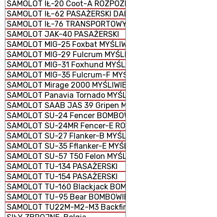
SAMOLOT IŁ-20 Coot-A ROZPOZNAWCZY
SAMOLOT IŁ-62 PASAŻERSKI DALEKIEGO ZASIĘGU
SAMOLOT IŁ-76 TRANSPORTOWY TAKTYCZNY
SAMOLOT JAK-40 PASAŻERSKI
SAMOLOT MIG-25 Foxbat MYŚLIWIEC
SAMOLOT MIG-29 Fulcrum MYŚLIWIEC
SAMOLOT MIG-31 Foxhund MYŚLIWIEC
SAMOLOT MIG-35 Fulcrum-F MYŚLIWIEC
SAMOLOT Mirage 2000 MYŚLIWIEC WIELOZADANIOWY
SAMOLOT Panavia Tornado MYŚLIWSKO-BOMBOWY
SAMOLOT SAAB JAS 39 Gripen MYŚLIWIEC WIELOZADANI
SAMOLOT SU-24 Fencer BOMBOWIEC
SAMOLOT SU-24MR Fencer-E ROZPOZNAWCZY
SAMOLOT SU-27 Flanker-B MYŚLIWIEC
SAMOLOT SU-35 Fflanker-E MYŚLIWIEC
SAMOLOT SU-57 T50 Felon MYŚLIWIEC
SAMOLOT TU-134 PASAŻERSKI
SAMOLOT TU-154 PASAŻERSKI
SAMOLOT TU-160 Blackjack BOMBOWIEC STRATEGICZNY
SAMOLOT TU-95 Bear BOMBOWIEC STRATEGICZNY
SAMOLOT TU22M-M2-M3 Backfire BOMBOWIEC STRATEG