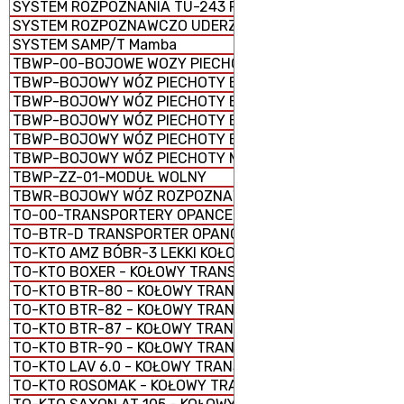
SYSTEM ROZPOZNANIA TU-243 REJS-D
SYSTEM ROZPOZNAWCZO UDERZENIOWY ORION
SYSTEM SAMP/T Mamba
TBWP-00-BOJOWE WOZY PIECHOTY
TBWP-BOJOWY WÓZ PIECHOTY BORSUK
TBWP-BOJOWY WÓZ PIECHOTY BWP-1 (BMP-1)
TBWP-BOJOWY WÓZ PIECHOTY BWP-2 (BMP-2)
TBWP-BOJOWY WÓZ PIECHOTY BWP-3 (BMP-3)
TBWP-BOJOWY WÓZ PIECHOTY M2 Bradley
TBWP-ZZ-01-MODUŁ WOLNY
TBWR-BOJOWY WÓZ ROZPOZNAWCZY M3 Bradley
TO-00-TRANSPORTERY OPANCERZONE
TO-BTR-D TRANSPORTER OPANCERZONY GĄSIENICOWY
TO-KTO AMZ BÓBR-3 LEKKI KOŁOWY TRANSPORTER OPAN
TO-KTO BOXER - KOŁOWY TRANSPORTER OPANCERZONY
TO-KTO BTR-80 - KOŁOWY TRANSPORTER OPANCERZONY
TO-KTO BTR-82 - KOŁOWY TRANSPORTER OPANCERZONY
TO-KTO BTR-87 - KOŁOWY TRANSPORTER OPANCERZONY
TO-KTO BTR-90 - KOŁOWY TRANSPORTER OPANCERZONY
TO-KTO LAV 6.0 - KOŁOWY TRANSPORTER OPANCERZONY
TO-KTO ROSOMAK - KOŁOWY TRANSPORTER OPANCERZO