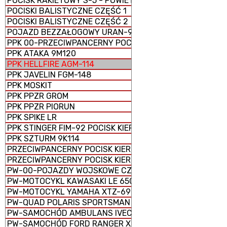
POCISK RAKIETOWY S-5 - POWIETRZE-ZIEMIA
POCISKI BALISTYCZNE CZĘŚĆ 1
POCISKI BALISTYCZNE CZĘŚĆ 2
POJAZD BEZZAŁOGOWY URAN-9
PPK 00-PRZECIWPANCERNY POCISK KIEROWANY
PPK ATAKA 9M120
PPK HELLFIRE AGM-114
PPK JAVELIN FGM-148
PPK MOSKIT
PPK PPZR GROM
PPK PPZR PIORUN
PPK SPIKE LR
PPK STINGER FIM-92 POCISK KIEROWANY ZIEMIA-POWIET
PPK SZTURM 9K114
PRZECIWPANCERNY POCISK KIEROWANY 9K123 CHRYZAN
PRZECIWPANCERNY POCISK KIEROWANY 9M133 KORNET
PW-00-POJAZDY WOJSKOWE CZĘŚĆ 1
PW-MOTOCYKL KAWASAKI LE 650 VERSYS
PW-MOTOCYKL YAMAHA XTZ-690
PW-QUAD POLARIS SPORTSMAN SPM 1000 E
PW-SAMOCHÓD AMBULANS IVECO 70W18EIII
PW-SAMOCHÓD FORD RANGER XLT