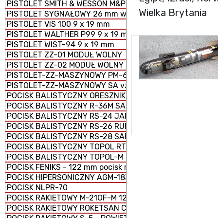
PISTOLET SMITH & WESSON M&P 9 x 19 mm
Wielka Brytania
PISTOLET SYGNAŁOWY 26 mm wz. 1978
PISTOLET VIS 100 9 x 19 mm
PISTOLET WALTHER P99 9 x 19 mm
PISTOLET WIST-94 9 x 19 mm
PISTOLET ZZ-01 MODUŁ WOLNY
PISTOLET ZZ-02 MODUŁ WOLNY
PISTOLET-ZZ-MASZYNOWY PM-63 RAK 9 × 18 mm
PISTOLET-ZZ-MASZYNOWY SA vz. 61 ŠKORPION
POCISK BALISTYCZNY ORESZNIK
POCISK BALISTYCZNY R-36M SATAN
POCISK BALISTYCZNY RS-24 JARS
POCISK BALISTYCZNY RS-26 RUBIEŻ
POCISK BALISTYCZNY RS-28 SARMAT
POCISK BALISTYCZNY TOPOL RT-2PM
POCISK BALISTYCZNY TOPOL-M RS-12M1
POCISK FENIKS - 122 mm pocisk rakietowy M-21 FHD
POCISK HIPERSONICZNY AGM-183 ARRW
POCISK NLPR-70
POCISK RAKIETOWY M-21OF-M 122 mm
POCISK RAKIETOWY ROKETSAN CIRIT KAL. 70 mm