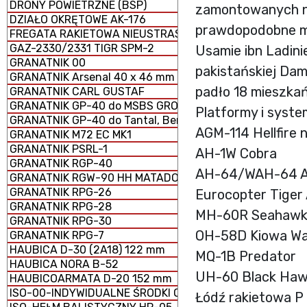
DRONY POWIETRZNE (BSP)
zamontowanych n
DZIAŁO OKRĘTOWE AK-176
prawdopodobne mi
FREGATA RAKIETOWA NIEUSTRASZYMYJ
GAZ-2330/2331 TIGR SPM-2
Usamie ibn Ladini
GRANATNIK 00
pakistańskiej Dam
GRANATNIK Arsenal 40 x 46 mm
padło 18 mieszka
GRANATNIK CARL GUSTAF
GRANATNIK GP-40 do MSBS GROT
Platformy i syst
GRANATNIK GP-40 do Tantal, Beryl, AKM i GS-40
AGM-114 Hellfire
GRANATNIK M72 EC MK1
GRANATNIK PSRL-1
AH-1W Cobra
GRANATNIK RGP-40
AH-64/WAH-64 A
GRANATNIK RGW-90 HH MATADOR
GRANATNIK RPG-26
Eurocopter Tiger
GRANATNIK RPG-28
MH-60R Seahaw
GRANATNIK RPG-30
OH-58D Kiowa Wa
GRANATNIK RPG-7
HAUBICA D-30 (2A18) 122 mm
MQ-1B Predator
HAUBICA NORA B-52
UH-60 Black Ha
HAUBICOARMATA D-20 152 mm
ISO-00-INDYWIDUALNE ŚRODKI OCHRONY
Łódź rakietowa P 