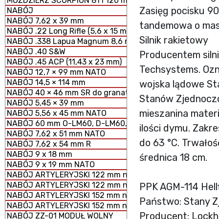
MOŹDZIERZ SCORPION 81 i 120 mm MODUŁOWY SYSTEM 
Zasięg pocisku 9
NABÓJ
NABÓJ 7,62 x 39 mm
tandemowa o masie
NABÓJ .22 Long Rifle (5,6 x 15 mm)
Silnik rakietowy
NABÓJ .338 Lapua Magnum 8,6 mm
NABÓJ .40 S&W
Producentem silnik
NABÓJ .45 ACP (11,43 x 23 mm)
Techsystems. Ozn
NABÓJ 12,7 × 99 mm NATO
NABÓJ 14,5 × 114 mm
wojska lądowe St
NABÓJ 40 × 46 mm SR do granatników
Stanów Zjednoczon
NABÓJ 5,45 × 39 mm
mieszanina mater
NABÓJ 5,56 x 45 mm NATO
NABÓJ 60 mm O-LM60, D-LM60, S-LM60 MOŹDZIERZOWY
ilości dymu. Zakr
NABÓJ 7,62 x 51 mm NATO
do 63 °C. Trwałość
NABÓJ 7,62 x 54 mm R
NABÓJ 9 x 18 mm
średnica 18 cm.
NABÓJ 9 x 19 mm NATO
NABÓJ ARTYLERYJSKI 122 mm nabój HE z ładunkiem peł
NABÓJ ARTYLERYJSKI 122 mm nabój HE z ładunkiem zmn
PPK AGM-114 Hellf
NABÓJ ARTYLERYJSKI 152 mm nabój HE z ładunkiem peł
Państwo: Stany 
NABÓJ ARTYLERYJSKI 152 mm nabój HE z ładunkiem zm
Producent: Lockhe
NABÓJ ZZ-01 MODUŁ WOLNY