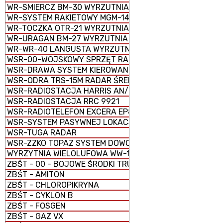
WR-SMIERCZ BM-30 WYRZUTNIA RAKIETOWA WIELOPRO
WR-SYSTEM RAKIETOWY MGM-140 ATACMS
WR-TOCZKA OTR-21 WYRZUTNIA RAKIETOWA TAKTYCZNA
WR-URAGAN BM-27 WYRZUTNIA RAKIETOWA WIELOPRO
WR-WR-40 LANGUSTA WYRZUTNIA RAKIETOWA
WSR-00-WOJSKOWY SPRZĘT RADIOWY
WSR-DRAWA SYSTEM KIEROWANIA OGNIEM
WSR-ODRA TRS-15M RADAR ŚREDNIEGO ZASIĘGU
WSR-RADIOSTACJA HARRIS AN/PRC-150C
WSR-RADIOSTACJA RRC 9921
WSR-RADIOTELEFON EXCERA EP8100
WSR-SYSTEM PASYWNEJ LOKACJI SPL (RADAR PASYWNY
WSR-TUGA RADAR
WSR-ZZKO TOPAZ SYSTEM DOWODZENIA I KIEROWANIA O
WYRZYTNIA WIELOLUFOWA WW-15
ZBŚT - 00 - BOJOWE ŚRODKI TRUJĄCE (BST)
ZBŚT - AMITON
ZBŚT - CHLOROPIKRYNA
ZBŚT - CYKLON B
ZBŚT - FOSGEN
ZBŚT - GAZ VX