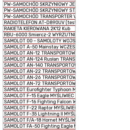
PW-SAMOCHÓD SKRZYNIOWY JELCZ TYP 442.32
PW-SAMOCHÓD SKRZYNIOWY STAR 266 M2
PW-SAMOCHÓD TRANSPORTER VW T6
RADIOTELEFON AT-D890UV (testowa)
RAKIETA KIEROWANA 2K12 Kub
RBU-6000 Smiercz-2 WYRZUTNIA RAKIETOWYCH BOMB 
SAMOLOT 00 - SAMOLOTY WOJSKOWE
SAMOLOT A-50 Mainstay WCZESNEGO WYKRYWANIA I N
SAMOLOT AN-12 TRANSPORTOWY
SAMOLOT AN-124 Rusłan TRANSPORTOWY STRATEGICZN
SAMOLOT AN-140 TRANSPORTOWY KRÓTKIEGO ZASIĘGU
SAMOLOT AN-22 TRANSPORTOWY CIĘŻKI
SAMOLOT AN-26 TRANSPORTOWY LEKKI
SAMOLOT AN-72 TRANSPORTOWY LEKKI
SAMOLOT Eurofighter Typhoon MYŚLIWIEC WIELOZADANI
SAMOLOT F-15 Eagle MYŚLIWIEC PRZEWAGI POWIETRZNEJ
SAMOLOT F-16 Fighting Falcon WIELOZADANIOWY
SAMOLOT F-22 Raptor MYŚLIWIEC PRZEWAGI POWIETRZN
SAMOLOT F-35 Lightning II MYŚLIWIEC WIELOZADANIOWY
SAMOLOT F/A-18 Hornet MYŚLIWIEC WIELOZADANIOWY
SAMOLOT FA-50 Fighting Eagle MYŚLIWIEC WIELOZADAN