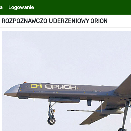
ia
Logowanie
 ROZPOZNAWCZO UDERZENIOWY ORION
109 Tomahawk
na
a