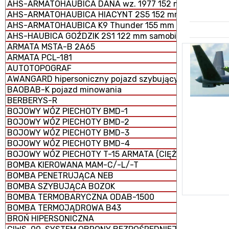
AHS-ARMATOHAUBICA DANA wz. 1977 152 mm samobież
AHS-ARMATOHAUBICA HIACYNT 2S5 152 mm samobieżna
AHS-ARMATOHAUBICA K9 Thunder 155 mm samobieżna
AHS-HAUBICA GOŹDZIK 2S1 122 mm samobieżna
ARMATA MSTA-B 2A65
ARMATA PCL-181
AUTOTOPOGRAF
AWANGARD hipersoniczny pojazd szybujący
BAOBAB-K pojazd minowania
BERBERYS-R
BOJOWY WÓZ PIECHOTY BMD-1
BOJOWY WÓZ PIECHOTY BMD-2
BOJOWY WÓZ PIECHOTY BMD-3
BOJOWY WÓZ PIECHOTY BMD-4
BOJOWY WÓZ PIECHOTY T-15 ARMATA (CIĘŻKI)
BOMBA KIEROWANA MAM-C/-L/-T
BOMBA PENETRUJĄCA NEB
BOMBA SZYBUJĄCA BOZOK
BOMBA TERMOBARYCZNA ODAB-1500
BOMBA TERMOJĄDROWA B43
BROŃ HIPERSONICZNA