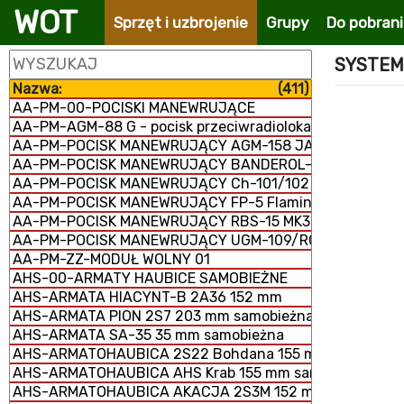
WOT
Sprzęt i uzbrojenie
Grupy
Do pobran
SYSTEM
Nazwa:
(411)
AA-PM-00-POCISKI MANEWRUJĄCE
AA-PM-AGM-88 G - pocisk przeciwradiolokacyjny
AA-PM-POCISK MANEWRUJĄCY AGM-158 JASSM
AA-PM-POCISK MANEWRUJĄCY BANDEROL-S8000
AA-PM-POCISK MANEWRUJĄCY Ch-101/102
AA-PM-POCISK MANEWRUJĄCY FP-5 Flamingo
AA-PM-POCISK MANEWRUJĄCY RBS-15 MK3
AA-PM-POCISK MANEWRUJĄCY UGM-109/RGM-109/BGM-
AA-PM-ZZ-MODUŁ WOLNY 01
AHS-00-ARMATY HAUBICE SAMOBIEŻNE
AHS-ARMATA HIACYNT-B 2A36 152 mm
AHS-ARMATA PION 2S7 203 mm samobieżna
AHS-ARMATA SA-35 35 mm samobieżna
AHS-ARMATOHAUBICA 2S22 Bohdana 155 mm samobież
AHS-ARMATOHAUBICA AHS Krab 155 mm samobieżna
AHS-ARMATOHAUBICA AKACJA 2S3M 152 mm samobieżn