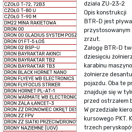
działa ZU-23-2
CZOŁG T-72, 72B3
CZOŁG T-80 U
Opis konstrukcji
CZOŁG T-90 M
BTR-D jest pływ
DM22 MINA RAKIETOWA
DRON 00
przystosowanym d
DRON 00 GLADIUS SYSTEM POSZUKIWAWCZO-UDERZENI
zrzut.
DRON 01 FT-5 ŁOŚ
Załogę BTR-D two
DRON 02 BSP-U
DRON BAYRAKTAR AKINCI
dziesięciu żołnie
DRON BAYRAKTAR TB2
karabinu maszyno
DRON BAYRAKTAR TB3
DRON BLACK HORNET NANO
żołnierze desant
DRON FLYEYE WB ELECTRONICS
pojazdu. Oba te p
DRON FLYFOCUS STRIKER
DRON HORNET PL-AT-1
znajduje się w ty
DRON WARMATE WB ELECTRONICS
przed ostrzałem b
DRON ZALA ŁANCET-3
W przedziale kier
DRON ZZ DRONOWIEC OKRĘT DESANTOWY UNIWERSALNY
DRON ZZ FPV
kursowego PKT. 
DRON ZZ SIATKI PRZECIWDRONOWE (antydronowe)
trzech peryskopó
DRONY NAZIEMNE (UGV)