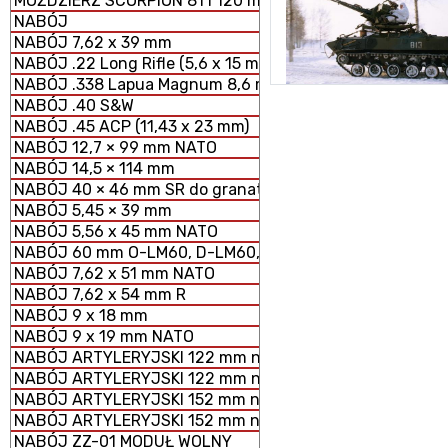
MOŹDZIERZ SCORPION 81 i 120 mm MODUŁOWY SYSTEM 
NABÓJ
NABÓJ 7,62 x 39 mm
NABÓJ .22 Long Rifle (5,6 x 15 mm)
NABÓJ .338 Lapua Magnum 8,6 mm
NABÓJ .40 S&W
NABÓJ .45 ACP (11,43 x 23 mm)
NABÓJ 12,7 × 99 mm NATO
NABÓJ 14,5 × 114 mm
NABÓJ 40 × 46 mm SR do granatników
NABÓJ 5,45 × 39 mm
NABÓJ 5,56 x 45 mm NATO
NABÓJ 60 mm O-LM60, D-LM60, S-LM60 MOŹDZIERZOWY
NABÓJ 7,62 x 51 mm NATO
NABÓJ 7,62 x 54 mm R
NABÓJ 9 x 18 mm
NABÓJ 9 x 19 mm NATO
NABÓJ ARTYLERYJSKI 122 mm nabój HE z ładunkiem peł
NABÓJ ARTYLERYJSKI 122 mm nabój HE z ładunkiem zmn
NABÓJ ARTYLERYJSKI 152 mm nabój HE z ładunkiem peł
NABÓJ ARTYLERYJSKI 152 mm nabój HE z ładunkiem zm
NABÓJ ZZ-01 MODUŁ WOLNY