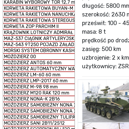
KARABIN WYBOROWY TOR 12,7 mm
długość: 5800 m
KORWETA RAKIETOWA BUYAN-M
szerokość: 2630
KORWETA RAKIETOWA NANUCHKA III
KORWETA RAKIETOWA STEREGUSCHIY
prześwit: 100 - 
KORWETA ZOP PARCHIM II
masa: 8 t
KRĄŻOWNIK LOTNICZY ADMIRAŁ KUZNIECOW
MAZ-537 CIĄGNIK ARTYLERYJSKI
prędkość po drod
MAZ-543 9T250 POJAZD ZAŁADOWCZY
zasięg: 500 km
MORSKI SYSTEM OBRONNY KASHTAN
MOŹDZIERZ 00
uzbrojenie: 2 x k
MOŹDZIERZ ANTOS 60 mm
użytkownicy: ZSR
MOŹDZIERZ AUTOMATYCZNY WASILOK 2B9
MOŹDZIERZ LM-60 60 mm
MOŹDZIERZ LMP-2017 60 mm
MOŹDZIERZ M-98 98 mm
MOŹDZIERZ M120 RAK 120 mm
MOŹDZIERZ NONA-K 2B16
MOŹDZIERZ SAMOBIEŻNY NONA 2S23-SWK
MOŹDZIERZ SAMOBIEŻNY NONA 2S9
MOŹDZIERZ SAMOBIEŻNY TULIPAN 2S4
MOŹDZIERZ SANI 2B11/2S12