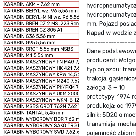
KARABIN AKM - 7,62 mm
hydropneumatyczn
KARABIN BERYL wz. 96 5,56 mm SZTURMOWY
hydropneumatyczn
KARABIN BERYL-MINI wz. 96 5,56 mm SZTURMOWY
mm. Pojazd posiad
KARABIN BREN CZ 2 MS .223 Rem.
KARABIN BREN CZ 805 A1
Napęd w wodzie z
KARABIN G36 5,56 mm
------------------
KARABIN G95 5,56 mm
KARABIN GROT 5,56 mm MSBS
Dane podstawow
KARABIN M4 5,56 mm
producent: Wołgo
KARABIN MASZYNOWY FN MAG 7,62 × 51 mm
KARABIN MASZYNOWY HK 421 7,62 x 51 mm
typ pojazdu: tra
KARABIN MASZYNOWY KPW 14,5 x 114 mm
trakcja: gąsienic
KARABIN MASZYNOWY M240 7,62 × 51 mm
załoga: 3 + 10
KARABIN MASZYNOWY PK/PKM 7,62 x 54 mm
KARABIN MASZYNOWY UKM 2000 P 7,62 x 51 mm
prototypy: 1974 r
KARABIN MASZYNOWY WKM-B 12,7 x 99 mm
produkcja: od 197
KARABIN MSBS GROT 762N 7,62 X 51 mm
KARABIN TANTAL 5,45 mm
silnik: 5D20 o mo
KARABIN WYBOROWY BOR 7,62 mm
transmisja: mech
KARABIN WYBOROWY SAKO TRG M 10
KARABIN WYBOROWY SWD 7,62 x 54 mm R
pojemność zbiorni