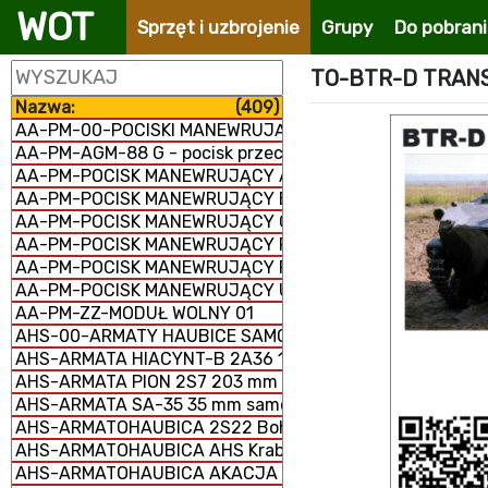
WOT
Sprzęt i uzbrojenie
Grupy
Do pobran
TO-BTR-D TRAN
Nazwa:
(409)
AA-PM-00-POCISKI MANEWRUJĄCE
AA-PM-AGM-88 G - pocisk przeciwradiolokacyjny
AA-PM-POCISK MANEWRUJĄCY AGM-158 JASSM
AA-PM-POCISK MANEWRUJĄCY BANDEROL-S8000
AA-PM-POCISK MANEWRUJĄCY Ch-101/102
AA-PM-POCISK MANEWRUJĄCY FP-5 Flamingo
AA-PM-POCISK MANEWRUJĄCY RBS-15 MK3
AA-PM-POCISK MANEWRUJĄCY UGM-109/RGM-109/BGM-
AA-PM-ZZ-MODUŁ WOLNY 01
AHS-00-ARMATY HAUBICE SAMOBIEŻNE
AHS-ARMATA HIACYNT-B 2A36 152 mm
AHS-ARMATA PION 2S7 203 mm samobieżna
AHS-ARMATA SA-35 35 mm samobieżna
AHS-ARMATOHAUBICA 2S22 Bohdana 155 mm samobież
AHS-ARMATOHAUBICA AHS Krab 155 mm samobieżna
AHS-ARMATOHAUBICA AKACJA 2S3M 152 mm samobieżn