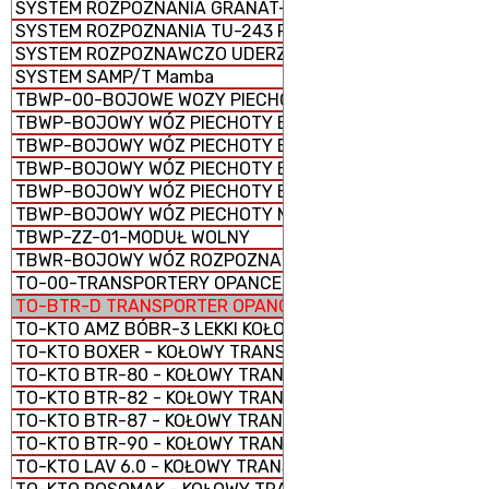
SYSTEM ROZPOZNANIA GRANAT-1
SYSTEM ROZPOZNANIA TU-243 REJS-D
SYSTEM ROZPOZNAWCZO UDERZENIOWY ORION
SYSTEM SAMP/T Mamba
TBWP-00-BOJOWE WOZY PIECHOTY
TBWP-BOJOWY WÓZ PIECHOTY BORSUK
TBWP-BOJOWY WÓZ PIECHOTY BWP-1 (BMP-1)
TBWP-BOJOWY WÓZ PIECHOTY BWP-2 (BMP-2)
TBWP-BOJOWY WÓZ PIECHOTY BWP-3 (BMP-3)
TBWP-BOJOWY WÓZ PIECHOTY M2 Bradley
TBWP-ZZ-01-MODUŁ WOLNY
TBWR-BOJOWY WÓZ ROZPOZNAWCZY M3 Bradley
TO-00-TRANSPORTERY OPANCERZONE
TO-BTR-D TRANSPORTER OPANCERZONY GĄSIENICOWY
TO-KTO AMZ BÓBR-3 LEKKI KOŁOWY TRANSPORTER OPAN
TO-KTO BOXER - KOŁOWY TRANSPORTER OPANCERZONY
TO-KTO BTR-80 - KOŁOWY TRANSPORTER OPANCERZONY
TO-KTO BTR-82 - KOŁOWY TRANSPORTER OPANCERZONY
TO-KTO BTR-87 - KOŁOWY TRANSPORTER OPANCERZONY
TO-KTO BTR-90 - KOŁOWY TRANSPORTER OPANCERZONY
TO-KTO LAV 6.0 - KOŁOWY TRANSPORTER OPANCERZONY