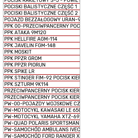
POCISK RAKIETOWY S-5 - POWIETRZE-ZIEMIA
POCISKI BALISTYCZNE CZĘŚĆ 1
POCISKI BALISTYCZNE CZĘŚĆ 2
POJAZD BEZZAŁOGOWY URAN-9
PPK 00-PRZECIWPANCERNY POCISK KIEROWANY
PPK ATAKA 9M120
PPK HELLFIRE AGM-114
PPK JAVELIN FGM-148
PPK MOSKIT
PPK PPZR GROM
PPK PPZR PIORUN
PPK SPIKE LR
PPK STINGER FIM-92 POCISK KIEROWANY ZIEMIA-POWIET
PPK SZTURM 9K114
PRZECIWPANCERNY POCISK KIEROWANY 9K123 CHRYZAN
PRZECIWPANCERNY POCISK KIEROWANY 9M133 KORNET
PW-00-POJAZDY WOJSKOWE CZĘŚĆ 1
PW-MOTOCYKL KAWASAKI LE 650 VERSYS
PW-MOTOCYKL YAMAHA XTZ-690
PW-QUAD POLARIS SPORTSMAN SPM 1000 E
PW-SAMOCHÓD AMBULANS IVECO 70W18EIII
PW-SAMOCHÓD FORD RANGER XLT