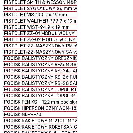
PISTOLET SMITH & WESSON M&P 9 x 19 mm
PISTOLET SYGNAŁOWY 26 mm wz. 1978
PISTOLET VIS 100 9 x 19 mm
PISTOLET WALTHER P99 9 x 19 mm
PISTOLET WIST-94 9 x 19 mm
PISTOLET ZZ-01 MODUŁ WOLNY
PISTOLET ZZ-02 MODUŁ WOLNY
PISTOLET-ZZ-MASZYNOWY PM-63 RAK 9 × 18 mm
PISTOLET-ZZ-MASZYNOWY SA vz. 61 ŠKORPION
POCISK BALISTYCZNY ORESZNIK
POCISK BALISTYCZNY R-36M SATAN
POCISK BALISTYCZNY RS-24 JARS
POCISK BALISTYCZNY RS-26 RUBIEŻ
POCISK BALISTYCZNY RS-28 SARMAT
POCISK BALISTYCZNY TOPOL RT-2PM
POCISK BALISTYCZNY TOPOL-M RS-12M1
POCISK FENIKS - 122 mm pocisk rakietowy M-21 FHD
POCISK HIPERSONICZNY AGM-183 ARRW
POCISK NLPR-70
POCISK RAKIETOWY M-21OF-M 122 mm
POCISK RAKIETOWY ROKETSAN CIRIT KAL. 70 mm