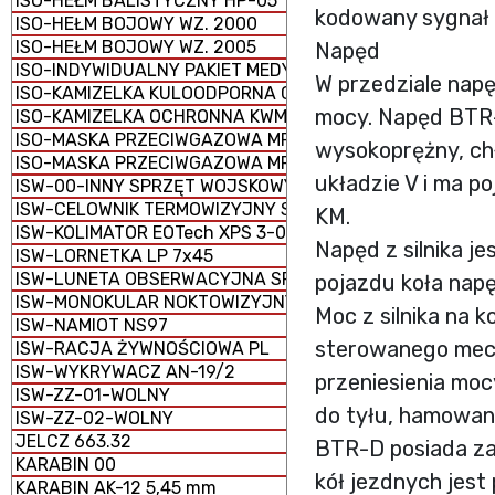
ISO-HEŁM BALISTYCZNY HP-05
kodowany sygnał 
ISO-HEŁM BOJOWY WZ. 2000
ISO-HEŁM BOJOWY WZ. 2005
Napęd
ISO-INDYWIDUALNY PAKIET MEDYCZNY IPMED 45 WP
W przedziale napę
ISO-KAMIZELKA KULOODPORNA GRYF PLATE CARRIER
mocy. Napęd BTR-
ISO-KAMIZELKA OCHRONNA KWM-02
ISO-MASKA PRZECIWGAZOWA MP-5
wysokoprężny, ch
ISO-MASKA PRZECIWGAZOWA MP-6
układzie V i ma p
ISW-00-INNY SPRZĘT WOJSKOWY
ISW-CELOWNIK TERMOWIZYJNY SCT-RUBIN
KM.
ISW-KOLIMATOR EOTech XPS 3-0
Napęd z silnika j
ISW-LORNETKA LP 7x45
ISW-LUNETA OBSERWACYJNA SPOTTER 60
pojazdu koła napę
ISW-MONOKULAR NOKTOWIZYJNY MU-3M KOLIBER
Moc z silnika na 
ISW-NAMIOT NS97
sterowanego mech
ISW-RACJA ŻYWNOŚCIOWA PL
ISW-WYKRYWACZ AN-19/2
przeniesienia mo
ISW-ZZ-01-WOLNY
do tyłu, hamowani
ISW-ZZ-02-WOLNY
JELCZ 663.32
BTR-D posiada za
KARABIN 00
kół jezdnych jes
KARABIN AK-12 5,45 mm