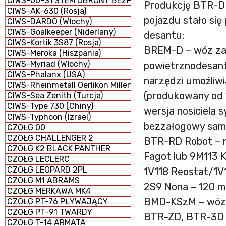
CIWS-00-SYSTEM OBRONY BEZPOŚREDNIEJ
Produkcję BTR-D 
CIWS-AK-630 (Rosja)
pojazdu stało się
CIWS-DARDO (Włochy)
CIWS-Goalkeeper (Niderlany)
desantu:
CIWS-Kortik 3S87 (Rosja)
BREM-D – wóz zab
CIWS-Meroka (Hiszpania)
CIWS-Myriad (Włochy)
powietrznodesan
CIWS-Phalanx (USA)
narzędzi umożli
CIWS-Rheinmetall Oerlikon Millennium GDM-008 (Niemcy 
(produkowany od 
CIWS-Sea Zenith (Turcja)
CIWS-Type 730 (Chiny)
wersja nosiciela
CIWS-Typhoon (Izrael)
bezzałogowy samol
CZOŁG 00
CZOŁG CHALLENGER 2
BTR-RD Robot – n
CZOŁG K2 BLACK PANTHER
Fagot lub 9M113 
CZOŁG LECLERC
CZOŁG LEOPARD 2PL
1V118 Reostat/1V
CZOŁG M1 ABRAMS
2S9 Nona – 120 
CZOŁG MERKAWA MK4
BMD-KSzM – wóz 
CZOŁG PT-76 PŁYWAJĄCY
CZOŁG PT-91 TWARDY
BTR-ZD, BTR-3D –
CZOŁG T-14 ARMATA