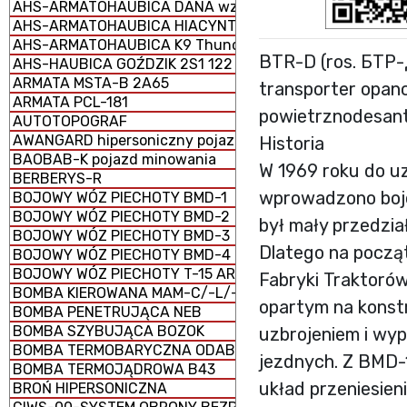
AHS-ARMATOHAUBICA DANA wz. 1977 152 mm samobież
AHS-ARMATOHAUBICA HIACYNT 2S5 152 mm samobieżna
AHS-ARMATOHAUBICA K9 Thunder 155 mm samobieżna
BTR-D (ros. БТР-
AHS-HAUBICA GOŹDZIK 2S1 122 mm samobieżna
ARMATA MSTA-B 2A65
transporter opan
ARMATA PCL-181
powietrznodesan
AUTOTOPOGRAF
AWANGARD hipersoniczny pojazd szybujący
Historia
BAOBAB-K pojazd minowania
W 1969 roku do u
BERBERYS-R
wprowadzono boj
BOJOWY WÓZ PIECHOTY BMD-1
BOJOWY WÓZ PIECHOTY BMD-2
był mały przedzia
BOJOWY WÓZ PIECHOTY BMD-3
Dlatego na począt
BOJOWY WÓZ PIECHOTY BMD-4
BOJOWY WÓZ PIECHOTY T-15 ARMATA (CIĘŻKI)
Fabryki Traktoró
BOMBA KIEROWANA MAM-C/-L/-T
opartym na konst
BOMBA PENETRUJĄCA NEB
BOMBA SZYBUJĄCA BOZOK
uzbrojeniem i wy
BOMBA TERMOBARYCZNA ODAB-1500
jezdnych. Z BMD-1
BOMBA TERMOJĄDROWA B43
układ przeniesien
BROŃ HIPERSONICZNA