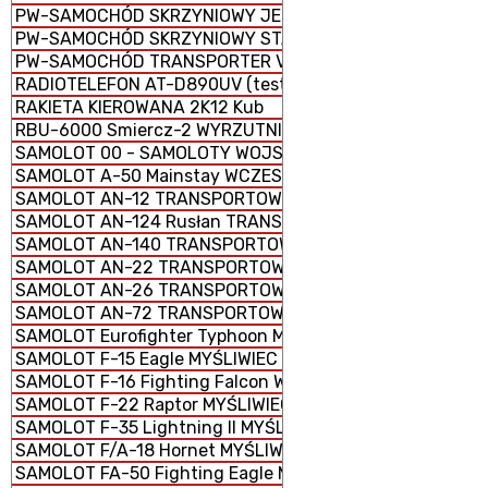
PW-SAMOCHÓD SKRZYNIOWY JELCZ TYP 442.32
PW-SAMOCHÓD SKRZYNIOWY STAR 266 M2
PW-SAMOCHÓD TRANSPORTER VW T6
RADIOTELEFON AT-D890UV (testowa)
RAKIETA KIEROWANA 2K12 Kub
RBU-6000 Smiercz-2 WYRZUTNIA RAKIETOWYCH BOMB 
SAMOLOT 00 - SAMOLOTY WOJSKOWE
SAMOLOT A-50 Mainstay WCZESNEGO WYKRYWANIA I N
SAMOLOT AN-12 TRANSPORTOWY
SAMOLOT AN-124 Rusłan TRANSPORTOWY STRATEGICZN
SAMOLOT AN-140 TRANSPORTOWY KRÓTKIEGO ZASIĘGU
SAMOLOT AN-22 TRANSPORTOWY CIĘŻKI
SAMOLOT AN-26 TRANSPORTOWY LEKKI
SAMOLOT AN-72 TRANSPORTOWY LEKKI
SAMOLOT Eurofighter Typhoon MYŚLIWIEC WIELOZADANI
SAMOLOT F-15 Eagle MYŚLIWIEC PRZEWAGI POWIETRZNEJ
SAMOLOT F-16 Fighting Falcon WIELOZADANIOWY
SAMOLOT F-22 Raptor MYŚLIWIEC PRZEWAGI POWIETRZN
SAMOLOT F-35 Lightning II MYŚLIWIEC WIELOZADANIOWY
SAMOLOT F/A-18 Hornet MYŚLIWIEC WIELOZADANIOWY
SAMOLOT FA-50 Fighting Eagle MYŚLIWIEC WIELOZADAN