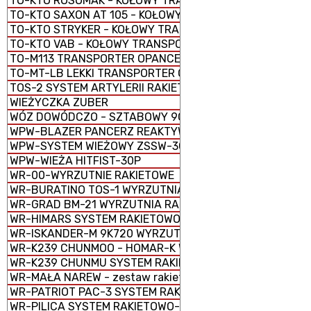
TO-KTO ROSOMAK - KOŁOWY TRANSPORTER OPANCERZO
TO-KTO SAXON AT 105 - KOŁOWY TRANSPORTER OPANC
TO-KTO STRYKER - KOŁOWY TRANSPORTER OPANCERZON
TO-KTO VAB - KOŁOWY TRANSPORTER OPANCERZONY
TO-M113 TRANSPORTER OPANCERZONY GĄSIENICOWY
TO-MT-LB LEKKI TRANSPORTER OPANCERZONY GĄSIENI
TOS-2 SYSTEM ARTYLERII RAKIETOWEJ
WIEŻYCZKA ZUBER
WÓZ DOWÓDCZO - SZTABOWY 9C552
WPW-BLAZER PANCERZ REAKTYWNY
WPW-SYSTEM WIEŻOWY ZSSW-30
WPW-WIEŻA HITFIST-30P
WR-00-WYRZUTNIE RAKIETOWE
WR-BURATINO TOS-1 WYRZUTNIA RAKIETOWA WIELOPR
WR-GRAD BM-21 WYRZUTNIA RAKIETOWA WIELOPROWAD
WR-HIMARS SYSTEM RAKIETOWO-ARTYLERYJSKI M142
WR-ISKANDER-M 9K720 WYRZUTNIA RAKIETOWA OPERA
WR-K239 CHUNMOO - HOMAR-K WYRZUTNIA RAKIETOWA
WR-K239 CHUNMU SYSTEM RAKIETOWO-ARTYLERYJSKI
WR-MAŁA NAREW - zestaw rakietowy
WR-PATRIOT PAC-3 SYSTEM RAKIETOWY
WR-PILICA SYSTEM RAKIETOWO-ARTYLERYJSKI PSR-A