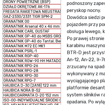
DRONY POWIETRZNE (BSP)
podnoszony zapew
DZIAŁO OKRĘTOWE AK-176
peryskop nocny.
FREGATA RAKIETOWA NIEUSTRASZYMYJ
GAZ-2330/2331 TIGR SPM-2
Dowódca siedzi po
GRANATNIK 00
pojazdem przy po
GRANATNIK Arsenal 40 x 46 mm
obsługa lewego, k
GRANATNIK CARL GUSTAF
GRANATNIK GP-40 do MSBS GROT
Po prawej stroni
GRANATNIK GP-40 do Tantal, Beryl, AKM i GS-40
karabinu maszyn
GRANATNIK M72 EC MK1
GRANATNIK PSRL-1
BTR-D jest przys
GRANATNIK RGP-40
An-12, An-22, Ił-
GRANATNIK RGW-90 HH MATADOR
GRANATNIK RPG-26
zrzucany na spado
GRANATNIK RPG-28
wykonywany z mał
GRANATNIK RPG-30
wyciągającego pl
GRANATNIK RPG-7
HAUBICA D-30 (2A18) 122 mm
platformie desan
HAUBICA NORA B-52
system silników 
HAUBICOARMATA D-20 152 mm
ISO-00-INDYWIDUALNE ŚRODKI OCHRONY
opadania. Po wyl