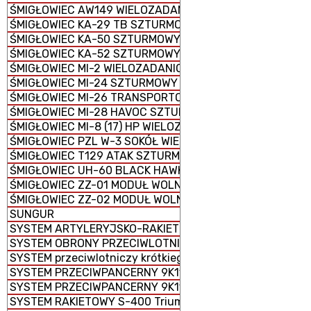
ŚMIGŁOWIEC AW149 WIELOZADANIOWY
ŚMIGŁOWIEC KA-29 TB SZTURMOWY
ŚMIGŁOWIEC KA-50 SZTURMOWY
ŚMIGŁOWIEC KA-52 SZTURMOWY
ŚMIGŁOWIEC MI-2 WIELOZADANIOWY
ŚMIGŁOWIEC MI-24 SZTURMOWY
ŚMIGŁOWIEC MI-26 TRANSPORTOWY CIĘŻKI
ŚMIGŁOWIEC MI-28 HAVOC SZTURMOWY
ŚMIGŁOWIEC MI-8 (17) HP WIELOZADANIOWY
ŚMIGŁOWIEC PZL W-3 SOKÓŁ WIELOZADANIOWY
ŚMIGŁOWIEC T129 ATAK SZTURMOWO-ROZPOZNAWCZY
ŚMIGŁOWIEC UH-60 BLACK HAWK WIELOZADANIOWY
ŚMIGŁOWIEC ZZ-01 MODUŁ WOLNY
ŚMIGŁOWIEC ZZ-02 MODUŁ WOLNY
SUNGUR
SYSTEM ARTYLERYJSKO-RAKIETOWY 2K22 Tunguska
SYSTEM OBRONY PRZECIWLOTNICZEJ M1097 AVENGER
SYSTEM przeciwlotniczy krótkiego zasięgu Crotale NG
SYSTEM PRZECIWPANCERNY 9K115-2 METYS-M
SYSTEM PRZECIWPANCERNY 9K119 REFLEKS
SYSTEM RAKIETOWY S-400 Triumf