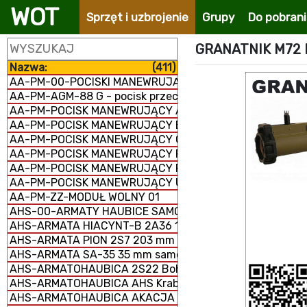
WOT
Sprzęt i uzbrojenie
Grupy
Do pobran
GRANATNIK M72 
Nazwa:
(411)
AA-PM-00-POCISKI MANEWRUJĄCE
AA-PM-AGM-88 G - pocisk przeciwradiolokacyjny
AA-PM-POCISK MANEWRUJĄCY AGM-158 JASSM
AA-PM-POCISK MANEWRUJĄCY BANDEROL-S8000
AA-PM-POCISK MANEWRUJĄCY Ch-101/102
AA-PM-POCISK MANEWRUJĄCY FP-5 Flamingo
AA-PM-POCISK MANEWRUJĄCY RBS-15 MK3
AA-PM-POCISK MANEWRUJĄCY UGM-109/RGM-109/BGM-
AA-PM-ZZ-MODUŁ WOLNY 01
AHS-00-ARMATY HAUBICE SAMOBIEŻNE
AHS-ARMATA HIACYNT-B 2A36 152 mm
AHS-ARMATA PION 2S7 203 mm samobieżna
AHS-ARMATA SA-35 35 mm samobieżna
AHS-ARMATOHAUBICA 2S22 Bohdana 155 mm samobież
AHS-ARMATOHAUBICA AHS Krab 155 mm samobieżna
AHS-ARMATOHAUBICA AKACJA 2S3M 152 mm samobieżn