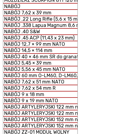
MOŹDZIERZ SCORPION 81 i 120 mm MODUŁOWY SYSTEM 
NABÓJ
NABÓJ 7,62 x 39 mm
NABÓJ .22 Long Rifle (5,6 x 15 mm)
NABÓJ .338 Lapua Magnum 8,6 mm
NABÓJ .40 S&W
NABÓJ .45 ACP (11,43 x 23 mm)
NABÓJ 12,7 × 99 mm NATO
NABÓJ 14,5 × 114 mm
NABÓJ 40 × 46 mm SR do granatników
NABÓJ 5,45 × 39 mm
NABÓJ 5,56 x 45 mm NATO
NABÓJ 60 mm O-LM60, D-LM60, S-LM60 MOŹDZIERZOWY
NABÓJ 7,62 x 51 mm NATO
NABÓJ 7,62 x 54 mm R
NABÓJ 9 x 18 mm
NABÓJ 9 x 19 mm NATO
NABÓJ ARTYLERYJSKI 122 mm nabój HE z ładunkiem peł
NABÓJ ARTYLERYJSKI 122 mm nabój HE z ładunkiem zmn
NABÓJ ARTYLERYJSKI 152 mm nabój HE z ładunkiem peł
NABÓJ ARTYLERYJSKI 152 mm nabój HE z ładunkiem zm
NABÓJ ZZ-01 MODUŁ WOLNY