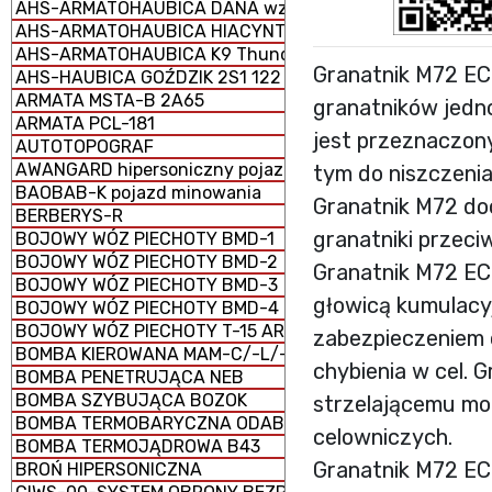
AHS-ARMATOHAUBICA DANA wz. 1977 152 mm samobież
AHS-ARMATOHAUBICA HIACYNT 2S5 152 mm samobieżna
AHS-ARMATOHAUBICA K9 Thunder 155 mm samobieżna
Granatnik M72 EC 
AHS-HAUBICA GOŹDZIK 2S1 122 mm samobieżna
ARMATA MSTA-B 2A65
granatników jedn
ARMATA PCL-181
jest przeznaczon
AUTOTOPOGRAF
AWANGARD hipersoniczny pojazd szybujący
tym do niszczenia
BAOBAB-K pojazd minowania
Granatnik M72 doc
BERBERYS-R
granatniki przeci
BOJOWY WÓZ PIECHOTY BMD-1
BOJOWY WÓZ PIECHOTY BMD-2
Granatnik M72 EC
BOJOWY WÓZ PIECHOTY BMD-3
głowicą kumulacy
BOJOWY WÓZ PIECHOTY BMD-4
BOJOWY WÓZ PIECHOTY T-15 ARMATA (CIĘŻKI)
zabezpieczeniem 
BOMBA KIEROWANA MAM-C/-L/-T
chybienia w cel. 
BOMBA PENETRUJĄCA NEB
BOMBA SZYBUJĄCA BOZOK
strzelającemu m
BOMBA TERMOBARYCZNA ODAB-1500
celowniczych.
BOMBA TERMOJĄDROWA B43
Granatnik M72 EC
BROŃ HIPERSONICZNA