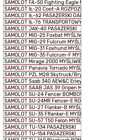
SAMOLOT FA-50 Fighting Eagle MYŚLIWIEC WIELOZADAN
SAMOLOT IŁ-20 Coot-A ROZPOZNAWCZY
SAMOLOT IŁ-62 PASAŻERSKI DALEKIEGO ZASIĘGU
SAMOLOT IŁ-76 TRANSPORTOWY TAKTYCZNY
SAMOLOT JAK-40 PASAŻERSKI
SAMOLOT MIG-25 Foxbat MYŚLIWIEC
SAMOLOT MIG-29 Fulcrum MYŚLIWIEC
SAMOLOT MIG-31 Foxhund MYŚLIWIEC
SAMOLOT MIG-35 Fulcrum-F MYŚLIWIEC
SAMOLOT Mirage 2000 MYŚLIWIEC WIELOZADANIOWY
SAMOLOT Panavia Tornado MYŚLIWSKO-BOMBOWY
SAMOLOT PZL M28 Skytruck/Bryza
SAMOLOT Saab 340 AEW&C Erieye WCZESNEGO OSTRZEGA
SAMOLOT SAAB JAS 39 Gripen MYŚLIWIEC WIELOZADANI
SAMOLOT SU-24 Fencer BOMBOWIEC
SAMOLOT SU-24MR Fencer-E ROZPOZNAWCZY
SAMOLOT SU-27 Flanker-B MYŚLIWIEC
SAMOLOT SU-35 Fflanker-E MYŚLIWIEC
SAMOLOT SU-57 T50 Felon MYŚLIWIEC
SAMOLOT TU-134 PASAŻERSKI
SAMOLOT TU-154 PASAŻERSKI