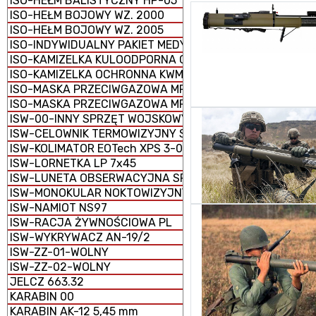
ISO-HEŁM BALISTYCZNY HP-05
ISO-HEŁM BOJOWY WZ. 2000
ISO-HEŁM BOJOWY WZ. 2005
ISO-INDYWIDUALNY PAKIET MEDYCZNY IPMED 45 WP
ISO-KAMIZELKA KULOODPORNA GRYF PLATE CARRIER
ISO-KAMIZELKA OCHRONNA KWM-02
ISO-MASKA PRZECIWGAZOWA MP-5
ISO-MASKA PRZECIWGAZOWA MP-6
ISW-00-INNY SPRZĘT WOJSKOWY
ISW-CELOWNIK TERMOWIZYJNY SCT-RUBIN
ISW-KOLIMATOR EOTech XPS 3-0
ISW-LORNETKA LP 7x45
ISW-LUNETA OBSERWACYJNA SPOTTER 60
ISW-MONOKULAR NOKTOWIZYJNY MU-3M KOLIBER
ISW-NAMIOT NS97
ISW-RACJA ŻYWNOŚCIOWA PL
ISW-WYKRYWACZ AN-19/2
ISW-ZZ-01-WOLNY
ISW-ZZ-02-WOLNY
JELCZ 663.32
KARABIN 00
KARABIN AK-12 5,45 mm