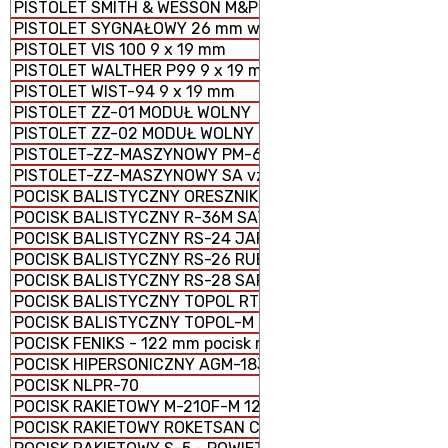
PISTOLET SMITH & WESSON M&P 9 x 19 mm
PISTOLET SYGNAŁOWY 26 mm wz. 1978
PISTOLET VIS 100 9 x 19 mm
PISTOLET WALTHER P99 9 x 19 mm
PISTOLET WIST-94 9 x 19 mm
PISTOLET ZZ-01 MODUŁ WOLNY
PISTOLET ZZ-02 MODUŁ WOLNY
PISTOLET-ZZ-MASZYNOWY PM-63 RAK 9 × 18 mm
PISTOLET-ZZ-MASZYNOWY SA vz. 61 ŠKORPION
POCISK BALISTYCZNY ORESZNIK
POCISK BALISTYCZNY R-36M SATAN
POCISK BALISTYCZNY RS-24 JARS
POCISK BALISTYCZNY RS-26 RUBIEŻ
POCISK BALISTYCZNY RS-28 SARMAT
POCISK BALISTYCZNY TOPOL RT-2PM
POCISK BALISTYCZNY TOPOL-M RS-12M1
POCISK FENIKS - 122 mm pocisk rakietowy M-21 FHD
POCISK HIPERSONICZNY AGM-183 ARRW
POCISK NLPR-70
POCISK RAKIETOWY M-21OF-M 122 mm
POCISK RAKIETOWY ROKETSAN CIRIT KAL. 70 mm