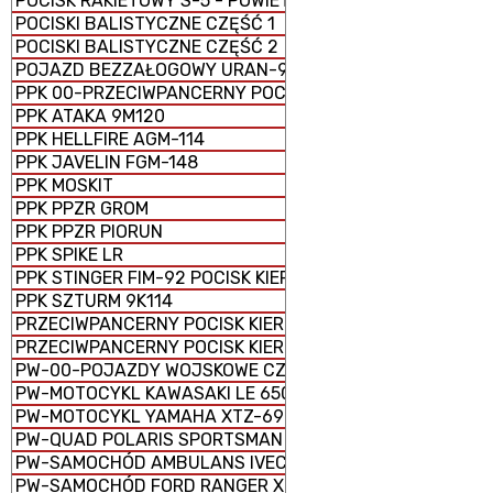
POCISK RAKIETOWY S-5 - POWIETRZE-ZIEMIA
POCISKI BALISTYCZNE CZĘŚĆ 1
POCISKI BALISTYCZNE CZĘŚĆ 2
POJAZD BEZZAŁOGOWY URAN-9
PPK 00-PRZECIWPANCERNY POCISK KIEROWANY
PPK ATAKA 9M120
PPK HELLFIRE AGM-114
PPK JAVELIN FGM-148
PPK MOSKIT
PPK PPZR GROM
PPK PPZR PIORUN
PPK SPIKE LR
PPK STINGER FIM-92 POCISK KIEROWANY ZIEMIA-POWIET
PPK SZTURM 9K114
PRZECIWPANCERNY POCISK KIEROWANY 9K123 CHRYZAN
PRZECIWPANCERNY POCISK KIEROWANY 9M133 KORNET
PW-00-POJAZDY WOJSKOWE CZĘŚĆ 1
PW-MOTOCYKL KAWASAKI LE 650 VERSYS
PW-MOTOCYKL YAMAHA XTZ-690
PW-QUAD POLARIS SPORTSMAN SPM 1000 E
PW-SAMOCHÓD AMBULANS IVECO 70W18EIII
PW-SAMOCHÓD FORD RANGER XLT