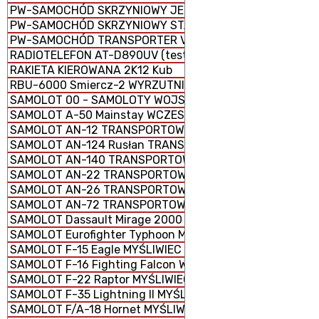
PW-SAMOCHÓD SKRZYNIOWY JELCZ TYP 442.32
PW-SAMOCHÓD SKRZYNIOWY STAR 266 M2
PW-SAMOCHÓD TRANSPORTER VW T6
RADIOTELEFON AT-D890UV (testowa)
RAKIETA KIEROWANA 2K12 Kub
RBU-6000 Smiercz-2 WYRZUTNIA RAKIETOWYCH BOMB 
SAMOLOT 00 - SAMOLOTY WOJSKOWE
SAMOLOT A-50 Mainstay WCZESNEGO WYKRYWANIA I N
SAMOLOT AN-12 TRANSPORTOWY
SAMOLOT AN-124 Rusłan TRANSPORTOWY STRATEGICZN
SAMOLOT AN-140 TRANSPORTOWY KRÓTKIEGO ZASIĘGU
SAMOLOT AN-22 TRANSPORTOWY CIĘŻKI
SAMOLOT AN-26 TRANSPORTOWY LEKKI
SAMOLOT AN-72 TRANSPORTOWY LEKKI
SAMOLOT Dassault Mirage 2000 MYŚLIWSKO-SZTURMOW
SAMOLOT Eurofighter Typhoon MYŚLIWIEC WIELOZADANI
SAMOLOT F-15 Eagle MYŚLIWIEC PRZEWAGI POWIETRZNEJ
SAMOLOT F-16 Fighting Falcon WIELOZADANIOWY
SAMOLOT F-22 Raptor MYŚLIWIEC PRZEWAGI POWIETRZN
SAMOLOT F-35 Lightning II MYŚLIWIEC WIELOZADANIOWY
SAMOLOT F/A-18 Hornet MYŚLIWIEC WIELOZADANIOWY