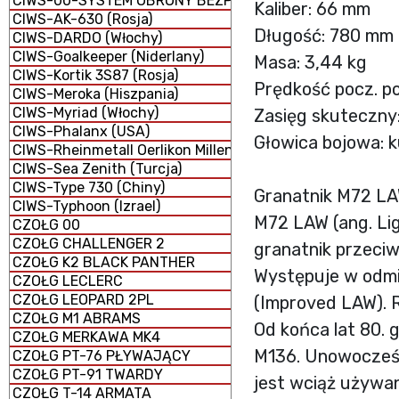
CIWS-00-SYSTEM OBRONY BEZPOŚREDNIEJ
Kaliber: 66 mm
CIWS-AK-630 (Rosja)
Długość: 780 mm 
CIWS-DARDO (Włochy)
CIWS-Goalkeeper (Niderlany)
Masa: 3,44 kg
CIWS-Kortik 3S87 (Rosja)
Prędkość pocz. p
CIWS-Meroka (Hiszpania)
CIWS-Myriad (Włochy)
Zasięg skuteczny:
CIWS-Phalanx (USA)
Głowica bojowa: 
CIWS-Rheinmetall Oerlikon Millennium GDM-008 (Niemcy 
CIWS-Sea Zenith (Turcja)
CIWS-Type 730 (Chiny)
Granatnik M72 L
CIWS-Typhoon (Izrael)
M72 LAW (ang. Li
CZOŁG 00
CZOŁG CHALLENGER 2
granatnik przeci
CZOŁG K2 BLACK PANTHER
Występuje w odm
CZOŁG LECLERC
CZOŁG LEOPARD 2PL
(Improved LAW). R
CZOŁG M1 ABRAMS
Od końca lat 80.
CZOŁG MERKAWA MK4
M136. Unowocześ
CZOŁG PT-76 PŁYWAJĄCY
CZOŁG PT-91 TWARDY
jest wciąż używa
CZOŁG T-14 ARMATA