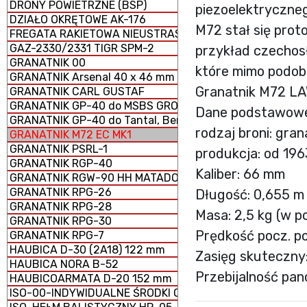
DRONY POWIETRZNE (BSP)
piezoelektryczne
DZIAŁO OKRĘTOWE AK-176
M72 stał się prot
FREGATA RAKIETOWA NIEUSTRASZYMYJ
GAZ-2330/2331 TIGR SPM-2
przykład czechos
GRANATNIK 00
które mimo podobn
GRANATNIK Arsenal 40 x 46 mm
Granatnik M72 L
GRANATNIK CARL GUSTAF
GRANATNIK GP-40 do MSBS GROT
Dane podstawow
GRANATNIK GP-40 do Tantal, Beryl, AKM i GS-40
rodzaj broni: gra
GRANATNIK M72 EC MK1
GRANATNIK PSRL-1
produkcja: od 196
GRANATNIK RGP-40
Kaliber: 66 mm
GRANATNIK RGW-90 HH MATADOR
GRANATNIK RPG-26
Długość: 0,655 m 
GRANATNIK RPG-28
Masa: 2,5 kg (w p
GRANATNIK RPG-30
Prędkość pocz. po
GRANATNIK RPG-7
HAUBICA D-30 (2A18) 122 mm
Zasięg skuteczny
HAUBICA NORA B-52
Przebijalność pa
HAUBICOARMATA D-20 152 mm
ISO-00-INDYWIDUALNE ŚRODKI OCHRONY