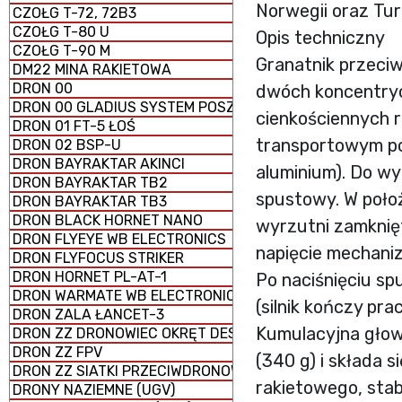
Norwegii oraz Turc
CZOŁG T-72, 72B3
CZOŁG T-80 U
Opis techniczny
CZOŁG T-90 M
Granatnik przeci
DM22 MINA RAKIETOWA
DRON 00
dwóch koncentry
DRON 00 GLADIUS SYSTEM POSZUKIWAWCZO-UDERZENI
cienkościennych r
DRON 01 FT-5 ŁOŚ
transportowym po
DRON 02 BSP-U
DRON BAYRAKTAR AKINCI
aluminium). Do w
DRON BAYRAKTAR TB2
spustowy. W poło
DRON BAYRAKTAR TB3
DRON BLACK HORNET NANO
wyrzutni zamknię
DRON FLYEYE WB ELECTRONICS
napięcie mechani
DRON FLYFOCUS STRIKER
DRON HORNET PL-AT-1
Po naciśnięciu sp
DRON WARMATE WB ELECTRONICS
(silnik kończy pr
DRON ZALA ŁANCET-3
Kumulacyjna głow
DRON ZZ DRONOWIEC OKRĘT DESANTOWY UNIWERSALNY
DRON ZZ FPV
(340 g) i składa 
DRON ZZ SIATKI PRZECIWDRONOWE (antydronowe)
rakietowego, stab
DRONY NAZIEMNE (UGV)