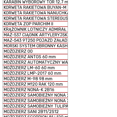
KARABIN WYBOROWY TOR 12,7 mm
KORWETA RAKIETOWA BUYAN-M
KORWETA RAKIETOWA NANUCHKA III
KORWETA RAKIETOWA STEREGUSCHIY
KORWETA ZOP PARCHIM II
KRĄŻOWNIK LOTNICZY ADMIRAŁ KUZNIECOW
MAZ-537 CIĄGNIK ARTYLERYJSKI
MAZ-543 9T250 POJAZD ZAŁADOWCZY
MORSKI SYSTEM OBRONNY KASHTAN
MOŹDZIERZ 00
MOŹDZIERZ ANTOS 60 mm
MOŹDZIERZ AUTOMATYCZNY WASILOK 2B9
MOŹDZIERZ LM-60 60 mm
MOŹDZIERZ LMP-2017 60 mm
MOŹDZIERZ M-98 98 mm
MOŹDZIERZ M120 RAK 120 mm
MOŹDZIERZ NONA-K 2B16
MOŹDZIERZ SAMOBIEŻNY NONA 2S23-SWK
MOŹDZIERZ SAMOBIEŻNY NONA 2S9
MOŹDZIERZ SAMOBIEŻNY TULIPAN 2S4
MOŹDZIERZ SANI 2B11/2S12