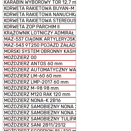
KARABIN WYBOROWY TOR 12,7 mm
KORWETA RAKIETOWA BUYAN-M
KORWETA RAKIETOWA NANUCHKA III
KORWETA RAKIETOWA STEREGUSCHIY
KORWETA ZOP PARCHIM II
KRĄŻOWNIK LOTNICZY ADMIRAŁ KUZNIECOW
MAZ-537 CIĄGNIK ARTYLERYJSKI
MAZ-543 9T250 POJAZD ZAŁADOWCZY
MORSKI SYSTEM OBRONNY KASHTAN
MOŹDZIERZ 00
MOŹDZIERZ ANTOS 60 mm
MOŹDZIERZ AUTOMATYCZNY WASILOK 2B9
MOŹDZIERZ LM-60 60 mm
MOŹDZIERZ LMP-2017 60 mm
MOŹDZIERZ M-98 98 mm
MOŹDZIERZ M120 RAK 120 mm
MOŹDZIERZ NONA-K 2B16
MOŹDZIERZ SAMOBIEŻNY NONA 2S23-SWK
MOŹDZIERZ SAMOBIEŻNY NONA 2S9
MOŹDZIERZ SAMOBIEŻNY TULIPAN 2S4
MOŹDZIERZ SANI 2B11/2S12