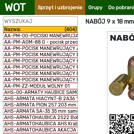
WOT
Sprzęt i uzbrojenie
Grupy
Do pobran
NABÓJ 9 x 18 mm
Nazwa:
(404)
AA-PM-00-POCISKI MANEWRUJĄCE
AA-PM-AGM-88 G - pocisk przeciwradiolokacyjny
AA-PM-POCISK MANEWRUJĄCY AGM-158 JASSM
AA-PM-POCISK MANEWRUJĄCY BANDEROL-S8000
AA-PM-POCISK MANEWRUJĄCY Ch-101/102
AA-PM-POCISK MANEWRUJĄCY FP-5 Flamingo
AA-PM-POCISK MANEWRUJĄCY RBS-15 MK3
AA-PM-POCISK MANEWRUJĄCY UGM-109/RGM-109/BGM-
AA-PM-ZZ-MODUŁ WOLNY 01
AHS-00-ARMATY HAUBICE SAMOBIEŻNE
AHS-ARMATA HIACYNT-B 2A36 152 mm
AHS-ARMATA PION 2S7 203 mm samobieżna
AHS-ARMATA SA-35 35 mm samobieżna
AHS-ARMATOHAUBICA 2S22 Bohdana 155 mm samobież
AHS-ARMATOHAUBICA AHS Krab 155 mm samobieżna
AHS-ARMATOHAUBICA AKACJA 2S3M 152 mm samobieżn