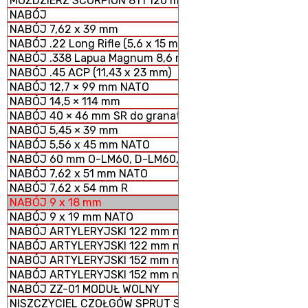
MOŹDZIERZ SCORPION 81 i 120 mm MODUŁOWY SYSTEM 
NABÓJ
NABÓJ 7,62 x 39 mm
NABÓJ .22 Long Rifle (5,6 x 15 mm)
NABÓJ .338 Lapua Magnum 8,6 mm
NABÓJ .45 ACP (11,43 x 23 mm)
NABÓJ 12,7 × 99 mm NATO
NABÓJ 14,5 × 114 mm
NABÓJ 40 × 46 mm SR do granatników
NABÓJ 5,45 × 39 mm
NABÓJ 5,56 x 45 mm NATO
NABÓJ 60 mm O-LM60, D-LM60, S-LM60 MOŹDZIERZOWY
NABÓJ 7,62 x 51 mm NATO
NABÓJ 7,62 x 54 mm R
NABÓJ 9 x 18 mm
NABÓJ 9 x 19 mm NATO
NABÓJ ARTYLERYJSKI 122 mm nabój HE z ładunkiem peł
NABÓJ ARTYLERYJSKI 122 mm nabój HE z ładunkiem zmn
NABÓJ ARTYLERYJSKI 152 mm nabój HE z ładunkiem peł
NABÓJ ARTYLERYJSKI 152 mm nabój HE z ładunkiem zm
NABÓJ ZZ-01 MODUŁ WOLNY
NISZCZYCIEL CZOŁGÓW SPRUT SD-2S25M