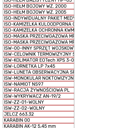
ISO-HEŁM BALISTYCZNY HP-05
ISO-HEŁM BOJOWY WZ. 2000
ISO-HEŁM BOJOWY WZ. 2005
ISO-INDYWIDUALNY PAKIET MEDYCZNY IPMED 45 WP
ISO-KAMIZELKA KULOODPORNA GRYF PLATE CARRIER
ISO-KAMIZELKA OCHRONNA KWM-02
ISO-MASKA PRZECIWGAZOWA MP-5
ISO-MASKA PRZECIWGAZOWA MP-6
ISW-00-INNY SPRZĘT WOJSKOWY
ISW-CELOWNIK TERMOWIZYJNY SCT-RUBIN
ISW-KOLIMATOR EOTech XPS 3-0
ISW-LORNETKA LP 7x45
ISW-LUNETA OBSERWACYJNA SPOTTER 60
ISW-MONOKULAR NOKTOWIZYJNY MU-3M KOLIBER
ISW-NAMIOT NS97
ISW-RACJA ŻYWNOŚCIOWA PL
ISW-WYKRYWACZ AN-19/2
ISW-ZZ-01-WOLNY
ISW-ZZ-02-WOLNY
JELCZ 663.32
KARABIN 00
KARABIN AK-12 5,45 mm