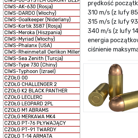
CIWS-00-SYSTEM OBRONY BEZPOŚREDNIEJ
prędkość począt
CIWS-AK-630 (Rosja)
310 m/s (z lufy 8
CIWS-DARDO (Włochy)
CIWS-Goalkeeper (Niderlany)
315 m/s (z lufy 9
CIWS-Kortik 3S87 (Rosja)
340 m/s (z lufy 1
CIWS-Meroka (Hiszpania)
CIWS-Myriad (Włochy)
energia początkow
CIWS-Phalanx (USA)
ciśnienie maksyma
CIWS-Rheinmetall Oerlikon Millennium GDM-008 (Niemcy 
CIWS-Sea Zenith (Turcja)
CIWS-Type 730 (Chiny)
CIWS-Typhoon (Izrael)
CZOŁG 00
CZOŁG CHALLENGER 2
CZOŁG K2 BLACK PANTHER
CZOŁG LECLERC
CZOŁG LEOPARD 2PL
CZOŁG M1 ABRAMS
CZOŁG MERKAWA MK4
CZOŁG PT-76 PŁYWAJĄCY
CZOŁG PT-91 TWARDY
CZOŁG T-14 ARMATA