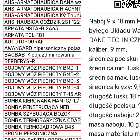
AHS-ARMATOHAUBICA DANA wz. 1977 152 mm samobież
AHS-ARMATOHAUBICA HIACYNT 2S5 152 mm samobieżna
AHS-ARMATOHAUBICA K9 Thunder 155 mm samobieżna
Nabój 9 x 18 mm 
AHS-HAUBICA GOŹDZIK 2S1 122 mm samobieżna
ARMATA MSTA-B 2A65
byłego Układu Wa
ARMATA PCL-181
DANE TECHNICZ
AUTOTOPOGRAF
AWANGARD hipersoniczny pojazd szybujący
kaliber: 9 mm;
BAOBAB-K pojazd minowania
średnica pocisku:
BERBERYS-R
średnica min. łusk
BOJOWY WÓZ PIECHOTY BMD-1
BOJOWY WÓZ PIECHOTY BMD-2
średnica max. łus
BOJOWY WÓZ PIECHOTY BMD-3
średnica kryzy: 9
BOJOWY WÓZ PIECHOTY BMD-4
BOJOWY WÓZ PIECHOTY T-15 ARMATA (CIĘŻKI)
długość łuski: 18
BOMBA KIEROWANA MAM-C/-L/-T
długość pocisku: 
BOMBA PENETRUJĄCA NEB
BOMBA SZYBUJĄCA BOZOK
długość naboju: 
BOMBA TERMOBARYCZNA ODAB-1500
masa naboju: 10 g;
BOMBA TERMOJĄDROWA B43
masa materiału mi
BROŃ HIPERSONICZNA