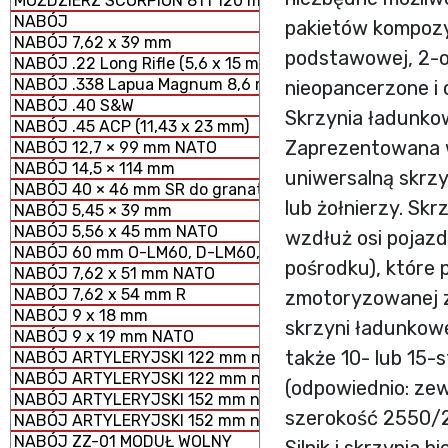
MOŹDZIERZ SCORPION 81 i 120 mm MODUŁOWY SYSTEM 
NABÓJ
pakietów kompozy
NABÓJ 7,62 x 39 mm
podstawowej, 2-o
NABÓJ .22 Long Rifle (5,6 x 15 mm)
NABÓJ .338 Lapua Magnum 8,6 mm
nieopancerzone i
NABÓJ .40 S&W
Skrzynia ładunko
NABÓJ .45 ACP (11,43 x 23 mm)
Zaprezentowana w
NABÓJ 12,7 × 99 mm NATO
NABÓJ 14,5 × 114 mm
uniwersalną skrz
NABÓJ 40 × 46 mm SR do granatników
lub żołnierzy. S
NABÓJ 5,45 × 39 mm
NABÓJ 5,56 x 45 mm NATO
wzdłuż osi pojaz
NABÓJ 60 mm O-LM60, D-LM60, S-LM60 MOŹDZIERZOWY
pośrodku), które 
NABÓJ 7,62 x 51 mm NATO
NABÓJ 7,62 x 54 mm R
zmotoryzowanej 
NABÓJ 9 x 18 mm
skrzyni ładunkow
NABÓJ 9 x 19 mm NATO
także 10- lub 15-
NABÓJ ARTYLERYJSKI 122 mm nabój HE z ładunkiem peł
NABÓJ ARTYLERYJSKI 122 mm nabój HE z ładunkiem zmn
(odpowiednio: z
NABÓJ ARTYLERYJSKI 152 mm nabój HE z ładunkiem peł
szerokość 2550/
NABÓJ ARTYLERYJSKI 152 mm nabój HE z ładunkiem zm
NABÓJ ZZ-01 MODUŁ WOLNY