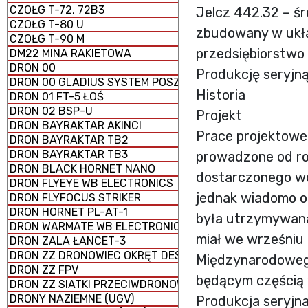
CZOŁG T-72, 72B3
Jelcz 442.32 – śr
CZOŁG T-80 U
zbudowany w ukła
CZOŁG T-90 M
przedsiębiorstwo 
DM22 MINA RAKIETOWA
DRON 00
Produkcję seryjną
DRON 00 GLADIUS SYSTEM POSZUKIWAWCZO-UDERZENI
Historia
DRON 01 FT-5 ŁOŚ
DRON 02 BSP-U
Projekt
DRON BAYRAKTAR AKINCI
Prace projektowe
DRON BAYRAKTAR TB2
DRON BAYRAKTAR TB3
prowadzone od ro
DRON BLACK HORNET NANO
dostarczonego woj
DRON FLYEYE WB ELECTRONICS
jednak wiadomo o 
DRON FLYFOCUS STRIKER
DRON HORNET PL-AT-1
była utrzymywana
DRON WARMATE WB ELECTRONICS
miał we wrześniu
DRON ZALA ŁANCET-3
DRON ZZ DRONOWIEC OKRĘT DESANTOWY UNIWERSALNY
Międzynarodowego
DRON ZZ FPV
będącym częścią 
DRON ZZ SIATKI PRZECIWDRONOWE (antydronowe)
DRONY NAZIEMNE (UGV)
Produkcja seryjn