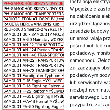
Instalacja elektr
PW-SAMOCHÓD SKRZYNIOWY JELCZ TYP 442.32
W pojeździe zast
PW-SAMOCHÓD SKRZYNIOWY STAR 266 M2
PW-SAMOCHÓD TRANSPORTER VW T6
na zakłócenia el
RADIOTELEFON AT-D890UV (testowa)
urządzeń łącznośc
RAKIETA KIEROWANA 2K12 Kub
RBU-6000 Smiercz-2 WYRZUTNIA RAKIETOWYCH BOMB 
zasadzie budowy 
SAMOLOT 00 - SAMOLOTY WOJSKOWE
uniemożliwiają pr
SAMOLOT A-50 Mainstay WCZESNEGO WYKRYWANIA I N
SAMOLOT AN-12 TRANSPORTOWY
pośrednich lub k
SAMOLOT AN-124 Rusłan TRANSPORTOWY STRATEGICZN
pokładowy, monit
SAMOLOT AN-140 TRANSPORTOWY KRÓTKIEGO ZASIĘGU
samochodu. Jelcz
SAMOLOT AN-22 TRANSPORTOWY CIĘŻKI
SAMOLOT AN-26 TRANSPORTOWY LEKKI
zarządzający obs
SAMOLOT AN-72 TRANSPORTOWY LEKKI
pokładowym pozwa
SAMOLOT Eurofighter Typhoon MYŚLIWIEC WIELOZADANI
SAMOLOT F-15 Eagle MYŚLIWIEC PRZEWAGI POWIETRZNEJ
lub serwisanta w
SAMOLOT F-16 Fighting Falcon WIELOZADANIOWY
niezbędnych mate
SAMOLOT F-22 Raptor MYŚLIWIEC PRZEWAGI POWIETRZN
SAMOLOT F-35 Lightning II MYŚLIWIEC WIELOZADANIOWY
serwisowego lub 
SAMOLOT F/A-18 Hornet MYŚLIWIEC WIELOZADANIOWY
przypadku zarząd
SAMOLOT FA-50 Fighting Eagle MYŚLIWIEC WIELOZADAN