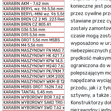
KARABIN AKM - 7,62 mm
konieczne jest po
KARABIN BERYL wz. 96 5,56 mm SZTURMOWY
przez cywilne prz
KARABIN BERYL-MINI wz. 96 5,56 mm SZTURMOWY
KARABIN BREN CZ 2 MS .223 Rem.
stawiane przez c
KARABIN BREN CZ 805 A1
zostały zamontow
KARABIN G36 5,56 mm
KARABIN G95 5,56 mm
czasie mogą zost
KARABIN GROT 5,56 mm MSBS
wyposażono w urz
KARABIN M4 5,56 mm
niebezpiecznych 
KARABIN MASZYNOWY FN MAG 7,62 × 51 mm
KARABIN MASZYNOWY HK 421 7,62 x 51 mm
prędkość maksymal
KARABIN MASZYNOWY KPW 14,5 x 114 mm
ograniczona do 
KARABIN MASZYNOWY M240 7,62 × 51 mm
KARABIN MASZYNOWY PK/PKM 7,62 x 54 mm
polepszającym moż
KARABIN MASZYNOWY UKM 2000 P 7,62 x 51 mm
napędzana wyciąg
KARABIN MASZYNOWY WKM-B 12,7 x 99 mm
KARABIN MSBS GROT 762N 7,62 X 51 mm
przodu, jak i z t
KARABIN TANTAL 5,45 mm
sztywny, a także 
KARABIN WYBOROWY BOR 7,62 mm
Konstruktorzy doło
KARABIN WYBOROWY SAKO TRG M 10
KARABIN WYBOROWY SWD 7,62 x 54 mm R
niezawodny i jed