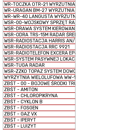
WR-TOCZKA OTR-21 WYRZUTNIA RAKIETOWA TAKTYCZNA
WR-URAGAN BM-27 WYRZUTNIA RAKIETOWA WIELOPRO
WR-WR-40 LANGUSTA WYRZUTNIA RAKIETOWA
WSR-00-WOJSKOWY SPRZĘT RADIOWY
WSR-DRAWA SYSTEM KIEROWANIA OGNIEM
WSR-ODRA TRS-15M RADAR ŚREDNIEGO ZASIĘGU
WSR-RADIOSTACJA HARRIS AN/PRC-150C
WSR-RADIOSTACJA RRC 9921
WSR-RADIOTELEFON EXCERA EP8100
WSR-SYSTEM PASYWNEJ LOKACJI SPL (RADAR PASYWNY
WSR-TUGA RADAR
WSR-ZZKO TOPAZ SYSTEM DOWODZENIA I KIEROWANIA O
WYRZYTNIA WIELOLUFOWA WW-15
ZBŚT - 00 - BOJOWE ŚRODKI TRUJĄCE (BST)
ZBŚT - AMITON
ZBŚT - CHLOROPIKRYNA
ZBŚT - CYKLON B
ZBŚT - FOSGEN
ZBŚT - GAZ VX
ZBŚT - IPERYT
ZBŚT - LUIZYT