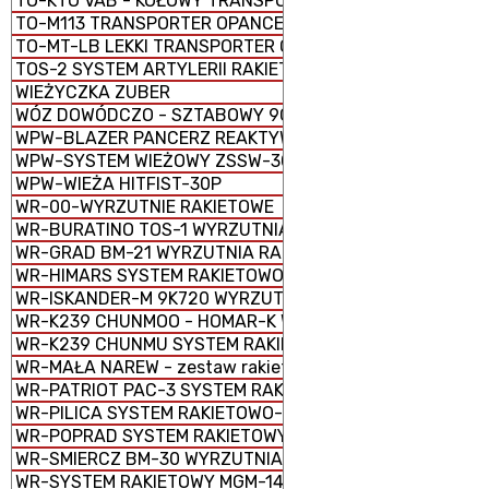
TO-KTO VAB - KOŁOWY TRANSPORTER OPANCERZONY
TO-M113 TRANSPORTER OPANCERZONY GĄSIENICOWY
TO-MT-LB LEKKI TRANSPORTER OPANCERZONY GĄSIENI
TOS-2 SYSTEM ARTYLERII RAKIETOWEJ
WIEŻYCZKA ZUBER
WÓZ DOWÓDCZO - SZTABOWY 9C552
WPW-BLAZER PANCERZ REAKTYWNY
WPW-SYSTEM WIEŻOWY ZSSW-30
WPW-WIEŻA HITFIST-30P
WR-00-WYRZUTNIE RAKIETOWE
WR-BURATINO TOS-1 WYRZUTNIA RAKIETOWA WIELOPR
WR-GRAD BM-21 WYRZUTNIA RAKIETOWA WIELOPROWAD
WR-HIMARS SYSTEM RAKIETOWO-ARTYLERYJSKI M142
WR-ISKANDER-M 9K720 WYRZUTNIA RAKIETOWA OPERA
WR-K239 CHUNMOO - HOMAR-K WYRZUTNIA RAKIETOWA
WR-K239 CHUNMU SYSTEM RAKIETOWO-ARTYLERYJSKI
WR-MAŁA NAREW - zestaw rakietowy
WR-PATRIOT PAC-3 SYSTEM RAKIETOWY
WR-PILICA SYSTEM RAKIETOWO-ARTYLERYJSKI PSR-A
WR-POPRAD SYSTEM RAKIETOWY SPZR
WR-SMIERCZ BM-30 WYRZUTNIA RAKIETOWA WIELOPRO
WR-SYSTEM RAKIETOWY MGM-140 ATACMS