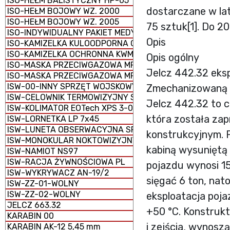
ISO-HEŁM BALISTYCZNY HP-05
dostarczane w la
ISO-HEŁM BOJOWY WZ. 2000
ISO-HEŁM BOJOWY WZ. 2005
75 sztuk[1]. Do 2
ISO-INDYWIDUALNY PAKIET MEDYCZNY IPMED 45 WP
Opis
ISO-KAMIZELKA KULOODPORNA GRYF PLATE CARRIER
ISO-KAMIZELKA OCHRONNA KWM-02
Opis ogólny
ISO-MASKA PRZECIWGAZOWA MP-5
Jelcz 442.32 eks
ISO-MASKA PRZECIWGAZOWA MP-6
ISW-00-INNY SPRZĘT WOJSKOWY
Zmechanizowaną
ISW-CELOWNIK TERMOWIZYJNY SCT-RUBIN
Jelcz 442.32 to c
ISW-KOLIMATOR EOTech XPS 3-0
która została za
ISW-LORNETKA LP 7x45
ISW-LUNETA OBSERWACYJNA SPOTTER 60
konstrukcyjnym. 
ISW-MONOKULAR NOKTOWIZYJNY MU-3M KOLIBER
kabiną wysuniętą
ISW-NAMIOT NS97
ISW-RACJA ŻYWNOŚCIOWA PL
pojazdu wynosi 1
ISW-WYKRYWACZ AN-19/2
sięgać 6 ton, nat
ISW-ZZ-01-WOLNY
ISW-ZZ-02-WOLNY
eksploatacja poj
JELCZ 663.32
+50 °C. Konstrukt
KARABIN 00
i zejścia, wynosz
KARABIN AK-12 5,45 mm