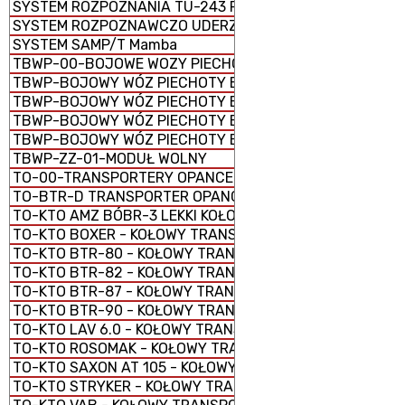
SYSTEM ROZPOZNANIA TU-243 REJS-D
SYSTEM ROZPOZNAWCZO UDERZENIOWY ORION
SYSTEM SAMP/T Mamba
TBWP-00-BOJOWE WOZY PIECHOTY
TBWP-BOJOWY WÓZ PIECHOTY BORSUK
TBWP-BOJOWY WÓZ PIECHOTY BWP-1 (BMP-1)
TBWP-BOJOWY WÓZ PIECHOTY BWP-2 (BMP-2)
TBWP-BOJOWY WÓZ PIECHOTY BWP-3 (BMP-3)
TBWP-ZZ-01-MODUŁ WOLNY
TO-00-TRANSPORTERY OPANCERZONE
TO-BTR-D TRANSPORTER OPANCERZONY GĄSIENICOWY
TO-KTO AMZ BÓBR-3 LEKKI KOŁOWY TRANSPORTER OPAN
TO-KTO BOXER - KOŁOWY TRANSPORTER OPANCERZONY
TO-KTO BTR-80 - KOŁOWY TRANSPORTER OPANCERZONY
TO-KTO BTR-82 - KOŁOWY TRANSPORTER OPANCERZONY
TO-KTO BTR-87 - KOŁOWY TRANSPORTER OPANCERZONY
TO-KTO BTR-90 - KOŁOWY TRANSPORTER OPANCERZONY
TO-KTO LAV 6.0 - KOŁOWY TRANSPORTER OPANCERZONY
TO-KTO ROSOMAK - KOŁOWY TRANSPORTER OPANCERZO
TO-KTO SAXON AT 105 - KOŁOWY TRANSPORTER OPANC
TO-KTO STRYKER - KOŁOWY TRANSPORTER OPANCERZON