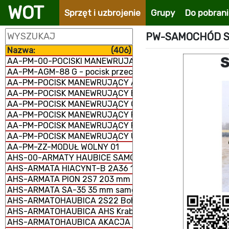
WOT
Sprzęt i uzbrojenie
Grupy
Do pobran
PW-SAMOCHÓD SK
Nazwa:
(406)
AA-PM-00-POCISKI MANEWRUJĄCE
AA-PM-AGM-88 G - pocisk przeciwradiolokacyjny
AA-PM-POCISK MANEWRUJĄCY AGM-158 JASSM
AA-PM-POCISK MANEWRUJĄCY BANDEROL-S8000
AA-PM-POCISK MANEWRUJĄCY Ch-101/102
AA-PM-POCISK MANEWRUJĄCY FP-5 Flamingo
AA-PM-POCISK MANEWRUJĄCY RBS-15 MK3
AA-PM-POCISK MANEWRUJĄCY UGM-109/RGM-109/BGM-
AA-PM-ZZ-MODUŁ WOLNY 01
AHS-00-ARMATY HAUBICE SAMOBIEŻNE
AHS-ARMATA HIACYNT-B 2A36 152 mm
AHS-ARMATA PION 2S7 203 mm samobieżna
AHS-ARMATA SA-35 35 mm samobieżna
AHS-ARMATOHAUBICA 2S22 Bohdana 155 mm samobież
AHS-ARMATOHAUBICA AHS Krab 155 mm samobieżna
AHS-ARMATOHAUBICA AKACJA 2S3M 152 mm samobieżn