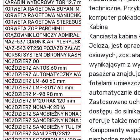
KARABIN WYBOROWY TOR 12,7 mm
techniczne. Przyk
KORWETA RAKIETOWA BUYAN-M
KORWETA RAKIETOWA NANUCHKA III
komputer pokładow
KORWETA RAKIETOWA STEREGUSCHIY
Kabina
KORWETA ZOP PARCHIM II
KRĄŻOWNIK LOTNICZY ADMIRAŁ KUZNIECOW
Kanciasta kabina 
MAZ-537 CIĄGNIK ARTYLERYJSKI
Jelcza, jest opra
MAZ-543 9T250 POJAZD ZAŁADOWCZY
osiowych, został
MORSKI SYSTEM OBRONNY KASHTAN
MOŹDZIERZ 00
wynikającym z wy
MOŹDZIERZ ANTOS 60 mm
pasażera znajduje
MOŹDZIERZ AUTOMATYCZNY WASILOK 2B9
MOŹDZIERZ LM-60 60 mm
fotelami umieszcz
MOŹDZIERZ LMP-2017 60 mm
automatycznie dos
MOŹDZIERZ M-98 98 mm
MOŹDZIERZ M120 RAK 120 mm
Zastosowano uchyl
MOŹDZIERZ NONA-K 2B16
dostępu do silni
MOŹDZIERZ SAMOBIEŻNY NONA 2S23-SWK
oferuje także mon
MOŹDZIERZ SAMOBIEŻNY NONA 2S9
MOŹDZIERZ SAMOBIEŻNY TULIPAN 2S4
Komponenty współp
MOŹDZIERZ SANI 2B11/2S12
niezbędne możliw