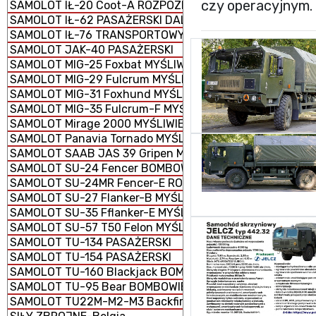
czy operacyjnym.
SAMOLOT IŁ-20 Coot-A ROZPOZNAWCZY
SAMOLOT IŁ-62 PASAŻERSKI DALEKIEGO ZASIĘGU
SAMOLOT IŁ-76 TRANSPORTOWY TAKTYCZNY
SAMOLOT JAK-40 PASAŻERSKI
SAMOLOT MIG-25 Foxbat MYŚLIWIEC
SAMOLOT MIG-29 Fulcrum MYŚLIWIEC
SAMOLOT MIG-31 Foxhund MYŚLIWIEC
SAMOLOT MIG-35 Fulcrum-F MYŚLIWIEC
SAMOLOT Mirage 2000 MYŚLIWIEC WIELOZADANIOWY
SAMOLOT Panavia Tornado MYŚLIWSKO-BOMBOWY
SAMOLOT SAAB JAS 39 Gripen MYŚLIWIEC WIELOZADANI
SAMOLOT SU-24 Fencer BOMBOWIEC
SAMOLOT SU-24MR Fencer-E ROZPOZNAWCZY
SAMOLOT SU-27 Flanker-B MYŚLIWIEC
SAMOLOT SU-35 Fflanker-E MYŚLIWIEC
SAMOLOT SU-57 T50 Felon MYŚLIWIEC
SAMOLOT TU-134 PASAŻERSKI
SAMOLOT TU-154 PASAŻERSKI
SAMOLOT TU-160 Blackjack BOMBOWIEC STRATEGICZNY
SAMOLOT TU-95 Bear BOMBOWIEC STRATEGICZNY
SAMOLOT TU22M-M2-M3 Backfire BOMBOWIEC STRATEG