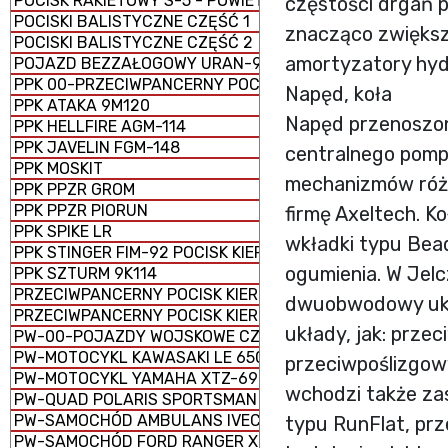
POCISK RAKIETOWY S-5 - POWIETRZE-ZIEMIA
częstości drgań 
POCISKI BALISTYCZNE CZĘŚĆ 1
znacząco zwiększ
POCISKI BALISTYCZNE CZĘŚĆ 2
amortyzatory hyd
POJAZD BEZZAŁOGOWY URAN-9
PPK 00-PRZECIWPANCERNY POCISK KIEROWANY
Napęd, koła
PPK ATAKA 9M120
Napęd przenoszon
PPK HELLFIRE AGM-114
PPK JAVELIN FGM-148
centralnego pompo
PPK MOSKIT
mechanizmów róż
PPK PPZR GROM
PPK PPZR PIORUN
firmę Axeltech. K
PPK SPIKE LR
wkładki typu Bead
PPK STINGER FIM-92 POCISK KIEROWANY ZIEMIA-POWIET
ogumienia. W Jel
PPK SZTURM 9K114
PRZECIWPANCERNY POCISK KIEROWANY 9K123 CHRYZAN
dwuobwodowy ukł
PRZECIWPANCERNY POCISK KIEROWANY 9M133 KORNET
układy, jak: prze
PW-00-POJAZDY WOJSKOWE CZĘŚĆ 1
PW-MOTOCYKL KAWASAKI LE 650 VERSYS
przeciwpoślizgowy
PW-MOTOCYKL YAMAHA XTZ-690
wchodzi także za
PW-QUAD POLARIS SPORTSMAN SPM 1000 E
PW-SAMOCHÓD AMBULANS IVECO 70W18EIII
typu RunFlat, pr
PW-SAMOCHÓD FORD RANGER XLT