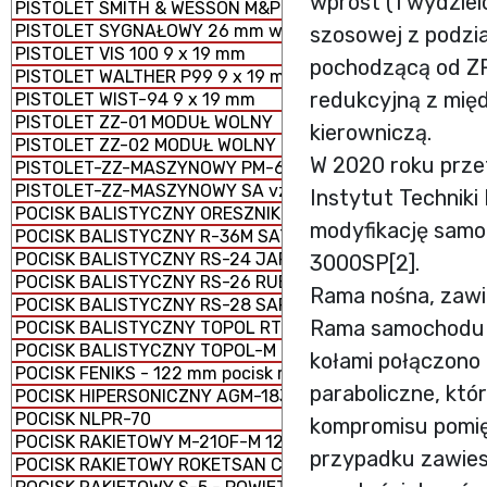
wprost (1 wydziel
PISTOLET SMITH & WESSON M&P 9 x 19 mm
PISTOLET SYGNAŁOWY 26 mm wz. 1978
szosowej z podzia
PISTOLET VIS 100 9 x 19 mm
pochodzącą od ZF.
PISTOLET WALTHER P99 9 x 19 mm
redukcyjną z mię
PISTOLET WIST-94 9 x 19 mm
PISTOLET ZZ-01 MODUŁ WOLNY
kierowniczą.
PISTOLET ZZ-02 MODUŁ WOLNY
W 2020 roku prz
PISTOLET-ZZ-MASZYNOWY PM-63 RAK 9 × 18 mm
PISTOLET-ZZ-MASZYNOWY SA vz. 61 ŠKORPION
Instytut Technik
POCISK BALISTYCZNY ORESZNIK
modyfikację samo
POCISK BALISTYCZNY R-36M SATAN
POCISK BALISTYCZNY RS-24 JARS
3000SP[2].
POCISK BALISTYCZNY RS-26 RUBIEŻ
Rama nośna, zawi
POCISK BALISTYCZNY RS-28 SARMAT
Rama samochodu 
POCISK BALISTYCZNY TOPOL RT-2PM
POCISK BALISTYCZNY TOPOL-M RS-12M1
kołami połączono
POCISK FENIKS - 122 mm pocisk rakietowy M-21 FHD
paraboliczne, kt
POCISK HIPERSONICZNY AGM-183 ARRW
POCISK NLPR-70
kompromisu pomięd
POCISK RAKIETOWY M-21OF-M 122 mm
przypadku zawiesz
POCISK RAKIETOWY ROKETSAN CIRIT KAL. 70 mm