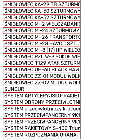
ŚMIGŁOWIEC KA-29 TB SZTURMOWY
ŚMIGŁOWIEC KA-50 SZTURMOWY
ŚMIGŁOWIEC KA-52 SZTURMOWY
ŚMIGŁOWIEC MI-2 WIELOZADANIOWY
ŚMIGŁOWIEC MI-24 SZTURMOWY
ŚMIGŁOWIEC MI-26 TRANSPORTOWY CIĘŻKI
ŚMIGŁOWIEC MI-28 HAVOC SZTURMOWY
ŚMIGŁOWIEC MI-8 (17) HP WIELOZADANIOWY
ŚMIGŁOWIEC PZL W-3 SOKÓŁ WIELOZADANIOWY
ŚMIGŁOWIEC T129 ATAK SZTURMOWO-ROZPOZNAWCZY
ŚMIGŁOWIEC UH-60 BLACK HAWK WIELOZADANIOWY
ŚMIGŁOWIEC ZZ-01 MODUŁ WOLNY
ŚMIGŁOWIEC ZZ-02 MODUŁ WOLNY
SUNGUR
SYSTEM ARTYLERYJSKO-RAKIETOWY 2K22 Tunguska
SYSTEM OBRONY PRZECIWLOTNICZEJ M1097 AVENGER
SYSTEM przeciwlotniczy krótkiego zasięgu Crotale NG
SYSTEM PRZECIWPANCERNY 9K115-2 METYS-M
SYSTEM PRZECIWPANCERNY 9K119 REFLEKS
SYSTEM RAKIETOWY S-400 Triumf
SYSTEM ROZPOZNANIA GRANAT-1