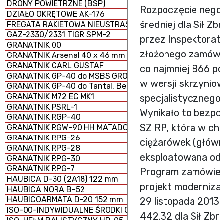
DRONY POWIETRZNE (BSP)
Rozpoczęcie nego
DZIAŁO OKRĘTOWE AK-176
średniej dla Sił 
FREGATA RAKIETOWA NIEUSTRASZYMYJ
GAZ-2330/2331 TIGR SPM-2
przez Inspektorat
GRANATNIK 00
złożonego zamówi
GRANATNIK Arsenal 40 x 46 mm
GRANATNIK CARL GUSTAF
co najmniej 866 
GRANATNIK GP-40 do MSBS GROT
w wersji skrzynio
GRANATNIK GP-40 do Tantal, Beryl, AKM i GS-40
GRANATNIK M72 EC MK1
specjalistycznego
GRANATNIK PSRL-1
Wynikało to bezpo
GRANATNIK RGP-40
SZ RP, która w ch
GRANATNIK RGW-90 HH MATADOR
GRANATNIK RPG-26
ciężarówek (główn
GRANATNIK RPG-28
eksploatowana od 
GRANATNIK RPG-30
GRANATNIK RPG-7
Program zamówien
HAUBICA D-30 (2A18) 122 mm
projekt moderniza
HAUBICA NORA B-52
HAUBICOARMATA D-20 152 mm
29 listopada 2013
ISO-00-INDYWIDUALNE ŚRODKI OCHRONY
442.32 dla Sił Zbr