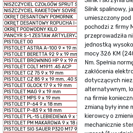
Silnik i skrzynia b
NISZCZYCIEL CZOŁGÓW SPRUT SD-2S25M
Silnik spalinowy,
NISZCZYCIEL RAKIETOWY SOVREMENNY
OKRĘT DESANTOWY POMORNIK
umieszczony pod 
OKRĘT DESANTOWY ROPUCHA I-II
pochodzi z firmy
OKRĘT PODWODNY KILO
przeprowadziła n
PANCYR S-1 ZESTAW ARTYLERYJSKO - RAKIETOWY SAMO
PISTOLET 00
jednostką wysoko
PISTOLET ASTRA A-100 9 × 19 mm
mocy 326 KM (240
PISTOLET BERETTA 92 9 x 19 mm
PISTOLET BROWNING HP 9 x 19 mm
Nm. Spełnia normę
PISTOLET COLT M1911 .45 ACP
zakłócenia elek
PISTOLET CZ 75 9 x 19 mm
PISTOLET CZ 85 9 x 19 mm, .40 S&W
dotyczących nieza
PISTOLET GLOCK 17 9 x 19 mm
alternatywnym, l
PISTOLET MAG 9 x 19 mm
na firmie koniecz
PISTOLET MPS 9 x 19 mm
PISTOLET P-64 9 x 18 mm
zmianą były inne 
PISTOLET P-83 9 x 18 mm
kierowcy o zmien
PISTOLET PL-15 LEBIEDIEWA 9 x 19 mm
PISTOLET PM MAKAROWA 9 x 18 mm
mechanicznie ster
PISTOLET SIG SAUER P320 M17 9 x 19 mm