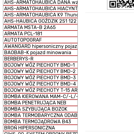
AHS-ARMATOHAUBICA DANA wz. 1977 152 mm samobież
AHS-ARMATOHAUBICA HIACYNT 2S5 152 mm samobieżna
AHS-ARMATOHAUBICA K9 Thunder 155 mm samobieżna
AHS-HAUBICA GOŹDZIK 2S1 122 mm samobieżna
ARMATA MSTA-B 2A65
ARMATA PCL-181
AUTOTOPOGRAF
AWANGARD hipersoniczny pojazd szybujący
BAOBAB-K pojazd minowania
BERBERYS-R
BOJOWY WÓZ PIECHOTY BMD-1
BOJOWY WÓZ PIECHOTY BMD-2
BOJOWY WÓZ PIECHOTY BMD-3
BOJOWY WÓZ PIECHOTY BMD-4
BOJOWY WÓZ PIECHOTY T-15 ARMATA (CIĘŻKI)
BOMBA KIEROWANA MAM-C/-L/-T
BOMBA PENETRUJĄCA NEB
BOMBA SZYBUJĄCA BOZOK
BOMBA TERMOBARYCZNA ODAB-1500
BOMBA TERMOJĄDROWA B43
BROŃ HIPERSONICZNA