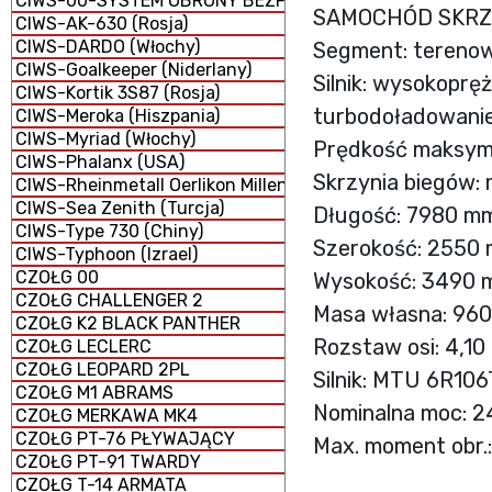
CIWS-00-SYSTEM OBRONY BEZPOŚREDNIEJ
SAMOCHÓD SKRZY
CIWS-AK-630 (Rosja)
CIWS-DARDO (Włochy)
Segment: terenow
CIWS-Goalkeeper (Niderlany)
Silnik: wysokopr
CIWS-Kortik 3S87 (Rosja)
turbodoładowani
CIWS-Meroka (Hiszpania)
CIWS-Myriad (Włochy)
Prędkość maksym
CIWS-Phalanx (USA)
Skrzynia biegów: 
CIWS-Rheinmetall Oerlikon Millennium GDM-008 (Niemcy 
CIWS-Sea Zenith (Turcja)
Długość: 7980 m
CIWS-Type 730 (Chiny)
Szerokość: 2550
CIWS-Typhoon (Izrael)
CZOŁG 00
Wysokość: 3490
CZOŁG CHALLENGER 2
Masa własna: 960
CZOŁG K2 BLACK PANTHER
Rozstaw osi: 4,10
CZOŁG LECLERC
CZOŁG LEOPARD 2PL
Silnik: MTU 6R106
CZOŁG M1 ABRAMS
Nominalna moc: 24
CZOŁG MERKAWA MK4
CZOŁG PT-76 PŁYWAJĄCY
Max. moment obr.:
CZOŁG PT-91 TWARDY
CZOŁG T-14 ARMATA