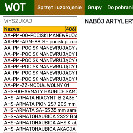
WOT
Sprzęt i uzbrojenie
Grupy
Do pobran
NABÓJ ARTYLERYJ
Nazwa:
(406)
AA-PM-00-POCISKI MANEWRUJĄCE
AA-PM-AGM-88 G - pocisk przeciwradiolokacyjny
AA-PM-POCISK MANEWRUJĄCY AGM-158 JASSM
AA-PM-POCISK MANEWRUJĄCY BANDEROL-S8000
AA-PM-POCISK MANEWRUJĄCY Ch-101/102
AA-PM-POCISK MANEWRUJĄCY FP-5 Flamingo
AA-PM-POCISK MANEWRUJĄCY RBS-15 MK3
AA-PM-POCISK MANEWRUJĄCY UGM-109/RGM-109/BGM-
AA-PM-ZZ-MODUŁ WOLNY 01
AHS-00-ARMATY HAUBICE SAMOBIEŻNE
AHS-ARMATA HIACYNT-B 2A36 152 mm
AHS-ARMATA PION 2S7 203 mm samobieżna
AHS-ARMATA SA-35 35 mm samobieżna
AHS-ARMATOHAUBICA 2S22 Bohdana 155 mm samobież
AHS-ARMATOHAUBICA AHS Krab 155 mm samobieżna
AHS-ARMATOHAUBICA AKACJA 2S3M 152 mm samobieżn