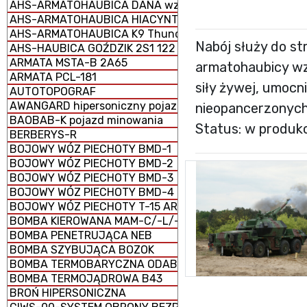
AHS-ARMATOHAUBICA DANA wz. 1977 152 mm samobież
AHS-ARMATOHAUBICA HIACYNT 2S5 152 mm samobieżna
AHS-ARMATOHAUBICA K9 Thunder 155 mm samobieżna
Nabój służy do st
AHS-HAUBICA GOŹDZIK 2S1 122 mm samobieżna
ARMATA MSTA-B 2A65
armatohaubicy wz
ARMATA PCL-181
siły żywej, umocn
AUTOTOPOGRAF
AWANGARD hipersoniczny pojazd szybujący
nieopancerzonych
BAOBAB-K pojazd minowania
Status: w produkc
BERBERYS-R
BOJOWY WÓZ PIECHOTY BMD-1
BOJOWY WÓZ PIECHOTY BMD-2
BOJOWY WÓZ PIECHOTY BMD-3
BOJOWY WÓZ PIECHOTY BMD-4
BOJOWY WÓZ PIECHOTY T-15 ARMATA (CIĘŻKI)
BOMBA KIEROWANA MAM-C/-L/-T
BOMBA PENETRUJĄCA NEB
BOMBA SZYBUJĄCA BOZOK
BOMBA TERMOBARYCZNA ODAB-1500
BOMBA TERMOJĄDROWA B43
BROŃ HIPERSONICZNA