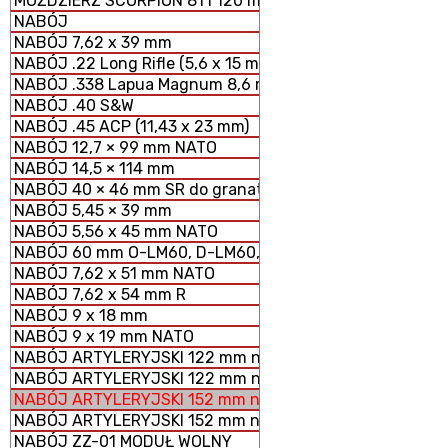
MOŹDZIERZ SCORPION 81 i 120 mm MODUŁOWY SYSTEM 
NABÓJ
NABÓJ 7,62 x 39 mm
NABÓJ .22 Long Rifle (5,6 x 15 mm)
NABÓJ .338 Lapua Magnum 8,6 mm
NABÓJ .40 S&W
NABÓJ .45 ACP (11,43 x 23 mm)
NABÓJ 12,7 × 99 mm NATO
NABÓJ 14,5 × 114 mm
NABÓJ 40 × 46 mm SR do granatników
NABÓJ 5,45 × 39 mm
NABÓJ 5,56 x 45 mm NATO
NABÓJ 60 mm O-LM60, D-LM60, S-LM60 MOŹDZIERZOWY
NABÓJ 7,62 x 51 mm NATO
NABÓJ 7,62 x 54 mm R
NABÓJ 9 x 18 mm
NABÓJ 9 x 19 mm NATO
NABÓJ ARTYLERYJSKI 122 mm nabój HE z ładunkiem peł
NABÓJ ARTYLERYJSKI 122 mm nabój HE z ładunkiem zmn
NABÓJ ARTYLERYJSKI 152 mm nabój HE z ładunkiem peł
NABÓJ ARTYLERYJSKI 152 mm nabój HE z ładunkiem zm
NABÓJ ZZ-01 MODUŁ WOLNY