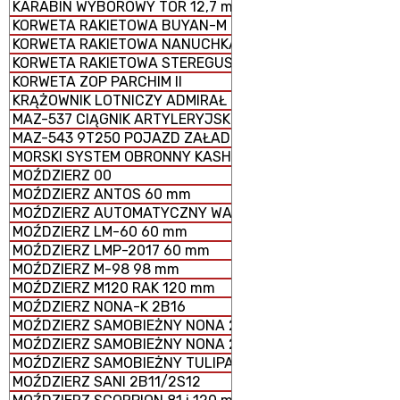
KARABIN WYBOROWY TOR 12,7 mm
KORWETA RAKIETOWA BUYAN-M
KORWETA RAKIETOWA NANUCHKA III
KORWETA RAKIETOWA STEREGUSCHIY
KORWETA ZOP PARCHIM II
KRĄŻOWNIK LOTNICZY ADMIRAŁ KUZNIECOW
MAZ-537 CIĄGNIK ARTYLERYJSKI
MAZ-543 9T250 POJAZD ZAŁADOWCZY
MORSKI SYSTEM OBRONNY KASHTAN
MOŹDZIERZ 00
MOŹDZIERZ ANTOS 60 mm
MOŹDZIERZ AUTOMATYCZNY WASILOK 2B9
MOŹDZIERZ LM-60 60 mm
MOŹDZIERZ LMP-2017 60 mm
MOŹDZIERZ M-98 98 mm
MOŹDZIERZ M120 RAK 120 mm
MOŹDZIERZ NONA-K 2B16
MOŹDZIERZ SAMOBIEŻNY NONA 2S23-SWK
MOŹDZIERZ SAMOBIEŻNY NONA 2S9
MOŹDZIERZ SAMOBIEŻNY TULIPAN 2S4
MOŹDZIERZ SANI 2B11/2S12