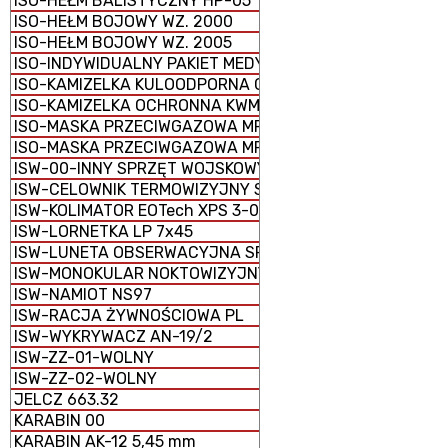
ISO-HEŁM BALISTYCZNY HP-05
ISO-HEŁM BOJOWY WZ. 2000
ISO-HEŁM BOJOWY WZ. 2005
ISO-INDYWIDUALNY PAKIET MEDYCZNY IPMED 45 WP
ISO-KAMIZELKA KULOODPORNA GRYF PLATE CARRIER
ISO-KAMIZELKA OCHRONNA KWM-02
ISO-MASKA PRZECIWGAZOWA MP-5
ISO-MASKA PRZECIWGAZOWA MP-6
ISW-00-INNY SPRZĘT WOJSKOWY
ISW-CELOWNIK TERMOWIZYJNY SCT-RUBIN
ISW-KOLIMATOR EOTech XPS 3-0
ISW-LORNETKA LP 7x45
ISW-LUNETA OBSERWACYJNA SPOTTER 60
ISW-MONOKULAR NOKTOWIZYJNY MU-3M KOLIBER
ISW-NAMIOT NS97
ISW-RACJA ŻYWNOŚCIOWA PL
ISW-WYKRYWACZ AN-19/2
ISW-ZZ-01-WOLNY
ISW-ZZ-02-WOLNY
JELCZ 663.32
KARABIN 00
KARABIN AK-12 5,45 mm