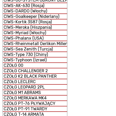
CIWS-00-SYSTEM OBRONY BEZPOŚREDNIEJ
CIWS-AK-630 (Rosja)
CIWS-DARDO (Włochy)
CIWS-Goalkeeper (Niderlany)
CIWS-Kortik 3S87 (Rosja)
CIWS-Meroka (Hiszpania)
CIWS-Myriad (Włochy)
CIWS-Phalanx (USA)
CIWS-Rheinmetall Oerlikon Millennium GDM-008 (Niemcy 
CIWS-Sea Zenith (Turcja)
CIWS-Type 730 (Chiny)
CIWS-Typhoon (Izrael)
CZOŁG 00
CZOŁG CHALLENGER 2
CZOŁG K2 BLACK PANTHER
CZOŁG LECLERC
CZOŁG LEOPARD 2PL
CZOŁG M1 ABRAMS
CZOŁG MERKAWA MK4
CZOŁG PT-76 PŁYWAJĄCY
CZOŁG PT-91 TWARDY
CZOŁG T-14 ARMATA