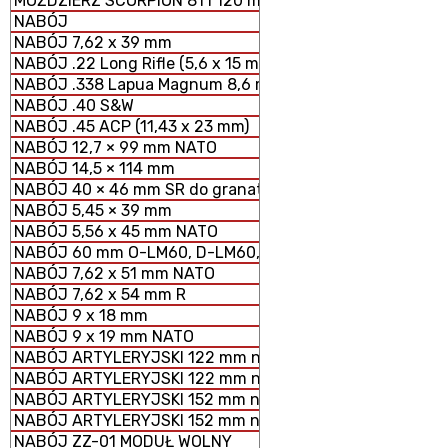
MOŹDZIERZ SCORPION 81 i 120 mm MODUŁOWY SYSTEM 
NABÓJ
NABÓJ 7,62 x 39 mm
NABÓJ .22 Long Rifle (5,6 x 15 mm)
NABÓJ .338 Lapua Magnum 8,6 mm
NABÓJ .40 S&W
NABÓJ .45 ACP (11,43 x 23 mm)
NABÓJ 12,7 × 99 mm NATO
NABÓJ 14,5 × 114 mm
NABÓJ 40 × 46 mm SR do granatników
NABÓJ 5,45 × 39 mm
NABÓJ 5,56 x 45 mm NATO
NABÓJ 60 mm O-LM60, D-LM60, S-LM60 MOŹDZIERZOWY
NABÓJ 7,62 x 51 mm NATO
NABÓJ 7,62 x 54 mm R
NABÓJ 9 x 18 mm
NABÓJ 9 x 19 mm NATO
NABÓJ ARTYLERYJSKI 122 mm nabój HE z ładunkiem peł
NABÓJ ARTYLERYJSKI 122 mm nabój HE z ładunkiem zmn
NABÓJ ARTYLERYJSKI 152 mm nabój HE z ładunkiem peł
NABÓJ ARTYLERYJSKI 152 mm nabój HE z ładunkiem zm
NABÓJ ZZ-01 MODUŁ WOLNY