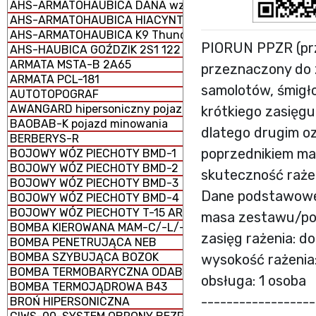
AHS-ARMATOHAUBICA DANA wz. 1977 152 mm samobież
AHS-ARMATOHAUBICA HIACYNT 2S5 152 mm samobieżna
AHS-ARMATOHAUBICA K9 Thunder 155 mm samobieżna
PIORUN PPZR (prz
AHS-HAUBICA GOŹDZIK 2S1 122 mm samobieżna
ARMATA MSTA-B 2A65
przeznaczony do 
ARMATA PCL-181
samolotów, śmigł
AUTOTOPOGRAF
AWANGARD hipersoniczny pojazd szybujący
krótkiego zasięg
BAOBAB-K pojazd minowania
dlatego drugim o
BERBERYS-R
poprzednikiem ma
BOJOWY WÓZ PIECHOTY BMD-1
BOJOWY WÓZ PIECHOTY BMD-2
skuteczność raże
BOJOWY WÓZ PIECHOTY BMD-3
Dane podstawow
BOJOWY WÓZ PIECHOTY BMD-4
BOJOWY WÓZ PIECHOTY T-15 ARMATA (CIĘŻKI)
masa zestawu/poci
BOMBA KIEROWANA MAM-C/-L/-T
zasięg rażenia: d
BOMBA PENETRUJĄCA NEB
BOMBA SZYBUJĄCA BOZOK
wysokość rażenia
BOMBA TERMOBARYCZNA ODAB-1500
obsługa: 1 osoba
BOMBA TERMOJĄDROWA B43
------------------
BROŃ HIPERSONICZNA