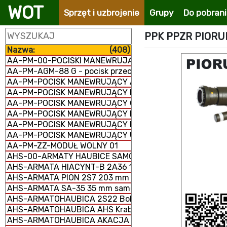
WOT
Sprzęt i uzbrojenie
Grupy
Do pobran
PPK PPZR PIORU
Nazwa:
(408)
AA-PM-00-POCISKI MANEWRUJĄCE
AA-PM-AGM-88 G - pocisk przeciwradiolokacyjny
AA-PM-POCISK MANEWRUJĄCY AGM-158 JASSM
AA-PM-POCISK MANEWRUJĄCY BANDEROL-S8000
AA-PM-POCISK MANEWRUJĄCY Ch-101/102
AA-PM-POCISK MANEWRUJĄCY FP-5 Flamingo
AA-PM-POCISK MANEWRUJĄCY RBS-15 MK3
AA-PM-POCISK MANEWRUJĄCY UGM-109/RGM-109/BGM-
AA-PM-ZZ-MODUŁ WOLNY 01
AHS-00-ARMATY HAUBICE SAMOBIEŻNE
AHS-ARMATA HIACYNT-B 2A36 152 mm
AHS-ARMATA PION 2S7 203 mm samobieżna
AHS-ARMATA SA-35 35 mm samobieżna
AHS-ARMATOHAUBICA 2S22 Bohdana 155 mm samobież
AHS-ARMATOHAUBICA AHS Krab 155 mm samobieżna
AHS-ARMATOHAUBICA AKACJA 2S3M 152 mm samobieżn