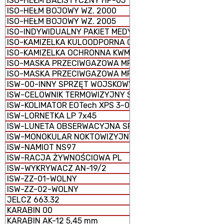
ISO-HEŁM BALISTYCZNY HP-05
ISO-HEŁM BOJOWY WZ. 2000
ISO-HEŁM BOJOWY WZ. 2005
ISO-INDYWIDUALNY PAKIET MEDYCZNY IPMED 45 WP
ISO-KAMIZELKA KULOODPORNA GRYF PLATE CARRIER
ISO-KAMIZELKA OCHRONNA KWM-02
ISO-MASKA PRZECIWGAZOWA MP-5
ISO-MASKA PRZECIWGAZOWA MP-6
ISW-00-INNY SPRZĘT WOJSKOWY
ISW-CELOWNIK TERMOWIZYJNY SCT-RUBIN
ISW-KOLIMATOR EOTech XPS 3-0
ISW-LORNETKA LP 7x45
ISW-LUNETA OBSERWACYJNA SPOTTER 60
ISW-MONOKULAR NOKTOWIZYJNY MU-3M KOLIBER
ISW-NAMIOT NS97
ISW-RACJA ŻYWNOŚCIOWA PL
ISW-WYKRYWACZ AN-19/2
ISW-ZZ-01-WOLNY
ISW-ZZ-02-WOLNY
JELCZ 663.32
KARABIN 00
KARABIN AK-12 5,45 mm