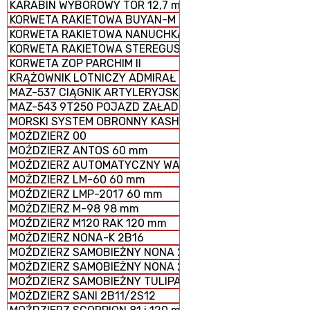
KARABIN WYBOROWY TOR 12,7 mm
KORWETA RAKIETOWA BUYAN-M
KORWETA RAKIETOWA NANUCHKA III
KORWETA RAKIETOWA STEREGUSCHIY
KORWETA ZOP PARCHIM II
KRĄŻOWNIK LOTNICZY ADMIRAŁ KUZNIECOW
MAZ-537 CIĄGNIK ARTYLERYJSKI
MAZ-543 9T250 POJAZD ZAŁADOWCZY
MORSKI SYSTEM OBRONNY KASHTAN
MOŹDZIERZ 00
MOŹDZIERZ ANTOS 60 mm
MOŹDZIERZ AUTOMATYCZNY WASILOK 2B9
MOŹDZIERZ LM-60 60 mm
MOŹDZIERZ LMP-2017 60 mm
MOŹDZIERZ M-98 98 mm
MOŹDZIERZ M120 RAK 120 mm
MOŹDZIERZ NONA-K 2B16
MOŹDZIERZ SAMOBIEŻNY NONA 2S23-SWK
MOŹDZIERZ SAMOBIEŻNY NONA 2S9
MOŹDZIERZ SAMOBIEŻNY TULIPAN 2S4
MOŹDZIERZ SANI 2B11/2S12