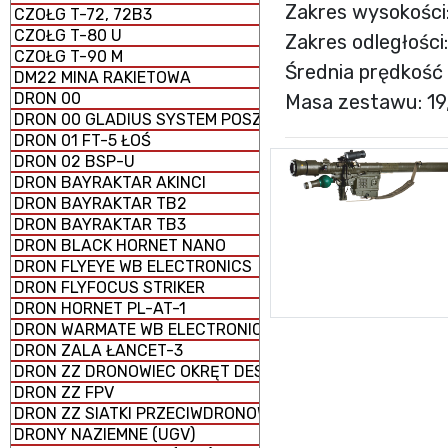
Zakres wysokości
CZOŁG T-72, 72B3
CZOŁG T-80 U
Zakres odległości
CZOŁG T-90 M
Średnia prędkość 
DM22 MINA RAKIETOWA
DRON 00
Masa zestawu: 19
DRON 00 GLADIUS SYSTEM POSZUKIWAWCZO-UDERZENI
DRON 01 FT-5 ŁOŚ
DRON 02 BSP-U
DRON BAYRAKTAR AKINCI
DRON BAYRAKTAR TB2
DRON BAYRAKTAR TB3
DRON BLACK HORNET NANO
DRON FLYEYE WB ELECTRONICS
DRON FLYFOCUS STRIKER
DRON HORNET PL-AT-1
DRON WARMATE WB ELECTRONICS
DRON ZALA ŁANCET-3
DRON ZZ DRONOWIEC OKRĘT DESANTOWY UNIWERSALNY
DRON ZZ FPV
DRON ZZ SIATKI PRZECIWDRONOWE (antydronowe)
DRONY NAZIEMNE (UGV)