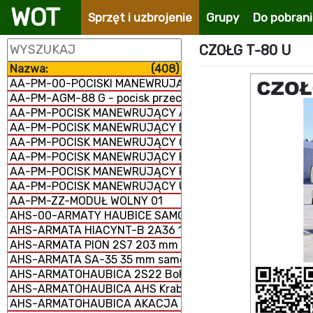
WOT
Sprzęt i uzbrojenie
Grupy
Do pobran
CZOŁG T-80 U
Nazwa:
(408)
AA-PM-00-POCISKI MANEWRUJĄCE
AA-PM-AGM-88 G - pocisk przeciwradiolokacyjny
AA-PM-POCISK MANEWRUJĄCY AGM-158 JASSM
AA-PM-POCISK MANEWRUJĄCY BANDEROL-S8000
AA-PM-POCISK MANEWRUJĄCY Ch-101/102
AA-PM-POCISK MANEWRUJĄCY FP-5 Flamingo
AA-PM-POCISK MANEWRUJĄCY RBS-15 MK3
AA-PM-POCISK MANEWRUJĄCY UGM-109/RGM-109/BGM-
AA-PM-ZZ-MODUŁ WOLNY 01
AHS-00-ARMATY HAUBICE SAMOBIEŻNE
AHS-ARMATA HIACYNT-B 2A36 152 mm
AHS-ARMATA PION 2S7 203 mm samobieżna
AHS-ARMATA SA-35 35 mm samobieżna
AHS-ARMATOHAUBICA 2S22 Bohdana 155 mm samobież
AHS-ARMATOHAUBICA AHS Krab 155 mm samobieżna
AHS-ARMATOHAUBICA AKACJA 2S3M 152 mm samobieżn