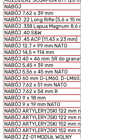
MOŹDZIERZ SCORPION 81 i 120 mm MODUŁOWY SYSTEM 
NABÓJ
NABÓJ 7,62 x 39 mm
NABÓJ .22 Long Rifle (5,6 x 15 mm)
NABÓJ .338 Lapua Magnum 8,6 mm
NABÓJ .40 S&W
NABÓJ .45 ACP (11,43 x 23 mm)
NABÓJ 12,7 × 99 mm NATO
NABÓJ 14,5 × 114 mm
NABÓJ 40 × 46 mm SR do granatników
NABÓJ 5,45 × 39 mm
NABÓJ 5,56 x 45 mm NATO
NABÓJ 60 mm O-LM60, D-LM60, S-LM60 MOŹDZIERZOWY
NABÓJ 7,62 x 51 mm NATO
NABÓJ 7,62 x 54 mm R
NABÓJ 9 x 18 mm
NABÓJ 9 x 19 mm NATO
NABÓJ ARTYLERYJSKI 122 mm nabój HE z ładunkiem peł
NABÓJ ARTYLERYJSKI 122 mm nabój HE z ładunkiem zmn
NABÓJ ARTYLERYJSKI 152 mm nabój HE z ładunkiem peł
NABÓJ ARTYLERYJSKI 152 mm nabój HE z ładunkiem zm
NABÓJ ZZ-01 MODUŁ WOLNY