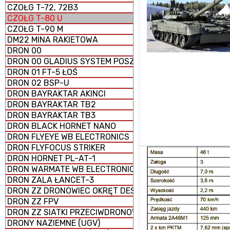
CZOŁG T-72, 72B3
CZOŁG T-80 U
CZOŁG T-90 M
DM22 MINA RAKIETOWA
DRON 00
DRON 00 GLADIUS SYSTEM POSZUKIWAWCZO-UDERZENI
DRON 01 FT-5 ŁOŚ
DRON 02 BSP-U
DRON BAYRAKTAR AKINCI
DRON BAYRAKTAR TB2
DRON BAYRAKTAR TB3
DRON BLACK HORNET NANO
DRON FLYEYE WB ELECTRONICS
DRON FLYFOCUS STRIKER
DRON HORNET PL-AT-1
DRON WARMATE WB ELECTRONICS
DRON ZALA ŁANCET-3
DRON ZZ DRONOWIEC OKRĘT DESANTOWY UNIWERSALNY
DRON ZZ FPV
DRON ZZ SIATKI PRZECIWDRONOWE (antydronowe)
DRONY NAZIEMNE (UGV)