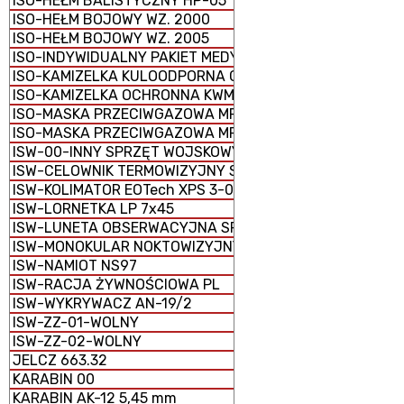
ISO-HEŁM BALISTYCZNY HP-05
ISO-HEŁM BOJOWY WZ. 2000
ISO-HEŁM BOJOWY WZ. 2005
ISO-INDYWIDUALNY PAKIET MEDYCZNY IPMED 45 WP
ISO-KAMIZELKA KULOODPORNA GRYF PLATE CARRIER
ISO-KAMIZELKA OCHRONNA KWM-02
ISO-MASKA PRZECIWGAZOWA MP-5
ISO-MASKA PRZECIWGAZOWA MP-6
ISW-00-INNY SPRZĘT WOJSKOWY
ISW-CELOWNIK TERMOWIZYJNY SCT-RUBIN
ISW-KOLIMATOR EOTech XPS 3-0
ISW-LORNETKA LP 7x45
ISW-LUNETA OBSERWACYJNA SPOTTER 60
ISW-MONOKULAR NOKTOWIZYJNY MU-3M KOLIBER
ISW-NAMIOT NS97
ISW-RACJA ŻYWNOŚCIOWA PL
ISW-WYKRYWACZ AN-19/2
ISW-ZZ-01-WOLNY
ISW-ZZ-02-WOLNY
JELCZ 663.32
KARABIN 00
KARABIN AK-12 5,45 mm