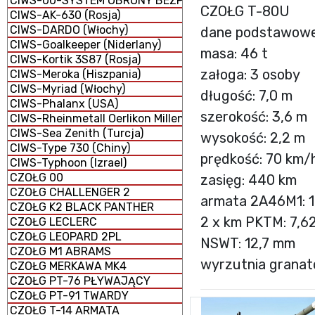
CIWS-00-SYSTEM OBRONY BEZPOŚREDNIEJ
CZOŁG T-80U
CIWS-AK-630 (Rosja)
CIWS-DARDO (Włochy)
dane podstawowe
CIWS-Goalkeeper (Niderlany)
masa: 46 t
CIWS-Kortik 3S87 (Rosja)
załoga: 3 osoby
CIWS-Meroka (Hiszpania)
CIWS-Myriad (Włochy)
długość: 7,0 m
CIWS-Phalanx (USA)
szerokość: 3,6 m
CIWS-Rheinmetall Oerlikon Millennium GDM-008 (Niemcy 
CIWS-Sea Zenith (Turcja)
wysokość: 2,2 m
CIWS-Type 730 (Chiny)
prędkość: 70 km/
CIWS-Typhoon (Izrael)
CZOŁG 00
zasięg: 440 km
CZOŁG CHALLENGER 2
armata 2A46M1: 
CZOŁG K2 BLACK PANTHER
2 x km PKTM: 7,6
CZOŁG LECLERC
CZOŁG LEOPARD 2PL
NSWT: 12,7 mm
CZOŁG M1 ABRAMS
wyrzutnia grana
CZOŁG MERKAWA MK4
CZOŁG PT-76 PŁYWAJĄCY
CZOŁG PT-91 TWARDY
CZOŁG T-14 ARMATA