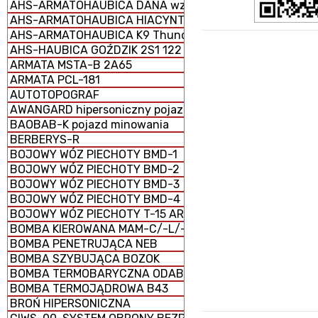
AHS-ARMATOHAUBICA DANA wz. 1977 152 mm samobież
AHS-ARMATOHAUBICA HIACYNT 2S5 152 mm samobieżna
AHS-ARMATOHAUBICA K9 Thunder 155 mm samobieżna
AHS-HAUBICA GOŹDZIK 2S1 122 mm samobieżna
ARMATA MSTA-B 2A65
ARMATA PCL-181
AUTOTOPOGRAF
AWANGARD hipersoniczny pojazd szybujący
BAOBAB-K pojazd minowania
BERBERYS-R
BOJOWY WÓZ PIECHOTY BMD-1
BOJOWY WÓZ PIECHOTY BMD-2
BOJOWY WÓZ PIECHOTY BMD-3
BOJOWY WÓZ PIECHOTY BMD-4
BOJOWY WÓZ PIECHOTY T-15 ARMATA (CIĘŻKI)
BOMBA KIEROWANA MAM-C/-L/-T
BOMBA PENETRUJĄCA NEB
BOMBA SZYBUJĄCA BOZOK
BOMBA TERMOBARYCZNA ODAB-1500
BOMBA TERMOJĄDROWA B43
BROŃ HIPERSONICZNA