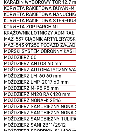
KARABIN WYBOROWY TOR 12,7 mm
KORWETA RAKIETOWA BUYAN-M
KORWETA RAKIETOWA NANUCHKA III
KORWETA RAKIETOWA STEREGUSCHIY
KORWETA ZOP PARCHIM II
KRĄŻOWNIK LOTNICZY ADMIRAŁ KUZNIECOW
MAZ-537 CIĄGNIK ARTYLERYJSKI
MAZ-543 9T250 POJAZD ZAŁADOWCZY
MORSKI SYSTEM OBRONNY KASHTAN
MOŹDZIERZ 00
MOŹDZIERZ ANTOS 60 mm
MOŹDZIERZ AUTOMATYCZNY WASILOK 2B9
MOŹDZIERZ LM-60 60 mm
MOŹDZIERZ LMP-2017 60 mm
MOŹDZIERZ M-98 98 mm
MOŹDZIERZ M120 RAK 120 mm
MOŹDZIERZ NONA-K 2B16
MOŹDZIERZ SAMOBIEŻNY NONA 2S23-SWK
MOŹDZIERZ SAMOBIEŻNY NONA 2S9
MOŹDZIERZ SAMOBIEŻNY TULIPAN 2S4
MOŹDZIERZ SANI 2B11/2S12