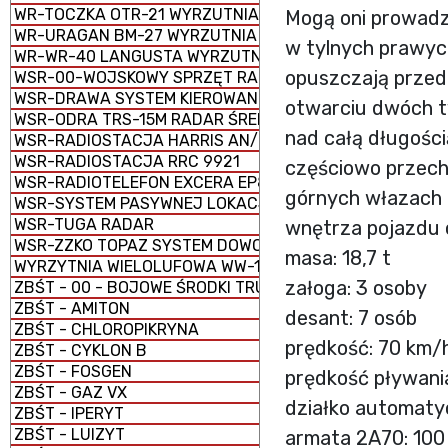
WR-TOCZKA OTR-21 WYRZUTNIA RAKIETOWA TAKTYCZNA
Mogą oni prowadzi
WR-URAGAN BM-27 WYRZUTNIA RAKIETOWA WIELOPRO
w tylnych prawych
WR-WR-40 LANGUSTA WYRZUTNIA RAKIETOWA
opuszczają przed
WSR-00-WOJSKOWY SPRZĘT RADIOWY
WSR-DRAWA SYSTEM KIEROWANIA OGNIEM
otwarciu dwóch t
WSR-ODRA TRS-15M RADAR ŚREDNIEGO ZASIĘGU
nad całą długością
WSR-RADIOSTACJA HARRIS AN/PRC-150C
WSR-RADIOSTACJA RRC 9921
częściowo przech
WSR-RADIOTELEFON EXCERA EP8100
górnych włazach 
WSR-SYSTEM PASYWNEJ LOKACJI SPL (RADAR PASYWNY
WSR-TUGA RADAR
wnętrza pojazdu 
WSR-ZZKO TOPAZ SYSTEM DOWODZENIA I KIEROWANIA O
masa: 18,7 t
WYRZYTNIA WIELOLUFOWA WW-15
załoga: 3 osoby
ZBŚT - 00 - BOJOWE ŚRODKI TRUJĄCE (BST)
ZBŚT - AMITON
desant: 7 osób
ZBŚT - CHLOROPIKRYNA
prędkość: 70 km/
ZBŚT - CYKLON B
ZBŚT - FOSGEN
prędkość pływani
ZBŚT - GAZ VX
działko automat
ZBŚT - IPERYT
ZBŚT - LUIZYT
armata 2A70: 10