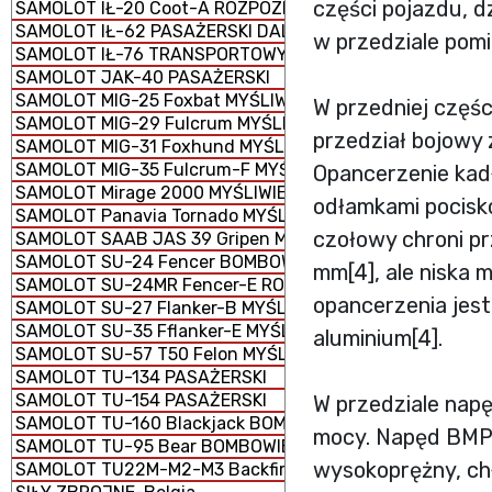
części pojazdu, d
SAMOLOT IŁ-20 Coot-A ROZPOZNAWCZY
SAMOLOT IŁ-62 PASAŻERSKI DALEKIEGO ZASIĘGU
w przedziale pom
SAMOLOT IŁ-76 TRANSPORTOWY TAKTYCZNY
SAMOLOT JAK-40 PASAŻERSKI
SAMOLOT MIG-25 Foxbat MYŚLIWIEC
W przedniej częśc
SAMOLOT MIG-29 Fulcrum MYŚLIWIEC
przedział bojowy 
SAMOLOT MIG-31 Foxhund MYŚLIWIEC
SAMOLOT MIG-35 Fulcrum-F MYŚLIWIEC
Opancerzenie kadł
SAMOLOT Mirage 2000 MYŚLIWIEC WIELOZADANIOWY
odłamkami pociskó
SAMOLOT Panavia Tornado MYŚLIWSKO-BOMBOWY
czołowy chroni pr
SAMOLOT SAAB JAS 39 Gripen MYŚLIWIEC WIELOZADANI
SAMOLOT SU-24 Fencer BOMBOWIEC
mm[4], ale niska
SAMOLOT SU-24MR Fencer-E ROZPOZNAWCZY
opancerzenia jes
SAMOLOT SU-27 Flanker-B MYŚLIWIEC
SAMOLOT SU-35 Fflanker-E MYŚLIWIEC
aluminium[4].
SAMOLOT SU-57 T50 Felon MYŚLIWIEC
SAMOLOT TU-134 PASAŻERSKI
SAMOLOT TU-154 PASAŻERSKI
W przedziale napę
SAMOLOT TU-160 Blackjack BOMBOWIEC STRATEGICZNY
mocy. Napęd BMP
SAMOLOT TU-95 Bear BOMBOWIEC STRATEGICZNY
wysokoprężny, chł
SAMOLOT TU22M-M2-M3 Backfire BOMBOWIEC STRATEG