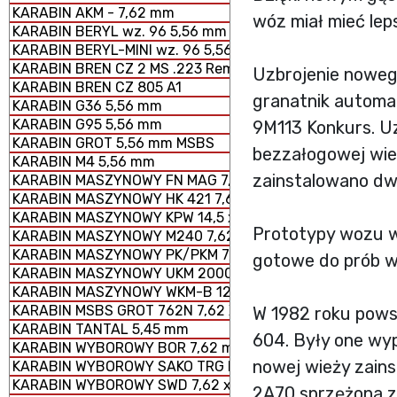
KARABIN AKM - 7,62 mm
wóz miał mieć lep
KARABIN BERYL wz. 96 5,56 mm SZTURMOWY
KARABIN BERYL-MINI wz. 96 5,56 mm SZTURMOWY
KARABIN BREN CZ 2 MS .223 Rem.
Uzbrojenie nowe
KARABIN BREN CZ 805 A1
granatnik automa
KARABIN G36 5,56 mm
KARABIN G95 5,56 mm
9M113 Konkurs. U
KARABIN GROT 5,56 mm MSBS
bezzałogowej wie
KARABIN M4 5,56 mm
zainstalowano dw
KARABIN MASZYNOWY FN MAG 7,62 × 51 mm
KARABIN MASZYNOWY HK 421 7,62 x 51 mm
KARABIN MASZYNOWY KPW 14,5 x 114 mm
Prototypy wozu w 
KARABIN MASZYNOWY M240 7,62 × 51 mm
KARABIN MASZYNOWY PK/PKM 7,62 x 54 mm
gotowe do prób w 
KARABIN MASZYNOWY UKM 2000 P 7,62 x 51 mm
KARABIN MASZYNOWY WKM-B 12,7 x 99 mm
KARABIN MSBS GROT 762N 7,62 X 51 mm
W 1982 roku pows
KARABIN TANTAL 5,45 mm
604. Były one wy
KARABIN WYBOROWY BOR 7,62 mm
nowej wieży zain
KARABIN WYBOROWY SAKO TRG M 10
KARABIN WYBOROWY SWD 7,62 x 54 mm R
2A70 sprzężona 