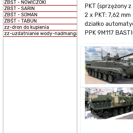
ZBŚT - NOWICZOKI
PKT (sprzężony z
ZBŚT - SARIN
2 x PKT: 7,62 mm
ZBŚT - SOMAN
ZBŚT - TABUN
działko automat
zz-dron do kupienia
PPK 9M117 BASTI
zz-uzdatnianie wody-nadmanganian potasu