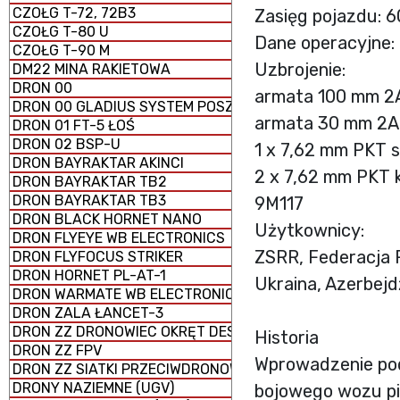
CZOŁG T-72, 72B3
Zasięg pojazdu: 
CZOŁG T-80 U
Dane operacyjne:
CZOŁG T-90 M
Uzbrojenie:
DM22 MINA RAKIETOWA
DRON 00
armata 100 mm 2
DRON 00 GLADIUS SYSTEM POSZUKIWAWCZO-UDERZENI
armata 30 mm 2
DRON 01 FT-5 ŁOŚ
DRON 02 BSP-U
1 x 7,62 mm PKT 
DRON BAYRAKTAR AKINCI
2 x 7,62 mm PKT
DRON BAYRAKTAR TB2
DRON BAYRAKTAR TB3
9M117
DRON BLACK HORNET NANO
Użytkownicy:
DRON FLYEYE WB ELECTRONICS
ZSRR, Federacja R
DRON FLYFOCUS STRIKER
DRON HORNET PL-AT-1
Ukraina, Azerbej
DRON WARMATE WB ELECTRONICS
DRON ZALA ŁANCET-3
DRON ZZ DRONOWIEC OKRĘT DESANTOWY UNIWERSALNY
Historia
DRON ZZ FPV
Wprowadzenie pod 
DRON ZZ SIATKI PRZECIWDRONOWE (antydronowe)
DRONY NAZIEMNE (UGV)
bojowego wozu pi