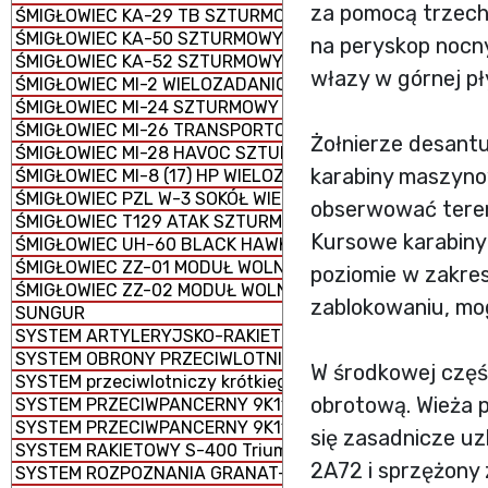
za pomocą trzech
ŚMIGŁOWIEC KA-29 TB SZTURMOWY
ŚMIGŁOWIEC KA-50 SZTURMOWY
na peryskop nocny
ŚMIGŁOWIEC KA-52 SZTURMOWY
włazy w górnej pły
ŚMIGŁOWIEC MI-2 WIELOZADANIOWY
ŚMIGŁOWIEC MI-24 SZTURMOWY
ŚMIGŁOWIEC MI-26 TRANSPORTOWY CIĘŻKI
Żołnierze desant
ŚMIGŁOWIEC MI-28 HAVOC SZTURMOWY
karabiny maszyno
ŚMIGŁOWIEC MI-8 (17) HP WIELOZADANIOWY
ŚMIGŁOWIEC PZL W-3 SOKÓŁ WIELOZADANIOWY
obserwować tere
ŚMIGŁOWIEC T129 ATAK SZTURMOWO-ROZPOZNAWCZY
Kursowe karabiny
ŚMIGŁOWIEC UH-60 BLACK HAWK WIELOZADANIOWY
ŚMIGŁOWIEC ZZ-01 MODUŁ WOLNY
poziomie w zakres
ŚMIGŁOWIEC ZZ-02 MODUŁ WOLNY
zablokowaniu, mog
SUNGUR
SYSTEM ARTYLERYJSKO-RAKIETOWY 2K22 Tunguska
SYSTEM OBRONY PRZECIWLOTNICZEJ M1097 AVENGER
W środkowej częśc
SYSTEM przeciwlotniczy krótkiego zasięgu Crotale NG
obrotową. Wieża p
SYSTEM PRZECIWPANCERNY 9K115-2 METYS-M
SYSTEM PRZECIWPANCERNY 9K119 REFLEKS
się zasadnicze u
SYSTEM RAKIETOWY S-400 Triumf
2A72 i sprzężony
SYSTEM ROZPOZNANIA GRANAT-1