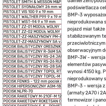
dalmierzem/podświ
PISTOLET SMITH & WESSON M&P 9 x 19 mm
PISTOLET SYGNAŁOWY 26 mm wz. 1978
podświetlacza cel
PISTOLET VIS 100 9 x 19 mm
BMP-3 wyposażony
PISTOLET WALTHER P99 9 x 19 mm
nieprodukowana s
PISTOLET WIST-94 9 x 19 mm
PISTOLET ZZ-01 MODUŁ WOLNY
pojazd miał także
PISTOLET ZZ-02 MODUŁ WOLNY
stabilizowanym t
PISTOLET-ZZ-MASZYNOWY PM-63 RAK 9 × 18 mm
PISTOLET-ZZ-MASZYNOWY SA vz. 61 ŠKORPION
przeciwlotniczym
POCISK BALISTYCZNY ORESZNIK
obserwacyjnym d
POCISK BALISTYCZNY R-36M SATAN
POCISK BALISTYCZNY RS-24 JARS
BMP-3W - wersja 
POCISK BALISTYCZNY RS-26 RUBIEŻ
elementów pasyw
POCISK BALISTYCZNY RS-28 SARMAT
wynosi 4150 kg. P
POCISK BALISTYCZNY TOPOL RT-2PM
POCISK BALISTYCZNY TOPOL-M RS-12M1
nieprodukowany se
POCISK FENIKS - 122 mm pocisk rakietowy M-21 FHD
BMP-3 - wersja z
POCISK HIPERSONICZNY AGM-183 ARRW
POCISK NLPR-70
(armaty 2A70 i 2
POCISK RAKIETOWY M-21OF-M 122 mm
termowizor i pan
POCISK RAKIETOWY ROKETSAN CIRIT KAL. 70 mm