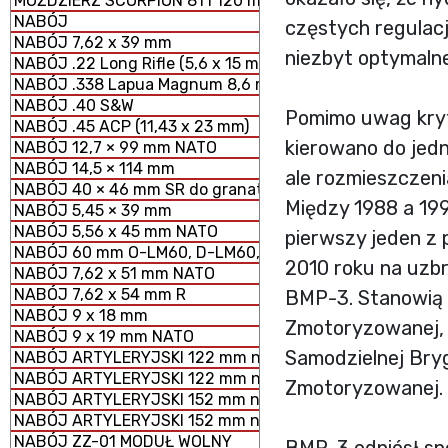
MOŹDZIERZ SCORPION 81 i 120 mm MODUŁOWY SYSTEM 
NABÓJ
częstych regulacj
NABÓJ 7,62 x 39 mm
niezbyt optymaln
NABÓJ .22 Long Rifle (5,6 x 15 mm)
NABÓJ .338 Lapua Magnum 8,6 mm
NABÓJ .40 S&W
Pomimo uwag kryt
NABÓJ .45 ACP (11,43 x 23 mm)
kierowano do jedn
NABÓJ 12,7 × 99 mm NATO
NABÓJ 14,5 × 114 mm
ale rozmieszczeni
NABÓJ 40 × 46 mm SR do granatników
Między 1988 a 19
NABÓJ 5,45 × 39 mm
NABÓJ 5,56 x 45 mm NATO
pierwszy jeden z
NABÓJ 60 mm O-LM60, D-LM60, S-LM60 MOŹDZIERZOWY
2010 roku na uzbr
NABÓJ 7,62 x 51 mm NATO
NABÓJ 7,62 x 54 mm R
BMP-3. Stanowią 
NABÓJ 9 x 18 mm
Zmotoryzowanej, 
NABÓJ 9 x 19 mm NATO
Samodzielnej Bry
NABÓJ ARTYLERYJSKI 122 mm nabój HE z ładunkiem peł
NABÓJ ARTYLERYJSKI 122 mm nabój HE z ładunkiem zmn
Zmotoryzowanej.
NABÓJ ARTYLERYJSKI 152 mm nabój HE z ładunkiem peł
NABÓJ ARTYLERYJSKI 152 mm nabój HE z ładunkiem zm
NABÓJ ZZ-01 MODUŁ WOLNY