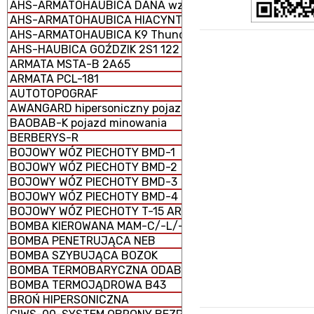
AHS-ARMATOHAUBICA DANA wz. 1977 152 mm samobież
AHS-ARMATOHAUBICA HIACYNT 2S5 152 mm samobieżna
AHS-ARMATOHAUBICA K9 Thunder 155 mm samobieżna
AHS-HAUBICA GOŹDZIK 2S1 122 mm samobieżna
ARMATA MSTA-B 2A65
ARMATA PCL-181
AUTOTOPOGRAF
AWANGARD hipersoniczny pojazd szybujący
BAOBAB-K pojazd minowania
BERBERYS-R
BOJOWY WÓZ PIECHOTY BMD-1
BOJOWY WÓZ PIECHOTY BMD-2
BOJOWY WÓZ PIECHOTY BMD-3
BOJOWY WÓZ PIECHOTY BMD-4
BOJOWY WÓZ PIECHOTY T-15 ARMATA (CIĘŻKI)
BOMBA KIEROWANA MAM-C/-L/-T
BOMBA PENETRUJĄCA NEB
BOMBA SZYBUJĄCA BOZOK
BOMBA TERMOBARYCZNA ODAB-1500
BOMBA TERMOJĄDROWA B43
BROŃ HIPERSONICZNA