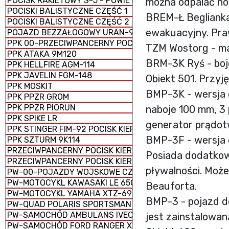
POCISK RAKIETOWY S-5 - POWIETRZE-ZIEMIA
można odpalać no
POCISKI BALISTYCZNE CZĘŚĆ 1
BREM-Ł Beglianka
POCISKI BALISTYCZNE CZĘŚĆ 2
ewakuacyjny. Pra
POJAZD BEZZAŁOGOWY URAN-9
PPK 00-PRZECIWPANCERNY POCISK KIEROWANY
TZM Wostorg - ma
PPK ATAKA 9M120
BRM-3K Ryś - boj
PPK HELLFIRE AGM-114
PPK JAVELIN FGM-148
Obiekt 501. Przyję
PPK MOSKIT
BMP-3K - wersja 
PPK PPZR GROM
PPK PPZR PIORUN
naboje 100 mm, 3
PPK SPIKE LR
generator prądot
PPK STINGER FIM-92 POCISK KIEROWANY ZIEMIA-POWIET
BMP-3F - wersja 
PPK SZTURM 9K114
PRZECIWPANCERNY POCISK KIEROWANY 9K123 CHRYZAN
Posiada dodatkow
PRZECIWPANCERNY POCISK KIEROWANY 9M133 KORNET
pływalności. Może
PW-00-POJAZDY WOJSKOWE CZĘŚĆ 1
PW-MOTOCYKL KAWASAKI LE 650 VERSYS
Beauforta.
PW-MOTOCYKL YAMAHA XTZ-690
BMP-3 - pojazd do
PW-QUAD POLARIS SPORTSMAN SPM 1000 E
PW-SAMOCHÓD AMBULANS IVECO 70W18EIII
jest zainstalowan
PW-SAMOCHÓD FORD RANGER XLT