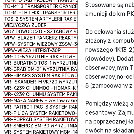
TO-KTO VAB - KOŁOWY TRANSPORTER OPANCERZONY
Stosowane są nab
TO-M113 TRANSPORTER OPANCERZONY GĄSIENICOWY
TO-MT-LB LEKKI TRANSPORTER OPANCERZONY GĄSIENI
amunicji do km P
TOS-2 SYSTEM ARTYLERII RAKIETOWEJ
WIEŻYCZKA ZUBER
Do celowania słu
WÓZ DOWÓDCZO - SZTABOWY 9C552
WPW-BLAZER PANCERZ REAKTYWNY
złożony z kompute
WPW-SYSTEM WIEŻOWY ZSSW-30
nowszego 1K13-2) 
WPW-WIEŻA HITFIST-30P
WR-00-WYRZUTNIE RAKIETOWE
(dowódcy). Doda
WR-BURATINO TOS-1 WYRZUTNIA RAKIETOWA WIELOPR
obserwacyjnym T
WR-GRAD BM-21 WYRZUTNIA RAKIETOWA WIELOPROWAD
WR-HIMARS SYSTEM RAKIETOWO-ARTYLERYJSKI M142
obserwacyjno-cel
WR-ISKANDER-M 9K720 WYRZUTNIA RAKIETOWA OPERA
5 (zamocowany z 
WR-K239 CHUNMOO - HOMAR-K WYRZUTNIA RAKIETOWA
WR-K239 CHUNMU SYSTEM RAKIETOWO-ARTYLERYJSKI
WR-MAŁA NAREW - zestaw rakietowy
Pomiędzy wieżą a
WR-PATRIOT PAC-3 SYSTEM RAKIETOWY
desantowy. Zajmuj
WR-PILICA SYSTEM RAKIETOWO-ARTYLERYJSKI PSR-A
WR-POPRAD SYSTEM RAKIETOWY SPZR
na poprzecznej ła
WR-SMIERCZ BM-30 WYRZUTNIA RAKIETOWA WIELOPRO
dwóch na składany
WR-SYSTEM RAKIETOWY MGM-140 ATACMS