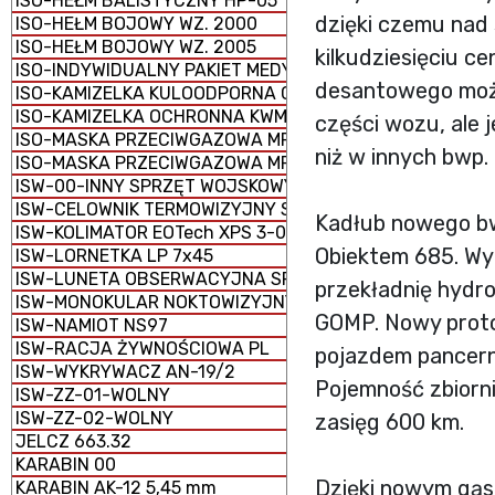
ISO-HEŁM BALISTYCZNY HP-05
dzięki czemu nad 
ISO-HEŁM BOJOWY WZ. 2000
ISO-HEŁM BOJOWY WZ. 2005
kilkudziesięciu c
ISO-INDYWIDUALNY PAKIET MEDYCZNY IPMED 45 WP
desantowego możl
ISO-KAMIZELKA KULOODPORNA GRYF PLATE CARRIER
ISO-KAMIZELKA OCHRONNA KWM-02
części wozu, ale 
ISO-MASKA PRZECIWGAZOWA MP-5
niż w innych bwp.
ISO-MASKA PRZECIWGAZOWA MP-6
ISW-00-INNY SPRZĘT WOJSKOWY
ISW-CELOWNIK TERMOWIZYJNY SCT-RUBIN
Kadłub nowego bw
ISW-KOLIMATOR EOTech XPS 3-0
Obiektem 685. Wy
ISW-LORNETKA LP 7x45
ISW-LUNETA OBSERWACYJNA SPOTTER 60
przekładnię hydr
ISW-MONOKULAR NOKTOWIZYJNY MU-3M KOLIBER
GOMP. Nowy proto
ISW-NAMIOT NS97
ISW-RACJA ŻYWNOŚCIOWA PL
pojazdem pancern
ISW-WYKRYWACZ AN-19/2
Pojemność zbiorn
ISW-ZZ-01-WOLNY
ISW-ZZ-02-WOLNY
zasięg 600 km.
JELCZ 663.32
KARABIN 00
Dzięki nowym gąs
KARABIN AK-12 5,45 mm