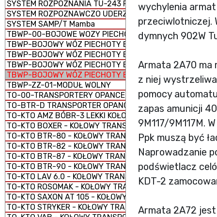
SYSTEM ROZPOZNANIA TU-243 REJS-D
wychylenia armat
SYSTEM ROZPOZNAWCZO UDERZENIOWY ORION
przeciwlotniczej
SYSTEM SAMP/T Mamba
TBWP-00-BOJOWE WOZY PIECHOTY
dymnych 902W Tu
TBWP-BOJOWY WÓZ PIECHOTY BORSUK
TBWP-BOJOWY WÓZ PIECHOTY BWP-1 (BMP-1)
Armata 2A70 ma m
TBWP-BOJOWY WÓZ PIECHOTY BWP-2 (BMP-2)
TBWP-BOJOWY WÓZ PIECHOTY BWP-3 (BMP-3)
z niej wystrzeli
TBWP-ZZ-01-MODUŁ WOLNY
pomocy automatu. 
TO-00-TRANSPORTERY OPANCERZONE
TO-BTR-D TRANSPORTER OPANCERZONY GĄSIENICOWY
zapas amunicji 40
TO-KTO AMZ BÓBR-3 LEKKI KOŁOWY TRANSPORTER OPAN
9M117/9M117M. W 
TO-KTO BOXER - KOŁOWY TRANSPORTER OPANCERZONY
TO-KTO BTR-80 - KOŁOWY TRANSPORTER OPANCERZONY
Ppk muszą być ła
TO-KTO BTR-82 - KOŁOWY TRANSPORTER OPANCERZONY
Naprowadzanie p
TO-KTO BTR-87 - KOŁOWY TRANSPORTER OPANCERZONY
podświetlacz cel
TO-KTO BTR-90 - KOŁOWY TRANSPORTER OPANCERZONY
TO-KTO LAV 6.0 - KOŁOWY TRANSPORTER OPANCERZONY
KDT-2 zamocowan
TO-KTO ROSOMAK - KOŁOWY TRANSPORTER OPANCERZO
TO-KTO SAXON AT 105 - KOŁOWY TRANSPORTER OPANC
TO-KTO STRYKER - KOŁOWY TRANSPORTER OPANCERZON
Armata 2A72 jest 