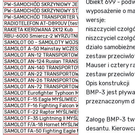
Obiekt 699 - pod
PW-SAMOCHÓD SKRZYNIOWY JELCZ TYP 442.32
wyposażenie o ma
PW-SAMOCHÓD SKRZYNIOWY STAR 266 M2
PW-SAMOCHÓD TRANSPORTER VW T6
wersje:
RADIOTELEFON AT-D890UV (testowa)
niszczyciel czołg
RAKIETA KIEROWANA 2K12 Kub
RBU-6000 Smiercz-2 WYRZUTNIA RAKIETOWYCH BOMB 
niszczyciel czołg
SAMOLOT 00 - SAMOLOTY WOJSKOWE
działo samobieżn
SAMOLOT A-50 Mainstay WCZESNEGO WYKRYWANIA I N
SAMOLOT AN-12 TRANSPORTOWY
zestaw przeciwlo
SAMOLOT AN-124 Rusłan TRANSPORTOWY STRATEGICZN
Mauser i cztery 
SAMOLOT AN-140 TRANSPORTOWY KRÓTKIEGO ZASIĘGU
zestaw przeciwlo
SAMOLOT AN-22 TRANSPORTOWY CIĘŻKI
SAMOLOT AN-26 TRANSPORTOWY LEKKI
Opis konstrukcji
SAMOLOT AN-72 TRANSPORTOWY LEKKI
BMP-3 jest pływ
SAMOLOT Eurofighter Typhoon MYŚLIWIEC WIELOZADANI
SAMOLOT F-15 Eagle MYŚLIWIEC PRZEWAGI POWIETRZNEJ
przeznaczonym do
SAMOLOT F-16 Fighting Falcon WIELOZADANIOWY
SAMOLOT F-22 Raptor MYŚLIWIEC PRZEWAGI POWIETRZN
SAMOLOT F-35 Lightning II MYŚLIWIEC WIELOZADANIOWY
Załogę BMP-3 two
SAMOLOT F/A-18 Hornet MYŚLIWIEC WIELOZADANIOWY
desantu. Kierowca
SAMOLOT FA-50 Fighting Eagle MYŚLIWIEC WIELOZADAN