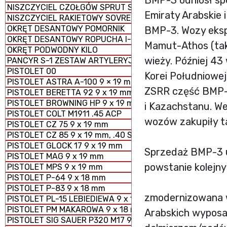
BMP-3 odniósł sp
NISZCZYCIEL CZOŁGÓW SPRUT SD-2S25M
Emiraty Arabskie 
NISZCZYCIEL RAKIETOWY SOVREMENNY
OKRĘT DESANTOWY POMORNIK
BMP-3. Wozy eksp
OKRĘT DESANTOWY ROPUCHA I-II
Mamut-Athos (taki
OKRĘT PODWODNY KILO
wieży. Później 4
PANCYR S-1 ZESTAW ARTYLERYJSKO - RAKIETOWY SAMO
PISTOLET 00
Korei Południowej
PISTOLET ASTRA A-100 9 × 19 mm
ZSRR część BMP-3 
PISTOLET BERETTA 92 9 x 19 mm
PISTOLET BROWNING HP 9 x 19 mm
i Kazachstanu. We
PISTOLET COLT M1911 .45 ACP
wozów zakupiły ta
PISTOLET CZ 75 9 x 19 mm
PISTOLET CZ 85 9 x 19 mm, .40 S&W
PISTOLET GLOCK 17 9 x 19 mm
Sprzedaż BMP-3 u
PISTOLET MAG 9 x 19 mm
powstanie kolejny
PISTOLET MPS 9 x 19 mm
PISTOLET P-64 9 x 18 mm
PISTOLET P-83 9 x 18 mm
zmodernizowana 
PISTOLET PL-15 LEBIEDIEWA 9 x 19 mm
PISTOLET PM MAKAROWA 9 x 18 mm
Arabskich wyposa
PISTOLET SIG SAUER P320 M17 9 x 19 mm