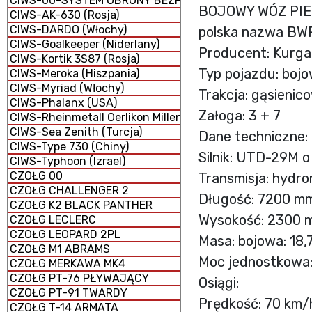
CIWS-00-SYSTEM OBRONY BEZPOŚREDNIEJ
BOJOWY WÓZ PIEC
CIWS-AK-630 (Rosja)
CIWS-DARDO (Włochy)
polska nazwa BW
CIWS-Goalkeeper (Niderlany)
Producent: Kurg
CIWS-Kortik 3S87 (Rosja)
Typ pojazdu: boj
CIWS-Meroka (Hiszpania)
CIWS-Myriad (Włochy)
Trakcja: gąsienic
CIWS-Phalanx (USA)
Załoga: 3 + 7
CIWS-Rheinmetall Oerlikon Millennium GDM-008 (Niemcy 
CIWS-Sea Zenith (Turcja)
Dane techniczne:
CIWS-Type 730 (Chiny)
Silnik: UTD-29M o
CIWS-Typhoon (Izrael)
CZOŁG 00
Transmisja: hydr
CZOŁG CHALLENGER 2
Długość: 7200 mm
CZOŁG K2 BLACK PANTHER
Wysokość: 2300 
CZOŁG LECLERC
CZOŁG LEOPARD 2PL
Masa: bojowa: 18,7
CZOŁG M1 ABRAMS
Moc jednostkowa:
CZOŁG MERKAWA MK4
CZOŁG PT-76 PŁYWAJĄCY
Osiągi:
CZOŁG PT-91 TWARDY
Prędkość: 70 km/
CZOŁG T-14 ARMATA