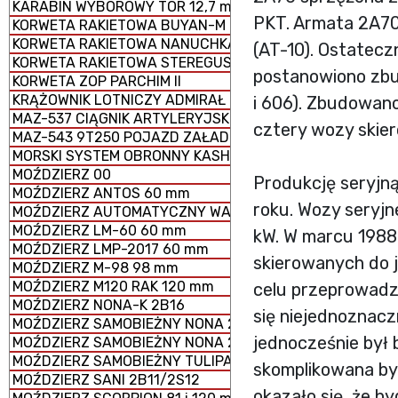
KARABIN WYBOROWY TOR 12,7 mm
PKT. Armata 2A70
KORWETA RAKIETOWA BUYAN-M
KORWETA RAKIETOWA NANUCHKA III
(AT-10). Ostatec
KORWETA RAKIETOWA STEREGUSCHIY
postanowiono zbu
KORWETA ZOP PARCHIM II
KRĄŻOWNIK LOTNICZY ADMIRAŁ KUZNIECOW
i 606). Zbudowan
MAZ-537 CIĄGNIK ARTYLERYJSKI
cztery wozy skie
MAZ-543 9T250 POJAZD ZAŁADOWCZY
MORSKI SYSTEM OBRONNY KASHTAN
MOŹDZIERZ 00
Produkcję seryjn
MOŹDZIERZ ANTOS 60 mm
roku. Wozy seryj
MOŹDZIERZ AUTOMATYCZNY WASILOK 2B9
MOŹDZIERZ LM-60 60 mm
kW. W marcu 1988
MOŹDZIERZ LMP-2017 60 mm
skierowanych do 
MOŹDZIERZ M-98 98 mm
MOŹDZIERZ M120 RAK 120 mm
celu przeprowadz
MOŹDZIERZ NONA-K 2B16
się niejednoznacz
MOŹDZIERZ SAMOBIEŻNY NONA 2S23-SWK
jednocześnie był 
MOŹDZIERZ SAMOBIEŻNY NONA 2S9
MOŹDZIERZ SAMOBIEŻNY TULIPAN 2S4
skomplikowana był
MOŹDZIERZ SANI 2B11/2S12
okazało się, że 