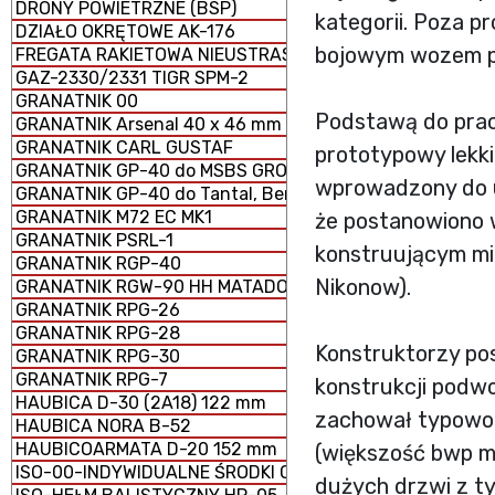
DRONY POWIETRZNE (BSP)
kategorii. Poza 
DZIAŁO OKRĘTOWE AK-176
bojowym wozem pi
FREGATA RAKIETOWA NIEUSTRASZYMYJ
GAZ-2330/2331 TIGR SPM-2
GRANATNIK 00
Podstawą do prac
GRANATNIK Arsenal 40 x 46 mm
GRANATNIK CARL GUSTAF
prototypowy lekki
GRANATNIK GP-40 do MSBS GROT
wprowadzony do uz
GRANATNIK GP-40 do Tantal, Beryl, AKM i GS-40
GRANATNIK M72 EC MK1
że postanowiono 
GRANATNIK PSRL-1
konstruującym mia
GRANATNIK RGP-40
Nikonow).
GRANATNIK RGW-90 HH MATADOR
GRANATNIK RPG-26
GRANATNIK RPG-28
Konstruktorzy po
GRANATNIK RPG-30
GRANATNIK RPG-7
konstrukcji podw
HAUBICA D-30 (2A18) 122 mm
zachował typowo c
HAUBICA NORA B-52
HAUBICOARMATA D-20 152 mm
(większość bwp ma
ISO-00-INDYWIDUALNE ŚRODKI OCHRONY
dużych drzwi z ty