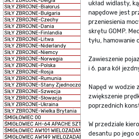
SIŁY ZBROJNE-Belgia
układ widlasty, ką
SIŁY ZBROJNE-Białoruś
napędowe jest p
SIŁY ZBROJNE-Bułgaria
SIŁY ZBROJNE-Czechy
przeniesienia mo
SIŁY ZBROJNE-Dania
skrętu GOMP. Mec
SIŁY ZBROJNE-Finlandia
SIŁY ZBROJNE-Litwa
tyłu, hamowanie o
SIŁY ZBROJNE-Niderlandy
SIŁY ZBROJNE-Niemcy
Zawieszenie pojaz
SIŁY ZBROJNE-Norwegia
SIŁY ZBROJNE-Polska
i 6. para kół jez
SIŁY ZBROJNE-Rosja
SIŁY ZBROJNE-Rumunia
SIŁY ZBROJNE-Stany Zjednoczone
Napęd w wodzie z
SIŁY ZBROJNE-Szwecja
zwiększenie pręd
SIŁY ZBROJNE-Słowacja
SIŁY ZBROJNE-Ukraina
poprzednich konst
SIŁY ZBROJNE-Wielka Brytania
ŚMIGŁOWIEC 00
W przedziale kier
ŚMIGŁOWIEC AH-64 APACHE SZTURMOWY
ŚMIGŁOWIEC AW101 WIELOZADANIOWY
desantu po jego 
ŚMIGŁOWIEC AW149 WIELOZADANIOWY