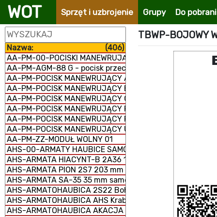
WOT
Sprzęt i uzbrojenie
Grupy
Do pobran
TBWP-BOJOWY W
Nazwa:
(406)
AA-PM-00-POCISKI MANEWRUJĄCE
AA-PM-AGM-88 G - pocisk przeciwradiolokacyjny
AA-PM-POCISK MANEWRUJĄCY AGM-158 JASSM
AA-PM-POCISK MANEWRUJĄCY BANDEROL-S8000
AA-PM-POCISK MANEWRUJĄCY Ch-101/102
AA-PM-POCISK MANEWRUJĄCY FP-5 Flamingo
AA-PM-POCISK MANEWRUJĄCY RBS-15 MK3
AA-PM-POCISK MANEWRUJĄCY UGM-109/RGM-109/BGM-
AA-PM-ZZ-MODUŁ WOLNY 01
AHS-00-ARMATY HAUBICE SAMOBIEŻNE
AHS-ARMATA HIACYNT-B 2A36 152 mm
AHS-ARMATA PION 2S7 203 mm samobieżna
AHS-ARMATA SA-35 35 mm samobieżna
AHS-ARMATOHAUBICA 2S22 Bohdana 155 mm samobież
AHS-ARMATOHAUBICA AHS Krab 155 mm samobieżna
AHS-ARMATOHAUBICA AKACJA 2S3M 152 mm samobieżn