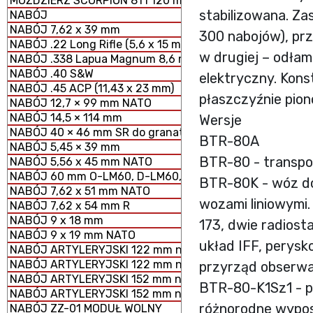
MOŹDZIERZ SCORPION 81 i 120 mm MODUŁOWY SYSTEM 
stabilizowana. Za
NABÓJ
NABÓJ 7,62 x 39 mm
300 nabojów), prz
NABÓJ .22 Long Rifle (5,6 x 15 mm)
w drugiej – odła
NABÓJ .338 Lapua Magnum 8,6 mm
NABÓJ .40 S&W
elektryczny. Kon
NABÓJ .45 ACP (11,43 x 23 mm)
płaszczyźnie pion
NABÓJ 12,7 × 99 mm NATO
NABÓJ 14,5 × 114 mm
Wersje
NABÓJ 40 × 46 mm SR do granatników
BTR-80A
NABÓJ 5,45 × 39 mm
BTR-80 - transpo
NABÓJ 5,56 x 45 mm NATO
NABÓJ 60 mm O-LM60, D-LM60, S-LM60 MOŹDZIERZOWY
BTR-80K - wóz do
NABÓJ 7,62 x 51 mm NATO
wozami liniowymi
NABÓJ 7,62 x 54 mm R
NABÓJ 9 x 18 mm
173, dwie radiost
NABÓJ 9 x 19 mm NATO
układ IFF, perys
NABÓJ ARTYLERYJSKI 122 mm nabój HE z ładunkiem peł
NABÓJ ARTYLERYJSKI 122 mm nabój HE z ładunkiem zmn
przyrząd obserw
NABÓJ ARTYLERYJSKI 152 mm nabój HE z ładunkiem peł
BTR-80-K1Sz1 - 
NABÓJ ARTYLERYJSKI 152 mm nabój HE z ładunkiem zm
różnorodne wyposa
NABÓJ ZZ-01 MODUŁ WOLNY