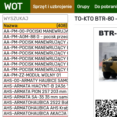
WOT
Sprzęt i uzbrojenie
Grupy
Do pobran
TO-KTO BTR-80
Nazwa:
(408)
AA-PM-00-POCISKI MANEWRUJĄCE
AA-PM-AGM-88 G - pocisk przeciwradiolokacyjny
AA-PM-POCISK MANEWRUJĄCY AGM-158 JASSM
AA-PM-POCISK MANEWRUJĄCY BANDEROL-S8000
AA-PM-POCISK MANEWRUJĄCY Ch-101/102
AA-PM-POCISK MANEWRUJĄCY FP-5 Flamingo
AA-PM-POCISK MANEWRUJĄCY RBS-15 MK3
AA-PM-POCISK MANEWRUJĄCY UGM-109/RGM-109/BGM-
AA-PM-ZZ-MODUŁ WOLNY 01
AHS-00-ARMATY HAUBICE SAMOBIEŻNE
AHS-ARMATA HIACYNT-B 2A36 152 mm
AHS-ARMATA PION 2S7 203 mm samobieżna
AHS-ARMATA SA-35 35 mm samobieżna
AHS-ARMATOHAUBICA 2S22 Bohdana 155 mm samobież
AHS-ARMATOHAUBICA AHS Krab 155 mm samobieżna
AHS-ARMATOHAUBICA AKACJA 2S3M 152 mm samobieżn