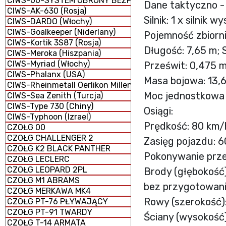
CIWS-00-SYSTEM OBRONY BEZPOŚREDNIEJ
Dane taktyczno -
CIWS-AK-630 (Rosja)
Silnik: 1 x silni
CIWS-DARDO (Włochy)
CIWS-Goalkeeper (Niderlany)
Pojemność zbiorni
CIWS-Kortik 3S87 (Rosja)
Długość: 7,65 m; 
CIWS-Meroka (Hiszpania)
CIWS-Myriad (Włochy)
Prześwit: 0,475 
CIWS-Phalanx (USA)
Masa bojowa: 13,6
CIWS-Rheinmetall Oerlikon Millennium GDM-008 (Niemcy 
Moc jednostkowa 
CIWS-Sea Zenith (Turcja)
CIWS-Type 730 (Chiny)
Osiągi:
CIWS-Typhoon (Izrael)
Prędkość: 80 km/
CZOŁG 00
CZOŁG CHALLENGER 2
Zasięg pojazdu: 
CZOŁG K2 BLACK PANTHER
Pokonywanie prze
CZOŁG LECLERC
CZOŁG LEOPARD 2PL
Brody (głębokość)
CZOŁG M1 ABRAMS
bez przygotowani
CZOŁG MERKAWA MK4
Rowy (szerokość):
CZOŁG PT-76 PŁYWAJĄCY
CZOŁG PT-91 TWARDY
Ściany (wysokość)
CZOŁG T-14 ARMATA