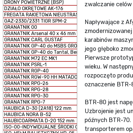
DRONY POWIETRZNE (BSP)
zwalczanie celów
DZIAŁO OKRĘTOWE AK-176
FREGATA RAKIETOWA NIEUSTRASZYMYJ
GAZ-2330/2331 TIGR SPM-2
Napływające z Af
GRANATNIK 00
zmodernizowanej 
GRANATNIK Arsenal 40 x 46 mm
karabinów maszyn
GRANATNIK CARL GUSTAF
GRANATNIK GP-40 do MSBS GROT
jego głęboko zmo
GRANATNIK GP-40 do Tantal, Beryl, AKM i GS-40
Pierwsze prototyp
GRANATNIK M72 EC MK1
GRANATNIK PSRL-1
wieku. W następny
GRANATNIK RGP-40
rozpoczęto produ
GRANATNIK RGW-90 HH MATADOR
GRANATNIK RPG-26
oznaczenie BTR-
GRANATNIK RPG-28
GRANATNIK RPG-30
BTR-80 jest napę
GRANATNIK RPG-7
HAUBICA D-30 (2A18) 122 mm
Uzbrojenie jest 
HAUBICA NORA B-52
późnych BTR-70. 
HAUBICOARMATA D-20 152 mm
ISO-00-INDYWIDUALNE ŚRODKI OCHRONY
transporterem op