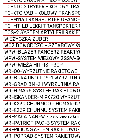
TO-KTO SAXON AT 105 - KOŁOWY TRANSPORTER OPANC
TO-KTO STRYKER - KOŁOWY TRANSPORTER OPANCERZON
TO-KTO VAB - KOŁOWY TRANSPORTER OPANCERZONY
TO-M113 TRANSPORTER OPANCERZONY GĄSIENICOWY
TO-MT-LB LEKKI TRANSPORTER OPANCERZONY GĄSIENI
TOS-2 SYSTEM ARTYLERII RAKIETOWEJ
WIEŻYCZKA ZUBER
WÓZ DOWÓDCZO - SZTABOWY 9C552
WPW-BLAZER PANCERZ REAKTYWNY
WPW-SYSTEM WIEŻOWY ZSSW-30
WPW-WIEŻA HITFIST-30P
WR-00-WYRZUTNIE RAKIETOWE
WR-BURATINO TOS-1 WYRZUTNIA RAKIETOWA WIELOPR
WR-GRAD BM-21 WYRZUTNIA RAKIETOWA WIELOPROWAD
WR-HIMARS SYSTEM RAKIETOWO-ARTYLERYJSKI M142
WR-ISKANDER-M 9K720 WYRZUTNIA RAKIETOWA OPERA
WR-K239 CHUNMOO - HOMAR-K WYRZUTNIA RAKIETOWA
WR-K239 CHUNMU SYSTEM RAKIETOWO-ARTYLERYJSKI
WR-MAŁA NAREW - zestaw rakietowy
WR-PATRIOT PAC-3 SYSTEM RAKIETOWY
WR-PILICA SYSTEM RAKIETOWO-ARTYLERYJSKI PSR-A
WR-POPRAD SYSTEM RAKIETOWY SPZR