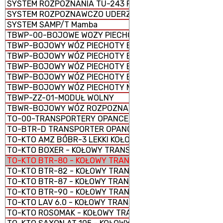
SYSTEM ROZPOZNANIA TU-243 REJS-D
SYSTEM ROZPOZNAWCZO UDERZENIOWY ORION
SYSTEM SAMP/T Mamba
TBWP-00-BOJOWE WOZY PIECHOTY
TBWP-BOJOWY WÓZ PIECHOTY BORSUK
TBWP-BOJOWY WÓZ PIECHOTY BWP-1 (BMP-1)
TBWP-BOJOWY WÓZ PIECHOTY BWP-2 (BMP-2)
TBWP-BOJOWY WÓZ PIECHOTY BWP-3 (BMP-3)
TBWP-BOJOWY WÓZ PIECHOTY M2 Bradley
TBWP-ZZ-01-MODUŁ WOLNY
TBWR-BOJOWY WÓZ ROZPOZNAWCZY M3 Bradley
TO-00-TRANSPORTERY OPANCERZONE
TO-BTR-D TRANSPORTER OPANCERZONY GĄSIENICOWY
TO-KTO AMZ BÓBR-3 LEKKI KOŁOWY TRANSPORTER OPAN
TO-KTO BOXER - KOŁOWY TRANSPORTER OPANCERZONY
TO-KTO BTR-80 - KOŁOWY TRANSPORTER OPANCERZONY
TO-KTO BTR-82 - KOŁOWY TRANSPORTER OPANCERZONY
TO-KTO BTR-87 - KOŁOWY TRANSPORTER OPANCERZONY
TO-KTO BTR-90 - KOŁOWY TRANSPORTER OPANCERZONY
TO-KTO LAV 6.0 - KOŁOWY TRANSPORTER OPANCERZONY
TO-KTO ROSOMAK - KOŁOWY TRANSPORTER OPANCERZO