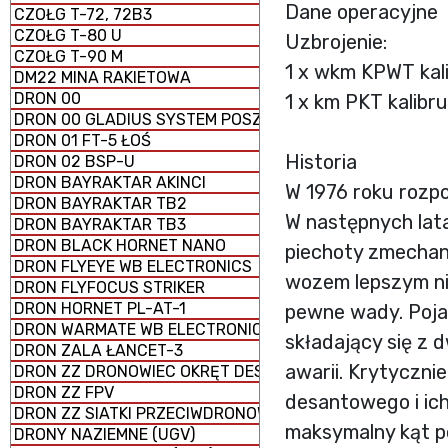
Dane operacyjne
CZOŁG T-72, 72B3
CZOŁG T-80 U
Uzbrojenie:
CZOŁG T-90 M
1 x wkm KPWT kali
DM22 MINA RAKIETOWA
DRON 00
1 x km PKT kalibr
DRON 00 GLADIUS SYSTEM POSZUKIWAWCZO-UDERZENI
DRON 01 FT-5 ŁOŚ
Historia
DRON 02 BSP-U
DRON BAYRAKTAR AKINCI
W 1976 roku rozp
DRON BAYRAKTAR TB2
W następnych lat
DRON BAYRAKTAR TB3
DRON BLACK HORNET NANO
piechoty zmechan
DRON FLYEYE WB ELECTRONICS
wozem lepszym niż
DRON FLYFOCUS STRIKER
DRON HORNET PL-AT-1
pewne wady. Poja
DRON WARMATE WB ELECTRONICS
składający się z
DRON ZALA ŁANCET-3
awarii. Krytyczni
DRON ZZ DRONOWIEC OKRĘT DESANTOWY UNIWERSALNY
DRON ZZ FPV
desantowego i ich
DRON ZZ SIATKI PRZECIWDRONOWE (antydronowe)
maksymalny kąt pod
DRONY NAZIEMNE (UGV)