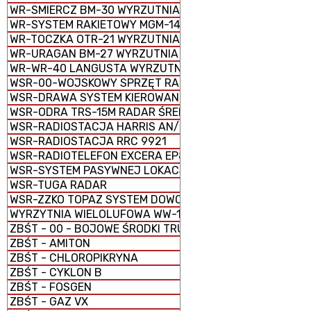
WR-SMIERCZ BM-30 WYRZUTNIA RAKIETOWA WIELOPRO
WR-SYSTEM RAKIETOWY MGM-140 ATACMS
WR-TOCZKA OTR-21 WYRZUTNIA RAKIETOWA TAKTYCZNA
WR-URAGAN BM-27 WYRZUTNIA RAKIETOWA WIELOPRO
WR-WR-40 LANGUSTA WYRZUTNIA RAKIETOWA
WSR-00-WOJSKOWY SPRZĘT RADIOWY
WSR-DRAWA SYSTEM KIEROWANIA OGNIEM
WSR-ODRA TRS-15M RADAR ŚREDNIEGO ZASIĘGU
WSR-RADIOSTACJA HARRIS AN/PRC-150C
WSR-RADIOSTACJA RRC 9921
WSR-RADIOTELEFON EXCERA EP8100
WSR-SYSTEM PASYWNEJ LOKACJI SPL (RADAR PASYWNY
WSR-TUGA RADAR
WSR-ZZKO TOPAZ SYSTEM DOWODZENIA I KIEROWANIA O
WYRZYTNIA WIELOLUFOWA WW-15
ZBŚT - 00 - BOJOWE ŚRODKI TRUJĄCE (BST)
ZBŚT - AMITON
ZBŚT - CHLOROPIKRYNA
ZBŚT - CYKLON B
ZBŚT - FOSGEN
ZBŚT - GAZ VX