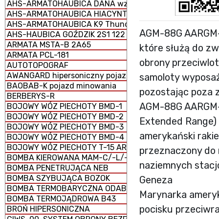
AHS-ARMATOHAUBICA DANA wz. 1977 152 mm samobież
AHS-ARMATOHAUBICA HIACYNT 2S5 152 mm samobieżna
AHS-ARMATOHAUBICA K9 Thunder 155 mm samobieżna
AGM-88G AARGM-E
AHS-HAUBICA GOŹDZIK 2S1 122 mm samobieżna
ARMATA MSTA-B 2A65
które służą do z
ARMATA PCL-181
obrony przeciwlot
AUTOTOPOGRAF
AWANGARD hipersoniczny pojazd szybujący
samoloty wyposaż
BAOBAB-K pojazd minowania
pozostając poza z
BERBERYS-R
AGM-88G AARGM-ER
BOJOWY WÓZ PIECHOTY BMD-1
BOJOWY WÓZ PIECHOTY BMD-2
Extended Range)
BOJOWY WÓZ PIECHOTY BMD-3
amerykański raki
BOJOWY WÓZ PIECHOTY BMD-4
BOJOWY WÓZ PIECHOTY T-15 ARMATA (CIĘŻKI)
przeznaczony do 
BOMBA KIEROWANA MAM-C/-L/-T
naziemnych stacjo
BOMBA PENETRUJĄCA NEB
BOMBA SZYBUJĄCA BOZOK
Geneza
BOMBA TERMOBARYCZNA ODAB-1500
Marynarka ameryk
BOMBA TERMOJĄDROWA B43
pocisku przeciwr
BROŃ HIPERSONICZNA