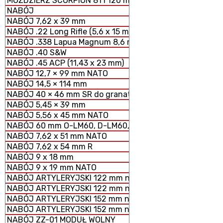
MOŹDZIERZ SCORPION 81 i 120 mm MODUŁOWY SYSTEM 
NABÓJ
NABÓJ 7,62 x 39 mm
NABÓJ .22 Long Rifle (5,6 x 15 mm)
NABÓJ .338 Lapua Magnum 8,6 mm
NABÓJ .40 S&W
NABÓJ .45 ACP (11,43 x 23 mm)
NABÓJ 12,7 × 99 mm NATO
NABÓJ 14,5 × 114 mm
NABÓJ 40 × 46 mm SR do granatników
NABÓJ 5,45 × 39 mm
NABÓJ 5,56 x 45 mm NATO
NABÓJ 60 mm O-LM60, D-LM60, S-LM60 MOŹDZIERZOWY
NABÓJ 7,62 x 51 mm NATO
NABÓJ 7,62 x 54 mm R
NABÓJ 9 x 18 mm
NABÓJ 9 x 19 mm NATO
NABÓJ ARTYLERYJSKI 122 mm nabój HE z ładunkiem peł
NABÓJ ARTYLERYJSKI 122 mm nabój HE z ładunkiem zmn
NABÓJ ARTYLERYJSKI 152 mm nabój HE z ładunkiem peł
NABÓJ ARTYLERYJSKI 152 mm nabój HE z ładunkiem zm
NABÓJ ZZ-01 MODUŁ WOLNY