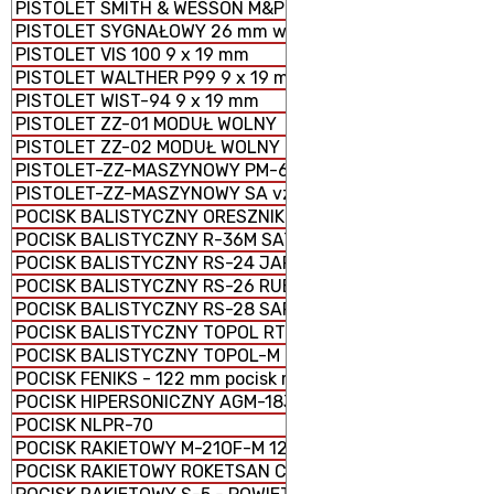
PISTOLET SMITH & WESSON M&P 9 x 19 mm
PISTOLET SYGNAŁOWY 26 mm wz. 1978
PISTOLET VIS 100 9 x 19 mm
PISTOLET WALTHER P99 9 x 19 mm
PISTOLET WIST-94 9 x 19 mm
PISTOLET ZZ-01 MODUŁ WOLNY
PISTOLET ZZ-02 MODUŁ WOLNY
PISTOLET-ZZ-MASZYNOWY PM-63 RAK 9 × 18 mm
PISTOLET-ZZ-MASZYNOWY SA vz. 61 ŠKORPION
POCISK BALISTYCZNY ORESZNIK
POCISK BALISTYCZNY R-36M SATAN
POCISK BALISTYCZNY RS-24 JARS
POCISK BALISTYCZNY RS-26 RUBIEŻ
POCISK BALISTYCZNY RS-28 SARMAT
POCISK BALISTYCZNY TOPOL RT-2PM
POCISK BALISTYCZNY TOPOL-M RS-12M1
POCISK FENIKS - 122 mm pocisk rakietowy M-21 FHD
POCISK HIPERSONICZNY AGM-183 ARRW
POCISK NLPR-70
POCISK RAKIETOWY M-21OF-M 122 mm
POCISK RAKIETOWY ROKETSAN CIRIT KAL. 70 mm