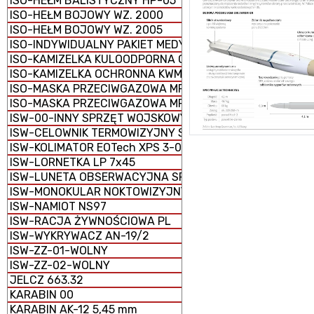
ISO-HEŁM BALISTYCZNY HP-05
ISO-HEŁM BOJOWY WZ. 2000
ISO-HEŁM BOJOWY WZ. 2005
ISO-INDYWIDUALNY PAKIET MEDYCZNY IPMED 45 WP
ISO-KAMIZELKA KULOODPORNA GRYF PLATE CARRIER
ISO-KAMIZELKA OCHRONNA KWM-02
ISO-MASKA PRZECIWGAZOWA MP-5
ISO-MASKA PRZECIWGAZOWA MP-6
ISW-00-INNY SPRZĘT WOJSKOWY
ISW-CELOWNIK TERMOWIZYJNY SCT-RUBIN
ISW-KOLIMATOR EOTech XPS 3-0
ISW-LORNETKA LP 7x45
ISW-LUNETA OBSERWACYJNA SPOTTER 60
ISW-MONOKULAR NOKTOWIZYJNY MU-3M KOLIBER
ISW-NAMIOT NS97
ISW-RACJA ŻYWNOŚCIOWA PL
ISW-WYKRYWACZ AN-19/2
ISW-ZZ-01-WOLNY
ISW-ZZ-02-WOLNY
JELCZ 663.32
KARABIN 00
KARABIN AK-12 5,45 mm