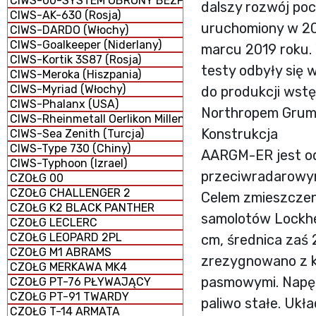
CIWS-00-SYSTEM OBRONY BEZPOŚREDNIEJ
dalszy rozwój po
CIWS-AK-630 (Rosja)
uruchomiony w 20
CIWS-DARDO (Włochy)
CIWS-Goalkeeper (Niderlany)
marcu 2019 roku.
CIWS-Kortik 3S87 (Rosja)
testy odbyły się 
CIWS-Meroka (Hiszpania)
CIWS-Myriad (Włochy)
do produkcji wstę
CIWS-Phalanx (USA)
Northropem Grum
CIWS-Rheinmetall Oerlikon Millennium GDM-008 (Niemcy 
Konstrukcja
CIWS-Sea Zenith (Turcja)
CIWS-Type 730 (Chiny)
AARGM-ER jest od
CIWS-Typhoon (Izrael)
przeciwradarowym
CZOŁG 00
CZOŁG CHALLENGER 2
Celem zmieszczen
CZOŁG K2 BLACK PANTHER
samolotów Lockhe
CZOŁG LECLERC
CZOŁG LEOPARD 2PL
cm, średnica zaś
CZOŁG M1 ABRAMS
zrezygnowano z k
CZOŁG MERKAWA MK4
pasmowymi. Napęd 
CZOŁG PT-76 PŁYWAJĄCY
CZOŁG PT-91 TWARDY
paliwo stałe. Uk
CZOŁG T-14 ARMATA