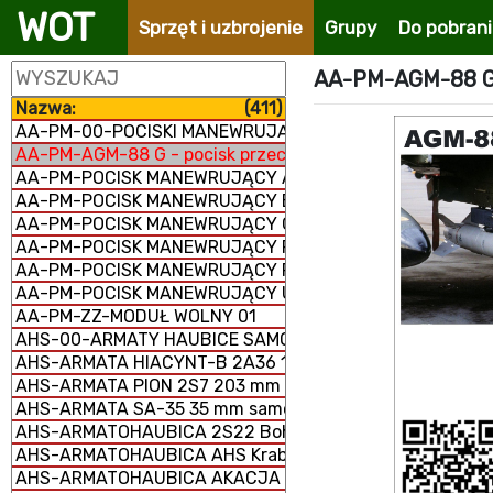
WOT
Sprzęt i uzbrojenie
Grupy
Do pobran
AA-PM-AGM-88 G -
Nazwa:
(411)
AA-PM-00-POCISKI MANEWRUJĄCE
AA-PM-AGM-88 G - pocisk przeciwradiolokacyjny
AA-PM-POCISK MANEWRUJĄCY AGM-158 JASSM
AA-PM-POCISK MANEWRUJĄCY BANDEROL-S8000
AA-PM-POCISK MANEWRUJĄCY Ch-101/102
AA-PM-POCISK MANEWRUJĄCY FP-5 Flamingo
AA-PM-POCISK MANEWRUJĄCY RBS-15 MK3
AA-PM-POCISK MANEWRUJĄCY UGM-109/RGM-109/BGM-
AA-PM-ZZ-MODUŁ WOLNY 01
AHS-00-ARMATY HAUBICE SAMOBIEŻNE
AHS-ARMATA HIACYNT-B 2A36 152 mm
AHS-ARMATA PION 2S7 203 mm samobieżna
AHS-ARMATA SA-35 35 mm samobieżna
AHS-ARMATOHAUBICA 2S22 Bohdana 155 mm samobież
AHS-ARMATOHAUBICA AHS Krab 155 mm samobieżna
AHS-ARMATOHAUBICA AKACJA 2S3M 152 mm samobieżn