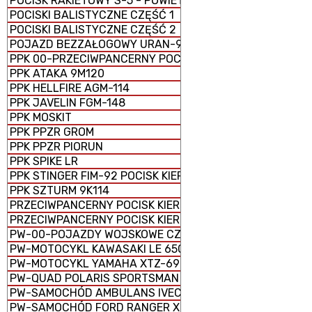
POCISK RAKIETOWY S-5 - POWIETRZE-ZIEMIA
POCISKI BALISTYCZNE CZĘŚĆ 1
POCISKI BALISTYCZNE CZĘŚĆ 2
POJAZD BEZZAŁOGOWY URAN-9
PPK 00-PRZECIWPANCERNY POCISK KIEROWANY
PPK ATAKA 9M120
PPK HELLFIRE AGM-114
PPK JAVELIN FGM-148
PPK MOSKIT
PPK PPZR GROM
PPK PPZR PIORUN
PPK SPIKE LR
PPK STINGER FIM-92 POCISK KIEROWANY ZIEMIA-POWIET
PPK SZTURM 9K114
PRZECIWPANCERNY POCISK KIEROWANY 9K123 CHRYZAN
PRZECIWPANCERNY POCISK KIEROWANY 9M133 KORNET
PW-00-POJAZDY WOJSKOWE CZĘŚĆ 1
PW-MOTOCYKL KAWASAKI LE 650 VERSYS
PW-MOTOCYKL YAMAHA XTZ-690
PW-QUAD POLARIS SPORTSMAN SPM 1000 E
PW-SAMOCHÓD AMBULANS IVECO 70W18EIII
PW-SAMOCHÓD FORD RANGER XLT