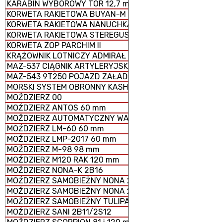
KARABIN WYBOROWY TOR 12,7 mm
KORWETA RAKIETOWA BUYAN-M
KORWETA RAKIETOWA NANUCHKA III
KORWETA RAKIETOWA STEREGUSCHIY
KORWETA ZOP PARCHIM II
KRĄŻOWNIK LOTNICZY ADMIRAŁ KUZNIECOW
MAZ-537 CIĄGNIK ARTYLERYJSKI
MAZ-543 9T250 POJAZD ZAŁADOWCZY
MORSKI SYSTEM OBRONNY KASHTAN
MOŹDZIERZ 00
MOŹDZIERZ ANTOS 60 mm
MOŹDZIERZ AUTOMATYCZNY WASILOK 2B9
MOŹDZIERZ LM-60 60 mm
MOŹDZIERZ LMP-2017 60 mm
MOŹDZIERZ M-98 98 mm
MOŹDZIERZ M120 RAK 120 mm
MOŹDZIERZ NONA-K 2B16
MOŹDZIERZ SAMOBIEŻNY NONA 2S23-SWK
MOŹDZIERZ SAMOBIEŻNY NONA 2S9
MOŹDZIERZ SAMOBIEŻNY TULIPAN 2S4
MOŹDZIERZ SANI 2B11/2S12