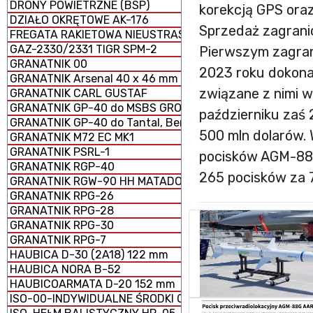
DRONY POWIETRZNE (BSP)
korekcją GPS oraz
DZIAŁO OKRĘTOWE AK-176
Sprzedaż zagrani
FREGATA RAKIETOWA NIEUSTRASZYMYJ
GAZ-2330/2331 TIGR SPM-2
Pierwszym zagran
GRANATNIK 00
2023 roku dokona
GRANATNIK Arsenal 40 x 46 mm
związane z nimi 
GRANATNIK CARL GUSTAF
GRANATNIK GP-40 do MSBS GROT
październiku zaś 
GRANATNIK GP-40 do Tantal, Beryl, AKM i GS-40
500 mln dolarów.
GRANATNIK M72 EC MK1
GRANATNIK PSRL-1
pocisków AGM-88G
GRANATNIK RGP-40
265 pocisków za 
GRANATNIK RGW-90 HH MATADOR
GRANATNIK RPG-26
GRANATNIK RPG-28
GRANATNIK RPG-30
GRANATNIK RPG-7
HAUBICA D-30 (2A18) 122 mm
HAUBICA NORA B-52
HAUBICOARMATA D-20 152 mm
ISO-00-INDYWIDUALNE ŚRODKI OCHRONY