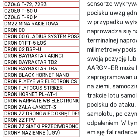
sensorze wykrywa
CZOŁG T-72, 72B3
CZOŁG T-80 U
pocisku uwzględni
CZOŁG T-90 M
w przypadku wyłąc
DM22 MINA RAKIETOWA
DRON 00
naprowadza się na
DRON 00 GLADIUS SYSTEM POSZUKIWAWCZO-UDERZENI
terminalnej napr
DRON 01 FT-5 ŁOŚ
milimetrowy pocisk
DRON 02 BSP-U
DRON BAYRAKTAR AKINCI
swoją pozycję lub
DRON BAYRAKTAR TB2
AARGM-ER może b
DRON BAYRAKTAR TB3
DRON BLACK HORNET NANO
zaprogramowaniu 
DRON FLYEYE WB ELECTRONICS
na ziemi, samodzi
DRON FLYFOCUS STRIKER
DRON HORNET PL-AT-1
trakcie lotu samol
DRON WARMATE WB ELECTRONICS
pocisku do ataku.
DRON ZALA ŁANCET-3
samolotu, po czy
DRON ZZ DRONOWIEC OKRĘT DESANTOWY UNIWERSALNY
DRON ZZ FPV
odpaleniem. W ty
DRON ZZ SIATKI PRZECIWDRONOWE (antydronowe)
emisję fal radar
DRONY NAZIEMNE (UGV)