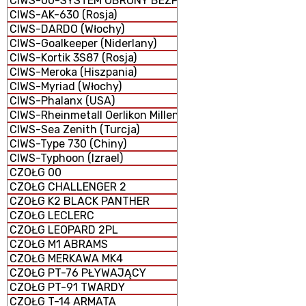
CIWS-00-SYSTEM OBRONY BEZPOŚREDNIEJ
CIWS-AK-630 (Rosja)
CIWS-DARDO (Włochy)
CIWS-Goalkeeper (Niderlany)
CIWS-Kortik 3S87 (Rosja)
CIWS-Meroka (Hiszpania)
CIWS-Myriad (Włochy)
CIWS-Phalanx (USA)
CIWS-Rheinmetall Oerlikon Millennium GDM-008 (Niemcy 
CIWS-Sea Zenith (Turcja)
CIWS-Type 730 (Chiny)
CIWS-Typhoon (Izrael)
CZOŁG 00
CZOŁG CHALLENGER 2
CZOŁG K2 BLACK PANTHER
CZOŁG LECLERC
CZOŁG LEOPARD 2PL
CZOŁG M1 ABRAMS
CZOŁG MERKAWA MK4
CZOŁG PT-76 PŁYWAJĄCY
CZOŁG PT-91 TWARDY
CZOŁG T-14 ARMATA