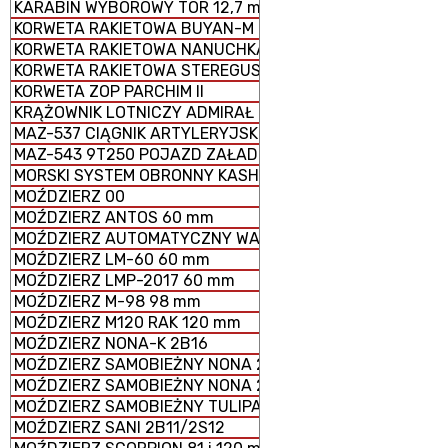
KARABIN WYBOROWY TOR 12,7 mm
KORWETA RAKIETOWA BUYAN-M
KORWETA RAKIETOWA NANUCHKA III
KORWETA RAKIETOWA STEREGUSCHIY
KORWETA ZOP PARCHIM II
KRĄŻOWNIK LOTNICZY ADMIRAŁ KUZNIECOW
MAZ-537 CIĄGNIK ARTYLERYJSKI
MAZ-543 9T250 POJAZD ZAŁADOWCZY
MORSKI SYSTEM OBRONNY KASHTAN
MOŹDZIERZ 00
MOŹDZIERZ ANTOS 60 mm
MOŹDZIERZ AUTOMATYCZNY WASILOK 2B9
MOŹDZIERZ LM-60 60 mm
MOŹDZIERZ LMP-2017 60 mm
MOŹDZIERZ M-98 98 mm
MOŹDZIERZ M120 RAK 120 mm
MOŹDZIERZ NONA-K 2B16
MOŹDZIERZ SAMOBIEŻNY NONA 2S23-SWK
MOŹDZIERZ SAMOBIEŻNY NONA 2S9
MOŹDZIERZ SAMOBIEŻNY TULIPAN 2S4
MOŹDZIERZ SANI 2B11/2S12