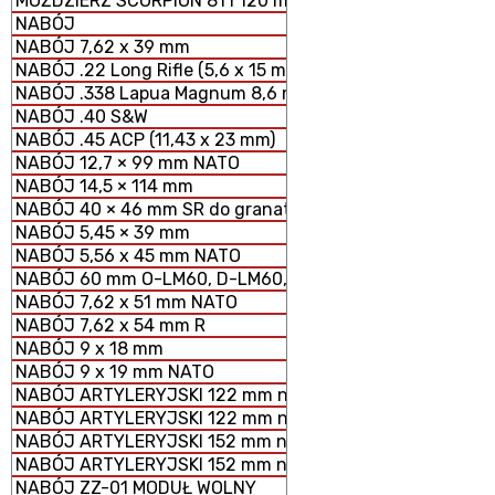
MOŹDZIERZ SCORPION 81 i 120 mm MODUŁOWY SYSTEM 
NABÓJ
NABÓJ 7,62 x 39 mm
NABÓJ .22 Long Rifle (5,6 x 15 mm)
NABÓJ .338 Lapua Magnum 8,6 mm
NABÓJ .40 S&W
NABÓJ .45 ACP (11,43 x 23 mm)
NABÓJ 12,7 × 99 mm NATO
NABÓJ 14,5 × 114 mm
NABÓJ 40 × 46 mm SR do granatników
NABÓJ 5,45 × 39 mm
NABÓJ 5,56 x 45 mm NATO
NABÓJ 60 mm O-LM60, D-LM60, S-LM60 MOŹDZIERZOWY
NABÓJ 7,62 x 51 mm NATO
NABÓJ 7,62 x 54 mm R
NABÓJ 9 x 18 mm
NABÓJ 9 x 19 mm NATO
NABÓJ ARTYLERYJSKI 122 mm nabój HE z ładunkiem peł
NABÓJ ARTYLERYJSKI 122 mm nabój HE z ładunkiem zmn
NABÓJ ARTYLERYJSKI 152 mm nabój HE z ładunkiem peł
NABÓJ ARTYLERYJSKI 152 mm nabój HE z ładunkiem zm
NABÓJ ZZ-01 MODUŁ WOLNY