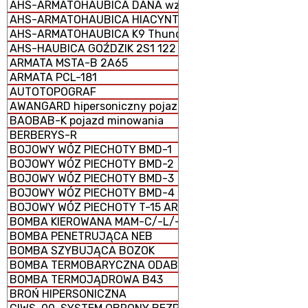
AHS-ARMATOHAUBICA DANA wz. 1977 152 mm samobież
AHS-ARMATOHAUBICA HIACYNT 2S5 152 mm samobieżna
AHS-ARMATOHAUBICA K9 Thunder 155 mm samobieżna
AHS-HAUBICA GOŹDZIK 2S1 122 mm samobieżna
ARMATA MSTA-B 2A65
ARMATA PCL-181
AUTOTOPOGRAF
AWANGARD hipersoniczny pojazd szybujący
BAOBAB-K pojazd minowania
BERBERYS-R
BOJOWY WÓZ PIECHOTY BMD-1
BOJOWY WÓZ PIECHOTY BMD-2
BOJOWY WÓZ PIECHOTY BMD-3
BOJOWY WÓZ PIECHOTY BMD-4
BOJOWY WÓZ PIECHOTY T-15 ARMATA (CIĘŻKI)
BOMBA KIEROWANA MAM-C/-L/-T
BOMBA PENETRUJĄCA NEB
BOMBA SZYBUJĄCA BOZOK
BOMBA TERMOBARYCZNA ODAB-1500
BOMBA TERMOJĄDROWA B43
BROŃ HIPERSONICZNA