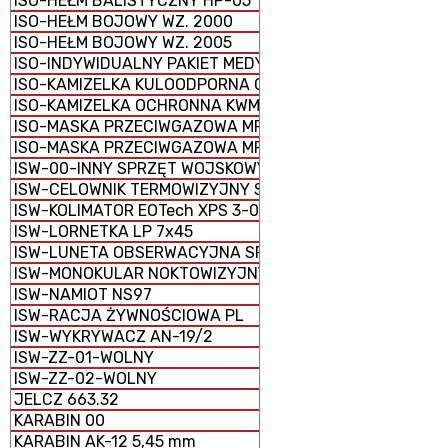
ISO-HEŁM BALISTYCZNY HP-05
ISO-HEŁM BOJOWY WZ. 2000
ISO-HEŁM BOJOWY WZ. 2005
ISO-INDYWIDUALNY PAKIET MEDYCZNY IPMED 45 WP
ISO-KAMIZELKA KULOODPORNA GRYF PLATE CARRIER
ISO-KAMIZELKA OCHRONNA KWM-02
ISO-MASKA PRZECIWGAZOWA MP-5
ISO-MASKA PRZECIWGAZOWA MP-6
ISW-00-INNY SPRZĘT WOJSKOWY
ISW-CELOWNIK TERMOWIZYJNY SCT-RUBIN
ISW-KOLIMATOR EOTech XPS 3-0
ISW-LORNETKA LP 7x45
ISW-LUNETA OBSERWACYJNA SPOTTER 60
ISW-MONOKULAR NOKTOWIZYJNY MU-3M KOLIBER
ISW-NAMIOT NS97
ISW-RACJA ŻYWNOŚCIOWA PL
ISW-WYKRYWACZ AN-19/2
ISW-ZZ-01-WOLNY
ISW-ZZ-02-WOLNY
JELCZ 663.32
KARABIN 00
KARABIN AK-12 5,45 mm