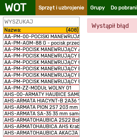
WOT
Sprzęt i uzbrojenie
Grupy
Do pobran
Wystąpił błąd
Nazwa:
(408)
AA-PM-00-POCISKI MANEWRUJĄCE
AA-PM-AGM-88 G - pocisk przeciwradiolokacyjny
AA-PM-POCISK MANEWRUJĄCY AGM-158 JASSM
AA-PM-POCISK MANEWRUJĄCY BANDEROL-S8000
AA-PM-POCISK MANEWRUJĄCY Ch-101/102
AA-PM-POCISK MANEWRUJĄCY FP-5 Flamingo
AA-PM-POCISK MANEWRUJĄCY RBS-15 MK3
AA-PM-POCISK MANEWRUJĄCY UGM-109/RGM-109/BGM-
AA-PM-ZZ-MODUŁ WOLNY 01
AHS-00-ARMATY HAUBICE SAMOBIEŻNE
AHS-ARMATA HIACYNT-B 2A36 152 mm
AHS-ARMATA PION 2S7 203 mm samobieżna
AHS-ARMATA SA-35 35 mm samobieżna
AHS-ARMATOHAUBICA 2S22 Bohdana 155 mm samobież
AHS-ARMATOHAUBICA AHS Krab 155 mm samobieżna
AHS-ARMATOHAUBICA AKACJA 2S3M 152 mm samobieżn